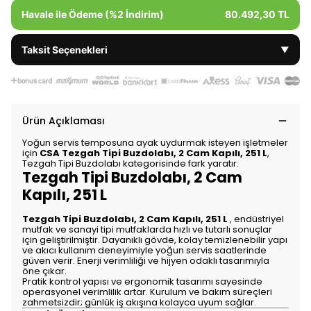
Havale ile Ödeme (%2 İndirim)
80.492,30 TL
Taksit Seçenekleri
▼
Ürün Açıklaması
Yoğun servis temposuna ayak uydurmak isteyen işletmeler
için
CSA Tezgah Tipi Buzdolabı, 2 Cam Kapılı, 251 L
,
Tezgah Tipi Buzdolabı kategorisinde fark yaratır.
Tezgah Tipi Buzdolabı, 2 Cam
Kapılı, 251 L
Tezgah Tipi Buzdolabı, 2 Cam Kapılı, 251 L
, endüstriyel
mutfak ve sanayi tipi mutfaklarda hızlı ve tutarlı sonuçlar
için geliştirilmiştir. Dayanıklı gövde, kolay temizlenebilir yapı
ve akıcı kullanım deneyimiyle yoğun servis saatlerinde
güven verir. Enerji verimliliği ve hijyen odaklı tasarımıyla
öne çıkar.
Pratik kontrol yapısı ve ergonomik tasarımı sayesinde
operasyonel verimlilik artar. Kurulum ve bakım süreçleri
zahmetsizdir; günlük iş akışına kolayca uyum sağlar.