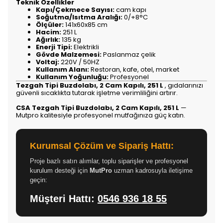
Teknik Özellikler
Kapı/Çekmece Sayısı:
cam kapı
Soğutma/Isıtma Aralığı:
0/+8°C
Ölçüler:
141x60x85 cm
Hacim:
251 L
Ağırlık:
135 kg
Enerji Tipi:
Elektrikli
Gövde Malzemesi:
Paslanmaz çelik
Voltaj:
220V / 50HZ
Kullanım Alanı:
Restoran, kafe, otel, market
Kullanım Yoğunluğu:
Profesyonel
Tezgah Tipi Buzdolabı, 2 Cam Kapılı, 251 L
, gıdalarınızı
güvenli sıcaklıkta tutarak işletme verimliliğini artırır.
CSA Tezgah Tipi Buzdolabı, 2 Cam Kapılı, 251 L
—
Mutpro kalitesiyle profesyonel mutfağınıza güç katın.
Kurumsal Çözüm ve Sipariş Hattı:
Proje bazlı satın alımlar, toplu siparişler ve profesyonel
kurulum desteği için
MutPro
uzman kadrosuyla iletişime
geçin:
Müşteri Hattı:
0546 936 18 55