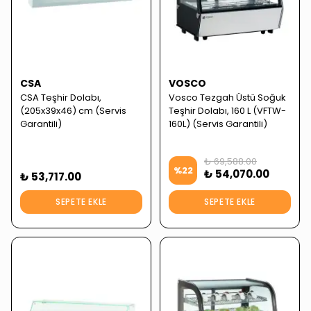
CSA
VOSCO
CSA Teşhir Dolabı,
Vosco Tezgah Üstü Soğuk
(205x39x46) cm (Servis
Teşhir Dolabı, 160 L (VFTW-
Garantili)
160L) (Servis Garantili)
₺ 69,588.00
%
22
₺ 54,070.00
₺ 53,717.00
SEPETE EKLE
SEPETE EKLE