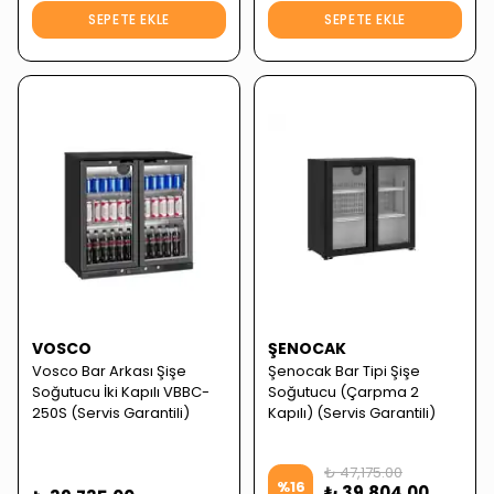
SEPETE EKLE
SEPETE EKLE
VOSCO
ŞENOCAK
Vosco Bar Arkası Şişe
Şenocak Bar Tipi Şişe
Soğutucu İki Kapılı VBBC-
Soğutucu (Çarpma 2
250S (Servis Garantili)
Kapılı) (Servis Garantili)
₺ 47,175.00
%
16
₺ 39,804.00