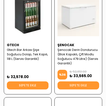
GTECH
ŞENOCAK
Gtech Bar Arkası Şişe
Şenocak Derin Dondurucu
Soğutucu Dolap, Tek Kapılı,
(Blok Kapaklı, Çift Modlu
118 L (Servis Garantili)
Soğutucu 479 Litre) (Servis
Garantili)
₺ 52,651.00
%
36
₺ 33,565.00
₺ 32,578.00
SEPETE EKLE
SEPETE EKLE