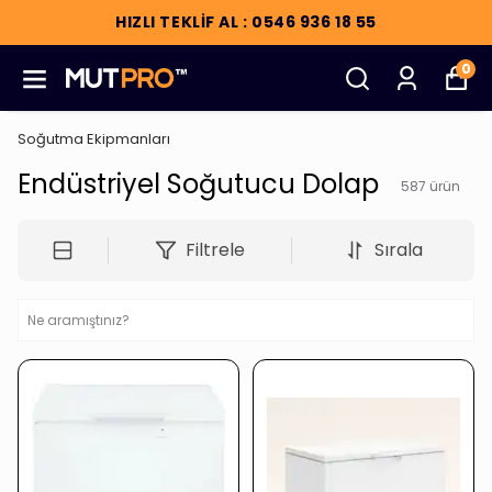
HIZLI TEKLİF AL : 0546 936 18 55
0
Soğutma Ekipmanları
Endüstriyel Soğutucu Dolap
587
ürün
Filtrele
Sırala