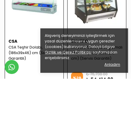
Alışveriş deneyiminizi iyileştirmek için
CSA
yasal düzenlemelere uygun çerezler
EMPERO
(cookies) kullanıyoruz. Detaylı bilgiye
CSA Teşhir Dolabı,
Empero Set Üstü Soğutmalı
Gizlilik ve Çerez Politikası
sayfamızdan
(186x39x46) cm (Servis
Pasta Teşhir Ünitesi (70
erişebilirsiniz.
Garantili)
cm) (Servis Garantili)
Anladım
₺ 76,738.00
%
29
₺ 54,414.00
₺ 54,135.00
SEPETE EKLE
SEPETE EKLE