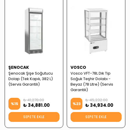
ŞENOCAK
VOSCO
Şenocak Şişe Soğutucu
Vosco VFT-78L Dik Tip
Dolap (Tek Kapılı, 382 L)
Soğuk Teşhir Dolabı -
(Servis Garantili)
Beyaz (78 Litre) (Servis
Garantili)
₺ 41,278.00
₺ 45,232.00
%
15
%
23
₺ 34,881.00
₺ 34,934.00
SEPETE EKLE
SEPETE EKLE