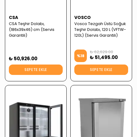
CSA
VOSCO
CSA Teşhir Dolabı,
Vosco Tezgah Üstü Soğuk
(186x39x46) cm (Servis
Teşhir Dolabı, 120 L (VFTW-
Garantili)
120L) (Servis Garantili)
₺ 62,629.00
%
18
₺ 51,495.00
₺ 50,926.00
SEPETE EKLE
SEPETE EKLE