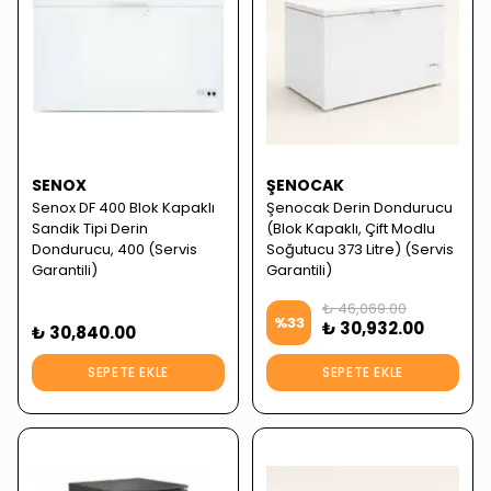
SENOX
ŞENOCAK
Senox DF 400 Blok Kapaklı
Şenocak Derin Dondurucu
Sandik Tipi Derin
(Blok Kapaklı, Çift Modlu
Dondurucu, 400 (Servis
Soğutucu 373 Litre) (Servis
Garantili)
Garantili)
₺ 46,069.00
%
33
₺ 30,932.00
₺ 30,840.00
SEPETE EKLE
SEPETE EKLE