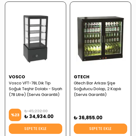
VOSCO
GTECH
Vosco VFT-78L Dik Tip
Gtech Bar Arkası Şişe
Soğuk Teşhir Dolabı - Siyah
Soğutucu Dolap, 2 Kapılı
(78 Litre) (Servis Garantili)
(Servis Garantili)
₺ 45,232.00
%
23
₺ 34,934.00
₺ 36,855.00
SEPETE EKLE
SEPETE EKLE