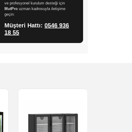
ve profesyonel kurulum desteği için
MutPro
uzman kadrosuyla iletişime
geçin:
Müşteri Hattı:
0546 936
18 55