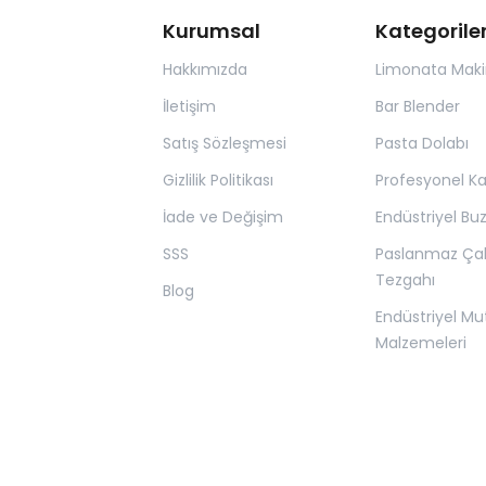
Kurumsal
Kategorile
Hakkımızda
Limonata Maki
İletişim
Bar Blender
Satış Sözleşmesi
Pasta Dolabı
Gizlilik Politikası
Profesyonel K
İade ve Değişim
Endüstriyel Bu
SSS
Paslanmaz Ça
Tezgahı
Blog
Endüstriyel Mu
Malzemeleri