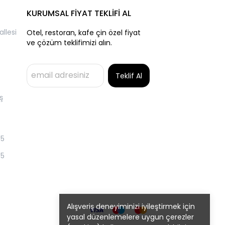
KURUMSAL FİYAT TEKLİFİ AL
llesi
Otel, restoran, kafe çin özel fiyat
ve çözüm teklifimizi alın.
Teklif Al
ş
55
55
Alışveriş deneyiminizi iyileştirmek için
yasal düzenlemelere uygun çerezler