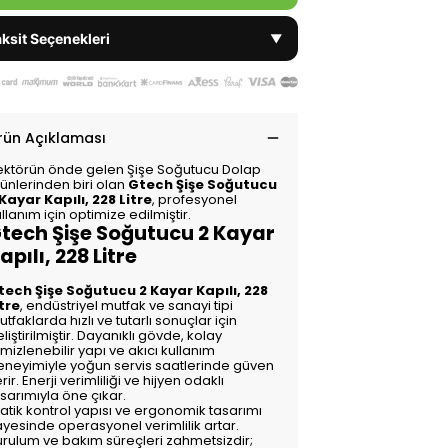
ksit Seçenekleri
▼
rün Açıklaması
ektörün önde gelen Şişe Soğutucu Dolap
rünlerinden biri olan
Gtech Şişe Soğutucu
 Kayar Kapılı, 228 Litre
, profesyonel
llanım için optimize edilmiştir.
tech Şişe Soğutucu 2 Kayar
apılı, 228 Litre
tech Şişe Soğutucu 2 Kayar Kapılı, 228
itre
, endüstriyel mutfak ve sanayi tipi
tfaklarda hızlı ve tutarlı sonuçlar için
liştirilmiştir. Dayanıklı gövde, kolay
mizlenebilir yapı ve akıcı kullanım
eneyimiyle yoğun servis saatlerinde güven
rir. Enerji verimliliği ve hijyen odaklı
sarımıyla öne çıkar.
atik kontrol yapısı ve ergonomik tasarımı
ayesinde operasyonel verimlilik artar.
urulum ve bakım süreçleri zahmetsizdir;