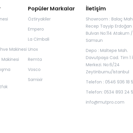
r
Popüler Markalar
İletişim
nesi
Öztiryakiler
Showroom : Balaç Maha
Recep Tayyip Erdoğan
Empero
Bulvarı No:114 Atakum /
La Cimbali
Samsun
ahve Makinesi
Unox
Depo : Maltepe Mah.
Davutpaşa Cad. Tim 1 İ
z Makinesi
Remta
Merkezi. No:6/24
lışma
Vosco
Zeytinburnu/İstanbul
Samixir
Telefon : 0546 936 18 
tfak
Telefon: 0534 893 24 
info@mutpro.com