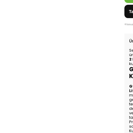
Ta
Ü
S
ü
2
ku
G
K
G
L
mu
ge
te
d
ve
ta
Pr
s
K