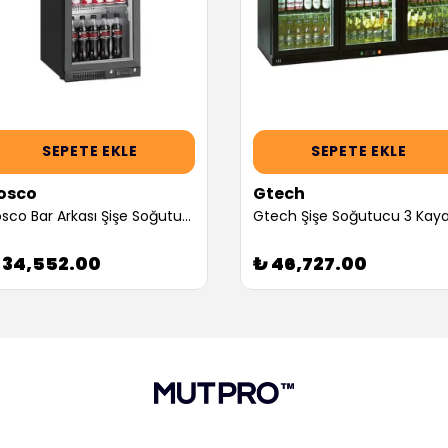
SEPETE EKLE
SEPETE EKLE
osco
Gtech
Vosco Bar Arkası Şişe Soğutucu Tek kapılı VBBC-150S (Servis Garantili)
 34,552.00
₺ 46,727.00