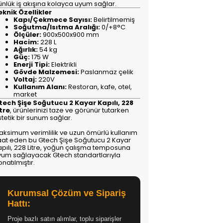
ünlük iş akışına kolayca uyum sağlar.
eknik Özellikler
Kapı/Çekmece Sayısı:
Belirtilmemiş
Soğutma/Isıtma Aralığı:
0/+8°C
Ölçüler:
900x500x900 mm
Hacim:
228 L
Ağırlık:
54 kg
Güç:
175 W
Enerji Tipi:
Elektrikli
Gövde Malzemesi:
Paslanmaz çelik
Voltaj:
220V
Kullanım Alanı:
Restoran, kafe, otel,
market
tech Şişe Soğutucu 2 Kayar Kapılı, 228
itre
, ürünlerinizi taze ve görünür tutarken
tetik bir sunum sağlar.
aksimum verimlilik ve uzun ömürlü kullanım
aat eden bu Gtech Şişe Soğutucu 2 Kayar
apılı, 228 Litre, yoğun çalışma temposuna
yum sağlayacak Gtech standartlarıyla
natılmıştır.
Kurumsal Çözüm ve Sipariş
Hattı:
Proje bazlı satın alımlar, toplu siparişler