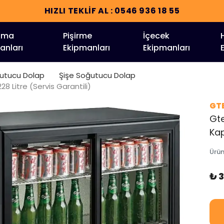
HIZLI TEKLİF AL : 0546 936 18 55
tma
Pişirme
İçecek
anları
Ekipmanları
Ekipmanları
ğutucu Dolap
Şişe Soğutucu Dolap
8 Litre (Servis Garantili)
GT
Gte
Kap
Ürü
₺ 