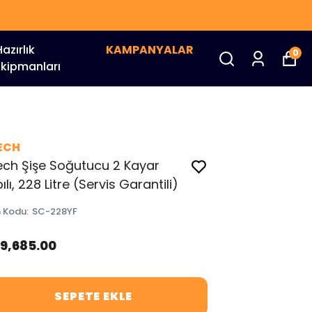
Hazırlık
KAMPANYALAR
0
Ekipmanları
ECH
ch Şişe Soğutucu 2 Kayar
ılı, 228 Litre (Servis Garantili)
n Kodu
:
SC-228YF
39,685.00
SEPETE EKLE