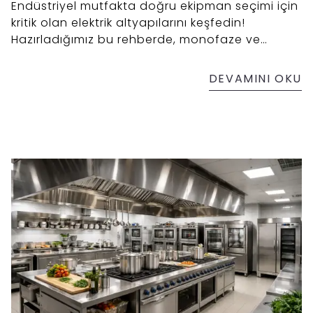
Endüstriyel mutfakta doğru ekipman seçimi için
kritik olan elektrik altyapılarını keşfedin!
Hazırladığımız bu rehberde, monofaze ve
trifaze farkı nedir, hangi mutfak cihazı hangi
bağlantıya ihtiyaç duyar ve işletmeniz için en
DEVAMINI OKU
verimli enerji çözümü hangisidir sorularına
profesyonel yanıtlar bulacaksınız. "Ev elektriği"
ile "sanayi elektriği" arasındaki farkları teknik
detaylara boğulmadan öğrenerek yatırımınızı
güvence altına alın.