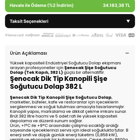
Havale ile Ödeme (%2 İndirim)
34.183,38 TL
Taksit Seçenekleri
▼
Ürün Açıklaması
Yüksek kapasiteli Endüstriyel Soğutucu Dolap ekipmanı
arayan profesyoneller için
Şenocak Şişe Soğutucu
Dolap (Tek Kapılı, 382 L)
güçlü bir alternatiftir.
Şenocak Dik Tip Kanopili Şişe
Soğutucu Dolap 382 L
Şenocak Dik Tip Kanopili Şişe Soğutucu Dolap
,
marketler, büfeler, kafe ve restoranlar için içeceklerin
sergilenmesi ve soğuk tutulması amacıyla tasarlanmıştır.
Kanopili yapısı, markalama ve dikkat çekme imkanı sunar.
Brüt 382 litre hacmi ve 5 adet rafı ile yüksek kapasiteli
depolama ve düzenli sunum sağlar.
Ürün, +1°C ile +9°C arasındaki çalışma sıcaklığı aralığı
sayesinde içeceklerinizi servis için ideal soğuklukta tutar. B
enerji sınıfı ve düşük günlük enerji tüketimi (0,858 kW),
verimli ve ekonomik bir kullanım sunar. Çevre dostu R600a