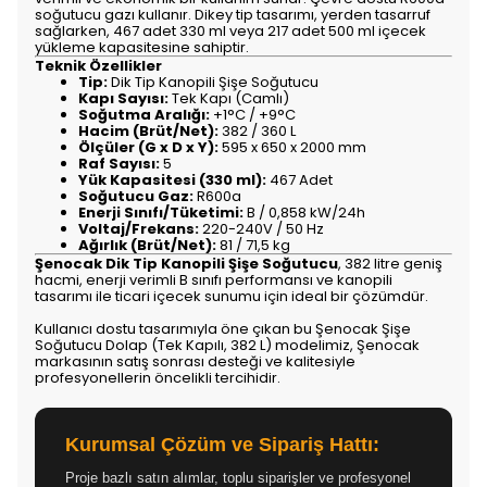
soğutucu gazı kullanır. Dikey tip tasarımı, yerden tasarruf
sağlarken, 467 adet 330 ml veya 217 adet 500 ml içecek
yükleme kapasitesine sahiptir.
Teknik Özellikler
Tip:
Dik Tip Kanopili Şişe Soğutucu
Kapı Sayısı:
Tek Kapı (Camlı)
Soğutma Aralığı:
+1°C / +9°C
Hacim (Brüt/Net):
382 / 360 L
Ölçüler (G x D x Y):
595 x 650 x 2000 mm
Raf Sayısı:
5
Yük Kapasitesi (330 ml):
467 Adet
Soğutucu Gaz:
R600a
Enerji Sınıfı/Tüketimi:
B / 0,858 kW/24h
Voltaj/Frekans:
220-240V / 50 Hz
Ağırlık (Brüt/Net):
81 / 71,5 kg
Şenocak Dik Tip Kanopili Şişe Soğutucu
, 382 litre geniş
hacmi, enerji verimli B sınıfı performansı ve kanopili
tasarımı ile ticari içecek sunumu için ideal bir çözümdür.
Kullanıcı dostu tasarımıyla öne çıkan bu Şenocak Şişe
Soğutucu Dolap (Tek Kapılı, 382 L) modelimiz, Şenocak
markasının satış sonrası desteği ve kalitesiyle
profesyonellerin öncelikli tercihidir.
Kurumsal Çözüm ve Sipariş Hattı:
Proje bazlı satın alımlar, toplu siparişler ve profesyonel