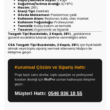
Kapı/Çekmece Sayısı:
2 kapı
Soğutma/Isıtma Aralığı:
0/+8°C
Hacim:
281 L
Enerji Tipi:
Elektrikli
Gövde Malzemesi:
Paslanmaz çelik
Kullanım Alanı:
Restoran, kafe, otel, market
Kullanım Yoğunluğu:
Profesyonel
Temizlik:
Kolay bakım ve temizlik
Tasarım:
Ergonomik ve hijyenik
Tezgah Tipi Buzdolabı, 2 Kapılı, 281 L
, gıdalarınızı
güvenli sıcaklıkta tutarak işletme verimliliğini artırır.
CSA Tezgah Tipi Buzdolabı, 2 Kapılı, 281 L
için fiyat teklifi
almak veya toplu sipariş vermek isterseniz Mutpro ile
iletişime geçin.
Kurumsal Çözüm ve Sipariş Hattı:
Proje bazlı satın alımlar, toplu siparişler ve profesyonel
kurulum desteği için
MutPro
uzman kadrosuyla iletişime
geçin:
Müşteri Hattı:
0546 936 18 55