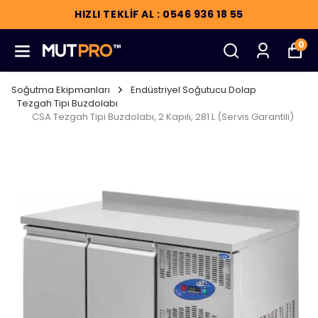
HIZLI TEKLİF AL : 0546 936 18 55
0
Soğutma Ekipmanları
Endüstriyel Soğutucu Dolap
Tezgah Tipi Buzdolabı
CSA Tezgah Tipi Buzdolabı, 2 Kapılı, 281 L (Servis Garantili)