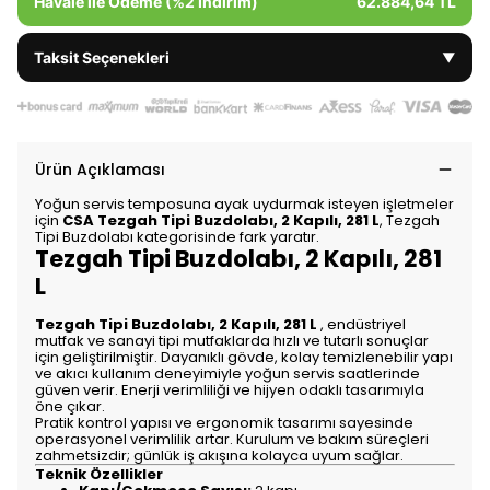
Havale ile Ödeme (%2 İndirim)
62.884,64 TL
Taksit Seçenekleri
▼
Ürün Açıklaması
Yoğun servis temposuna ayak uydurmak isteyen işletmeler
için
CSA Tezgah Tipi Buzdolabı, 2 Kapılı, 281 L
, Tezgah
Tipi Buzdolabı kategorisinde fark yaratır.
Tezgah Tipi Buzdolabı, 2 Kapılı, 281
L
Tezgah Tipi Buzdolabı, 2 Kapılı, 281 L
, endüstriyel
mutfak ve sanayi tipi mutfaklarda hızlı ve tutarlı sonuçlar
için geliştirilmiştir. Dayanıklı gövde, kolay temizlenebilir yapı
ve akıcı kullanım deneyimiyle yoğun servis saatlerinde
güven verir. Enerji verimliliği ve hijyen odaklı tasarımıyla
öne çıkar.
Pratik kontrol yapısı ve ergonomik tasarımı sayesinde
operasyonel verimlilik artar. Kurulum ve bakım süreçleri
zahmetsizdir; günlük iş akışına kolayca uyum sağlar.
Teknik Özellikler