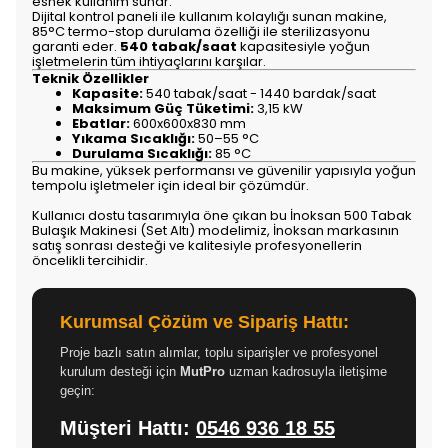
esnek kullanım sunar.
Dijital kontrol paneli ile kullanım kolaylığı sunan makine,
85°C termo-stop durulama özelliği ile sterilizasyonu
garanti eder.
540 tabak/saat
kapasitesiyle yoğun
işletmelerin tüm ihtiyaçlarını karşılar.
Teknik Özellikler
Kapasite:
540 tabak/saat - 1440 bardak/saat
Maksimum Güç Tüketimi:
3,15 kW
Ebatlar:
600x600x830 mm
Yıkama Sıcaklığı:
50–55 °C
Durulama Sıcaklığı:
85 °C
Bu makine, yüksek performansı ve güvenilir yapısıyla yoğun
tempolu işletmeler için ideal bir çözümdür.
Kullanıcı dostu tasarımıyla öne çıkan bu İnoksan 500 Tabak
Bulaşık Makinesi (Set Altı) modelimiz, İnoksan markasının
satış sonrası desteği ve kalitesiyle profesyonellerin
öncelikli tercihidir.
Kurumsal Çözüm ve Sipariş Hattı:
Proje bazlı satın alımlar, toplu siparişler ve profesyonel
kurulum desteği için
MutPro
uzman kadrosuyla iletişime
geçin:
Müşteri Hattı:
0546 936 18 55