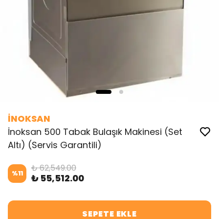
İNOKSAN
İnoksan 500 Tabak Bulaşık Makinesi (Set
Altı) (Servis Garantili)
₺ 62,549.00
%
11
₺ 55,512.00
SEPETE EKLE