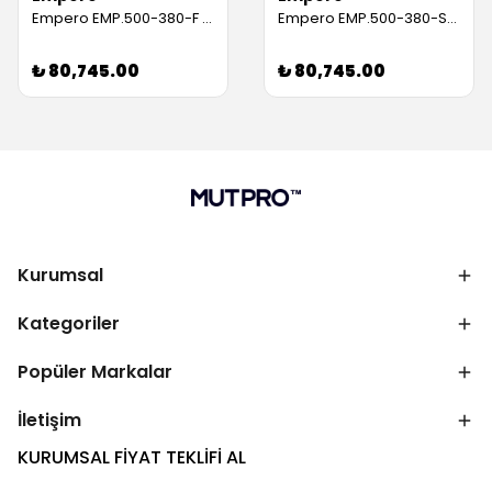
Empero EMP.500-380-F Drenaj Parlatıcı Deterjan Pompalı Set Altı Bulaşık Makinesi, 50x50 cm Sepetli (Servis Garantili)
Empero EMP.500-380-SD Dijital Set Altı Bulaşık Makinesi 380V Tahliye Pompalı 500 Tabak/Saat (Servis Garantili)
₺ 80,745.00
₺ 80,745.00
Kurumsal
Kategoriler
Popüler Markalar
İletişim
KURUMSAL FİYAT TEKLİFİ AL