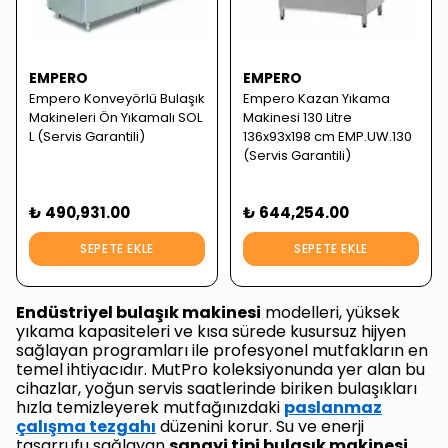
EMPERO
EMPERO
Empero Konveyörlü Bulaşık
Empero Kazan Yıkama
Makineleri Ön Yıkamalı SOL
Makinesi 130 Litre
L (Servis Garantili)
136x93x198 cm EMP.UW.130
(Servis Garantili)
₺ 490,931.00
₺ 644,254.00
SEPETE EKLE
SEPETE EKLE
Endüstriyel bulaşık makinesi
modelleri, yüksek
yıkama kapasiteleri ve kısa sürede kusursuz hijyen
sağlayan programları ile profesyonel mutfakların en
temel ihtiyacıdır. MutPro koleksiyonunda yer alan bu
cihazlar, yoğun servis saatlerinde biriken bulaşıkları
hızla temizleyerek mutfağınızdaki
paslanmaz
çalışma tezgahı
düzenini korur. Su ve enerji
tasarrufu sağlayan
sanayi tipi bulaşık makinesi