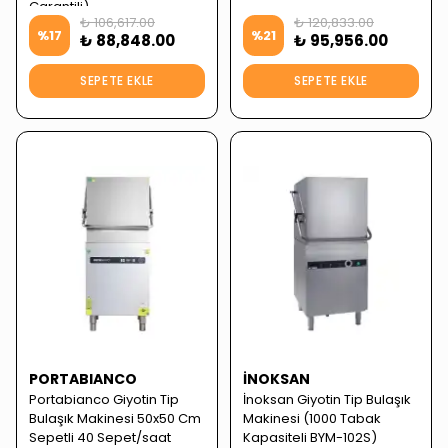
Garantili)
₺ 106,617.00
₺ 120,833.00
%
17
%
21
₺ 88,848.00
₺ 95,956.00
SEPETE EKLE
SEPETE EKLE
PORTABIANCO
İNOKSAN
Portabianco Giyotin Tip
İnoksan Giyotin Tip Bulaşık
Bulaşık Makinesi 50x50 Cm
Makinesi (1000 Tabak
Sepetli 40 Sepet/saat
Kapasiteli BYM-102S)