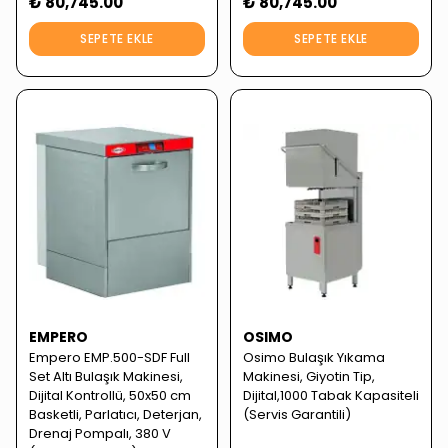
₺ 80,745.00
₺ 80,745.00
SEPETE EKLE
SEPETE EKLE
EMPERO
OSIMO
Empero EMP.500-SDF Full
Osimo Bulaşık Yıkama
Set Altı Bulaşık Makinesi,
Makinesi, Giyotin Tip,
Dijital Kontrollü, 50x50 cm
Dijital,1000 Tabak Kapasiteli
Basketli, Parlatıcı, Deterjan,
(Servis Garantili)
Drenaj Pompalı, 380 V