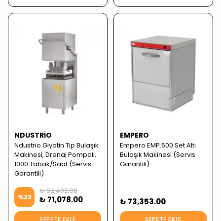
NDUSTRIO
EMPERO
Ndustrio Giyotin Tip Bulaşık
Empero EMP.500 Set Altı
Makinesi, Drenaj Pompalı,
Bulaşık Makinesi (Servis
1000 Tabak/Saat (Servis
Garantili)
Garantili)
₺ 92,402.00
%
23
₺ 71,078.00
₺ 73,353.00
SEPETE EKLE
SEPETE EKLE