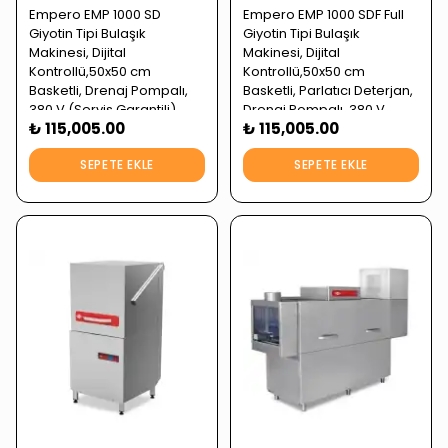
Empero EMP 1000 SD
Empero EMP 1000 SDF Full
Giyotin Tipi Bulaşık
Giyotin Tipi Bulaşık
Makinesi, Dijital
Makinesi, Dijital
Kontrollü,50x50 cm
Kontrollü,50x50 cm
Basketli, Drenaj Pompalı,
Basketli, Parlatıcı Deterjan,
380 V (Servis Garantili)
Drenaj Pompalı, 380 V
₺ 115,005.00
₺ 115,005.00
(Servis Garantili)
SEPETE EKLE
SEPETE EKLE