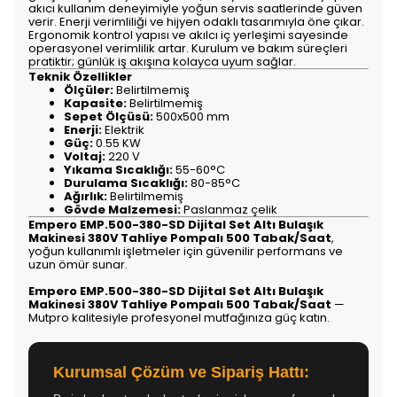
akıcı kullanım deneyimiyle yoğun servis saatlerinde güven
verir. Enerji verimliliği ve hijyen odaklı tasarımıyla öne çıkar.
Ergonomik kontrol yapısı ve akılcı iç yerleşimi sayesinde
operasyonel verimlilik artar. Kurulum ve bakım süreçleri
pratiktir; günlük iş akışına kolayca uyum sağlar.
Teknik Özellikler
Ölçüler:
Belirtilmemiş
Kapasite:
Belirtilmemiş
Sepet Ölçüsü:
500x500 mm
Enerji:
Elektrik
Güç:
0.55 KW
Voltaj:
220 V
Yıkama Sıcaklığı:
55-60°C
Durulama Sıcaklığı:
80-85°C
Ağırlık:
Belirtilmemiş
Gövde Malzemesi:
Paslanmaz çelik
Empero EMP.500-380-SD Dijital Set Altı Bulaşık
Makinesi 380V Tahliye Pompalı 500 Tabak/Saat
,
yoğun kullanımlı işletmeler için güvenilir performans ve
uzun ömür sunar.
Empero EMP.500-380-SD Dijital Set Altı Bulaşık
Makinesi 380V Tahliye Pompalı 500 Tabak/Saat
—
Mutpro kalitesiyle profesyonel mutfağınıza güç katın.
Kurumsal Çözüm ve Sipariş Hattı: