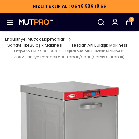
HIZLI TEKLİF AL : 0546 936 18 55
0
Endüstriyel Mutfak Ekipmanları
Sanayi Tipi Bulaşık Makinesi
Tezgah Altı Bulaşık Makinesi
Empero EMP.500-380-SD Dijital Set Altı Bulaşık Makinesi
380V Tahliye Pompalı 500 Tabak/Saat (Servis Garantili)