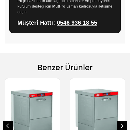
Proje bazlı satın alımlar, toplu siparişler ve profesyonel
kurulum desteği için
MutPro
uzman kadrosuyla iletişime
geçin:
Müşteri Hattı:
0546 936 18 55
Benzer Ürünler