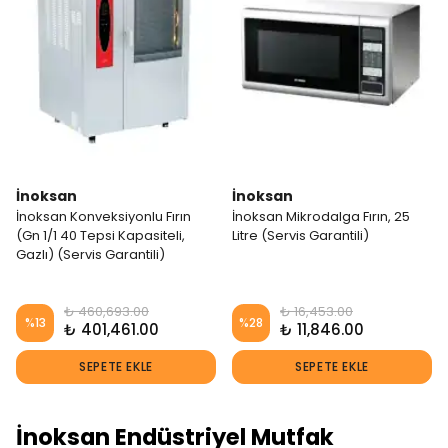
İnoksan
İnoksan
İnoksan Konveksiyonlu Fırın
İnoksan Mikrodalga Fırın, 25
(Gn 1/1 40 Tepsi Kapasiteli,
Litre (Servis Garantili)
Gazlı) (Servis Garantili)
₺ 460,693.00
₺ 16,453.00
%
13
%
28
₺ 401,461.00
₺ 11,846.00
SEPETE EKLE
SEPETE EKLE
İnoksan Endüstriyel Mutfak