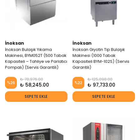
İnoksan
İnoksan
İnoksan Bulaşık Yıkama
İnoksan Giyotin Tip Bulaşık
Makinesi, BYM052T (500 Tabak
Makinesi (1000 Tabak
Kapasiteli – Tahliye ve Parlatıcı
Kapasiteli BYM-102S) (Servis
Pompalı) (Servis Garantili)
Garantili)
₺ 78,976.00
₺ 125,098.00
%
26
%
22
₺ 58,245.00
₺ 97,733.00
SEPETE EKLE
SEPETE EKLE