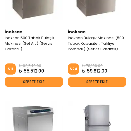
İnoksan
İnoksan
İnoksan 500 Tabak Bulaşık
İnoksan Bulaşık Makinesi (500
Makinesi (Set Altı) (Servis
Tabak Kapasiteli, Tahliye
Garantili)
Pompalı) (Servis Garantili)
₺ 62,549.00
₺ 78,186.00
%
11
%
24
₺ 55,512.00
₺ 59,812.00
SEPETE EKLE
SEPETE EKLE