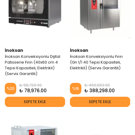
İnoksan
İnoksan
İnoksan Konveksiyonlu Dijital
İnoksan Konveksiyonlu Fırın
Patisserie Fırın (40x60 cm 4
(Gn 1/1 40 Tepsi Kapasiteli,
Tepsi Kapasiteli, Elektrikli)
Elektrikli) (Servis Garantili)
(Servis Garantili)
₺ 98,720.00
₺ 460,693.00
%
20
%
16
₺ 78,976.00
₺ 388,298.00
SEPETE EKLE
SEPETE EKLE