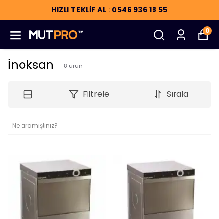
HIZLI TEKLİF AL : 0546 936 18 55
0
İnoksan
8
ürün
Filtrele
Sırala