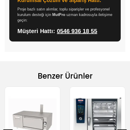
Kurumsal Çözüm ve Sipariş Hattı:
Proje bazlı satın alımlar, toplu siparişler ve profesyonel
kurulum desteği için
MutPro
uzman kadrosuyla iletişime
geçin:
Müşteri Hattı:
0546 936 18 55
Benzer Ürünler