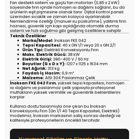
Fan destekli sistem ve güçlü fan motorları (0,85 x 2 kW)
sayesinde fırın içinde homojen ısı dağılımı sağlanır, bu da
ürünlerin eşit pişmesine olanak tanır. Dijital kontrol paneli
üzerinden sıcaklık ve zaman kolayca ayarlanabilir.
Nemlendirme özelliği (manuel su püskürtme), yalıtımlı fırın
haznesi, güvenlik için kapı açıldığında otomatik durma
sistemi ve hızlı soğutma gibi gelişmiş özelliklere sahiptir.
Teknik Özellikler
Marka/Model:
İnoksan FKE 042
Tepsi Kapasitesi:
40 x GN 1/1 veya 20 x GN 2/1
Ürün Tipi:
Elektrikli Konveksiyonlu Fırın
Maks. Elektrik Gücü:
38 kW
Elektrik Girişi:
380-400 V / 60 Hz
Boyutlar (G x D x Y):
1207 x 1125 x 1634 mm
Net Ağırlık:
313 kg
Faydalı İç Hacim:
0,9 m³
Malzeme:
AISI 304 Paslanmaz Çelik
İnoksan FKE 042 Fırın
, yüksek tepsi kapasitesi, homojen
ısı dağılımı ve paslanmaz çelik yapısıyla profesyonel
mutfakların yüksek verimlilik ve güvenilirlik beklentilerini
karşılar.
Kullanıcı dostu tasarımıyla öne çıkan bu İnoksan
Konveksiyonlu Fırın (Gn 1/1 40 Tepsi Kapasiteli, Elektrikli)
modelimiz, İnoksan markasının satış sonrası desteği ve
kalitesiyle profesyonellerin öncelikli tercihidir.