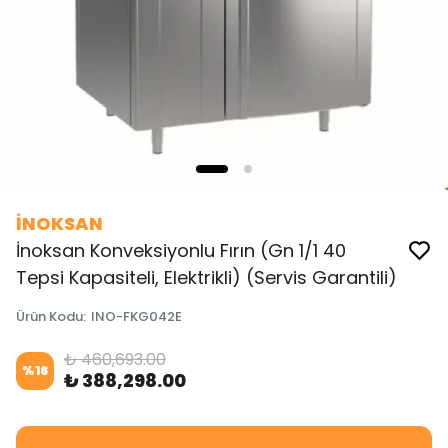
İNOKSAN
İnoksan Konveksiyonlu Fırın (Gn 1/1 40
Tepsi Kapasiteli, Elektrikli) (Servis Garantili)
Ürün Kodu
:
INO-FKG042E
₺ 460,693.00
%
16
₺ 388,298.00