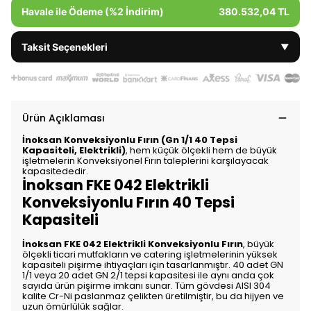
Havale ile Ödeme (%2 İndirim)
380.532,04 TL
Taksit Seçenekleri
▼
Ürün Açıklaması
İnoksan Konveksiyonlu Fırın (Gn 1/1 40 Tepsi
Kapasiteli, Elektrikli)
, hem küçük ölçekli hem de büyük
işletmelerin Konveksiyonel Fırın taleplerini karşılayacak
kapasitededir.
İnoksan FKE 042 Elektrikli
Konveksiyonlu Fırın 40 Tepsi
Kapasiteli
İnoksan FKE 042 Elektrikli Konveksiyonlu Fırın
, büyük
ölçekli ticari mutfakların ve catering işletmelerinin yüksek
kapasiteli pişirme ihtiyaçları için tasarlanmıştır. 40 adet GN
1/1 veya 20 adet GN 2/1 tepsi kapasitesi ile aynı anda çok
sayıda ürün pişirme imkanı sunar. Tüm gövdesi AISI 304
kalite Cr-Ni paslanmaz çelikten üretilmiştir, bu da hijyen ve
uzun ömürlülük sağlar.