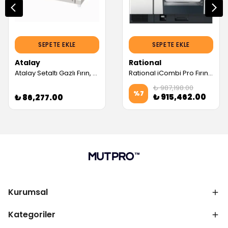
SEPETE EKLE
SEPETE EKLE
Atalay
Rational
Atalay Setaltı Gazlı Fırın, Dolaplı, 120X73 Cm (Servis Garantili)
Rational iCombi Pro Fırın, Elektrikli, 10x2/1 GN Kapasiteli (Servis Garantili)
₺ 987,198.00
%
7
₺ 915,462.00
₺ 86,277.00
Kurumsal
Kategoriler