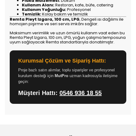
Plaka Malzemesi:
Döküm
Kullanım Alanı:
Restoran, kafe, büfe, catering
Kullanım Yoğunluğu:
Profesyonel
Temizlik:
Kolay bakım ve temizlik
Remta Pleyt Izgara, 100 cm, LPG
, Dengeli ısı dağılımı ile
homojen pişirme ve seri servis imkânı sağlar.
Maksimum verimlilik ve uzun ömürlü kullanım vaat eden bu
Remta Pleyt Izgara, 100 cm, LPG, yoğun çalışma temposuna
uyum sağlayacak Remta standartlarıyla donatılmıştır.
Kurumsal Çözüm ve Sipariş Hattı:
Proje bazlı satın alımlar, toplu siparişler ve profesyonel
kurulum desteği için
MutPro
uzman kadrosuyla iletişime
geçin:
Müşteri Hattı:
0546 936 18 55