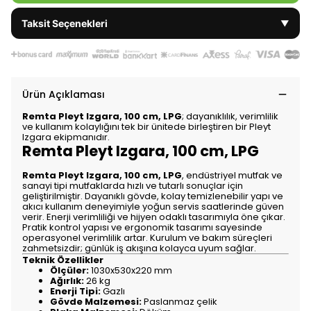
Taksit Seçenekleri
▼
Ürün Açıklaması
Remta Pleyt Izgara, 100 cm, LPG
; dayanıklılık, verimlilik
ve kullanım kolaylığını tek bir ünitede birleştiren bir Pleyt
Izgara ekipmanıdır.
Remta Pleyt Izgara, 100 cm, LPG
Remta Pleyt Izgara, 100 cm, LPG
, endüstriyel mutfak ve
sanayi tipi mutfaklarda hızlı ve tutarlı sonuçlar için
geliştirilmiştir. Dayanıklı gövde, kolay temizlenebilir yapı ve
akıcı kullanım deneyimiyle yoğun servis saatlerinde güven
verir. Enerji verimliliği ve hijyen odaklı tasarımıyla öne çıkar.
Pratik kontrol yapısı ve ergonomik tasarımı sayesinde
operasyonel verimlilik artar. Kurulum ve bakım süreçleri
zahmetsizdir; günlük iş akışına kolayca uyum sağlar.
Teknik Özellikler
Ölçüler:
1030x530x220 mm
Ağırlık:
26 kg
Enerji Tipi:
Gazlı
Gövde Malzemesi:
Paslanmaz çelik