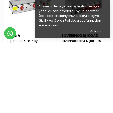
Alışveriş deneyiminizi iyileştirmek için
yasal düzenlemelere uygun çerezler
(cookies) kullanıyoruz. Detaylı bilgiye
Gizlilik ve Çerez Politikası
sayfamızdan
erişebilirsiniz.
Anladım
ALPINA
SILVERINOX IŞIKGAZ
Alpina 100 Cm Pleyt
SilverInox Pleyt Izgara 70
Doğalgazlı Ce Belgeli
cm, Doğalgazlı & Tüplü
(Servis Garantili)
(Servis Garantili)
₺ 14,479.00
₺ 13,759.00
%
18
%
13
₺ 11,912.00
₺ 12,025.00
SEPETE EKLE
SEPETE EKLE