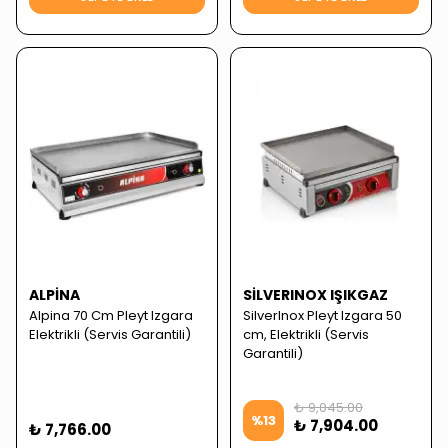
ALPINA
SILVERINOX IŞIKGAZ
Alpina 70 Cm Pleyt Izgara
SilverInox Pleyt Izgara 50
Elektrikli (Servis Garantili)
cm, Elektrikli (Servis
Garantili)
₺ 9,045.00
%
13
₺ 7,904.00
₺ 7,766.00