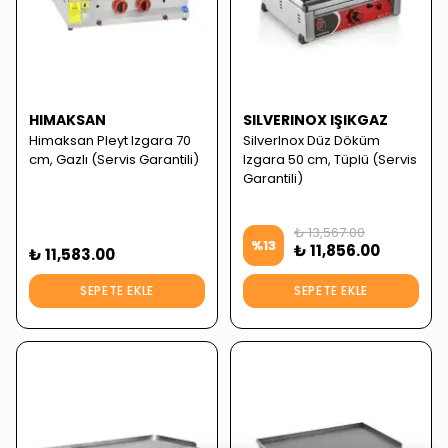
HIMAKSAN
SILVERINOX IŞIKGAZ
Himaksan Pleyt Izgara 70
SilverInox Düz Döküm
cm, Gazlı (Servis Garantili)
Izgara 50 cm, Tüplü (Servis
Garantili)
₺ 13,567.00
%
13
₺ 11,856.00
₺ 11,583.00
SEPETE EKLE
SEPETE EKLE