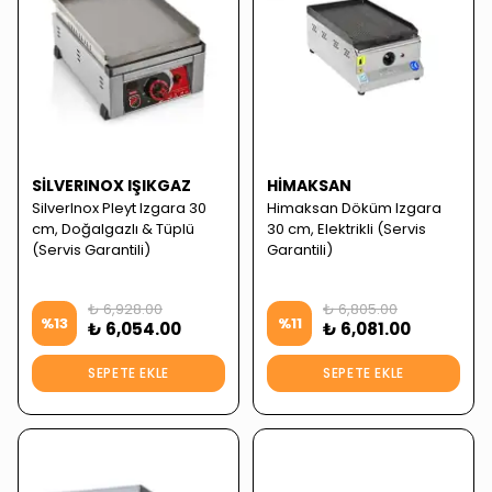
SILVERINOX IŞIKGAZ
HIMAKSAN
SilverInox Pleyt Izgara 30
Himaksan Döküm Izgara
cm, Doğalgazlı & Tüplü
30 cm, Elektrikli (Servis
(Servis Garantili)
Garantili)
₺ 6,928.00
₺ 6,805.00
%
13
%
11
₺ 6,054.00
₺ 6,081.00
SEPETE EKLE
SEPETE EKLE