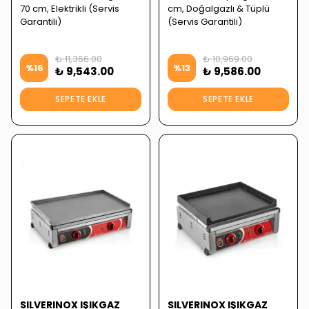
70 cm, Elektrikli (Servis
cm, Doğalgazlı & Tüplü
Garantili)
(Servis Garantili)
₺ 11,366.00
₺ 10,969.00
%
16
%
13
₺ 9,543.00
₺ 9,586.00
SEPETE EKLE
SEPETE EKLE
SILVERINOX IŞIKGAZ
SILVERINOX IŞIKGAZ