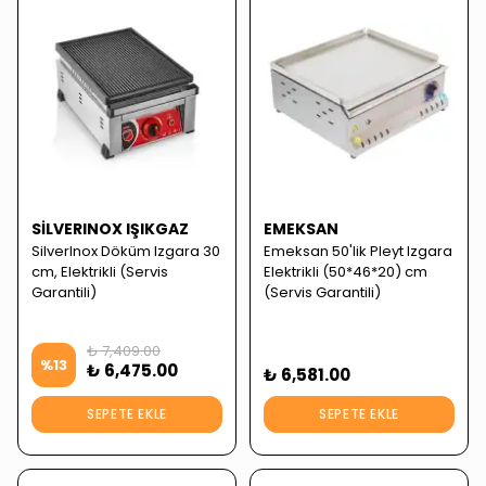
SILVERINOX IŞIKGAZ
EMEKSAN
SilverInox Döküm Izgara 30
Emeksan 50'lik Pleyt Izgara
cm, Elektrikli (Servis
Elektrikli (50*46*20) cm
Garantili)
(Servis Garantili)
₺ 7,409.00
%
13
₺ 6,475.00
₺ 6,581.00
SEPETE EKLE
SEPETE EKLE