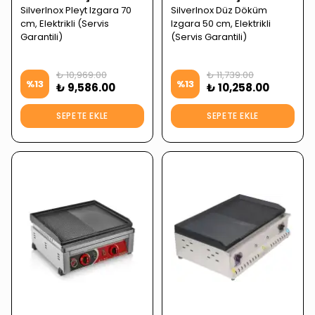
SilverInox Pleyt Izgara 70
SilverInox Düz Döküm
cm, Elektrikli (Servis
Izgara 50 cm, Elektrikli
Garantili)
(Servis Garantili)
₺ 10,969.00
₺ 11,739.00
%
13
%
13
₺ 9,586.00
₺ 10,258.00
SEPETE EKLE
SEPETE EKLE