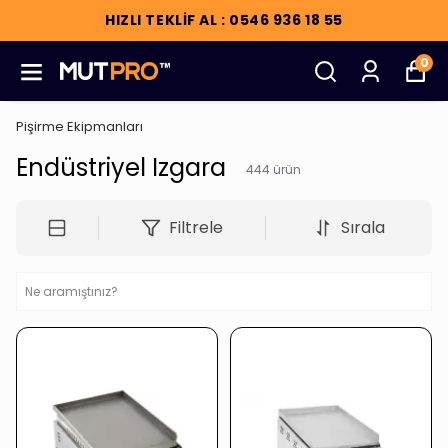
HIZLI TEKLİF AL : 0546 936 18 55
0
Pişirme Ekipmanları
Endüstriyel Izgara
444
ürün
Filtrele
Sırala