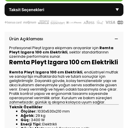
Taksit Seçenekleri
▼
Ürün Açıklaması
Profesyonel Pleyt Izgara ekipmanı arayanlar için
Remta
Pleyt Izgara 100 cm Elektrikli
, sektör standartlarının
üzerinde performans sunar.
Remta Pleyt Izgara 100 cm Elektrikli
Remta Pleyt Izgara 100 cm Elektrikli
, endüstriyel mutfak
ve sanayi tipi mutfaklarda hızlı ve tutarlı sonuçlar için
geliştirilmiştir. Dayanıklı gövde, kolay temizlenebilir yapı ve
akıcı kullanım deneyimiyle yoğun servis saatlerinde güven
verir. Enerji verimliliği ve hijyen odaklı tasarımıyla öne çıkar.
Pratik kontrol yapısı ve ergonomik tasarımı sayesinde
operasyonel verimlilik artar. Kurulum ve bakım süreçleri
zahmetsizdir; günlük iş akışına kolayca uyum sağlar.
Teknik Özellikler
Ölçüler:
1030x530x210 mm
Ağırlık:
29 kg
Güç:
3400 W
Enerji Tipi:
Elektrikli