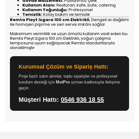
Gövde Malzemesi:
Paslanmaz çelik
Kullanım Alanı:
Restoran, kafe, büfe, catering
Kullanım Yoğunluğu:
Profesyonel
Temizlik:
Kolay bakım ve temizlik
Remta Pleyt Izgara 100 cm Elektrikli
, Dengeli ısı dağılımı
ile homojen pişirme ve seri servis imkânı sağlar.
Maksimum verimlilik ve uzun ömürlü kullanım vaat eden bu
Remta Pleyt Izgara 100 cm Elektrikli, yoğun çalışma
temposuna uyum sağlayacak Remta standartlarıyla
donatılmıştır.
Kurumsal Çözüm ve Sipariş Hattı:
Proje bazlı satın alımlar, toplu siparişler ve profesyonel
kurulum desteği için
MutPro
uzman kadrosuyla iletişime
geçin:
Müşteri Hattı:
0546 936 18 55