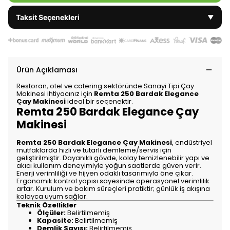
Taksit Seçenekleri
▼
Ürün Açıklaması
Restoran, otel ve catering sektöründe Sanayi Tipi Çay
Makinesi ihtiyacınız için
Remta 250 Bardak Elegance
Çay Makinesi
ideal bir seçenektir.
Remta 250 Bardak Elegance Çay
Makinesi
Remta 250 Bardak Elegance Çay Makinesi
, endüstriyel
mutfaklarda hızlı ve tutarlı demleme/servis için
geliştirilmiştir. Dayanıklı gövde, kolay temizlenebilir yapı ve
akıcı kullanım deneyimiyle yoğun saatlerde güven verir.
Enerji verimliliği ve hijyen odaklı tasarımıyla öne çıkar.
Ergonomik kontrol yapısı sayesinde operasyonel verimlilik
artar. Kurulum ve bakım süreçleri pratiktir; günlük iş akışına
kolayca uyum sağlar.
Teknik Özellikler
Ölçüler:
Belirtilmemiş
Kapasite:
Belirtilmemiş
Demlik Sayısı:
Belirtilmemiş