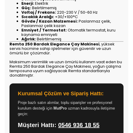
Enerji:
Elektrik
Güç:
Belirtilmemiş
Voltaj / Frekans:
220-230 V / 50-60 Hz
Sıcaklık Aralığı:
+30/+100°C
Gövde / Kazan Malzemesi:
Paslanmaz çelik,
Paslanmaz çelik kazan
Emniyet / Termostat:
Otomatik termostat, kuru
kaynama emniyeti
Ağırlık:
Belirtilmemiş
Remta 250 Bardak Elegance Çay Makinesi
, yüksek
servis hacmine sahip işletmeler için güvenilir ve uzun
ömürlü bir çözümdür.
Maksimum verimlilik ve uzun ömürlü kullanım vaat eden bu
Remta 250 Bardak Elegance Çay Makinesi, yoğun çalışma
temposuna uyum sağlayacak Remta standartlarıyla
donatılmıştır.
Kurumsal Çözüm ve Sipariş Hattı:
Proje bazlı satın alımlar, toplu siparişler ve profesyonel
kurulum desteği için
MutPro
uzman kadrosuyla iletişime
geçin:
Müşteri Hattı:
0546 936 18 55