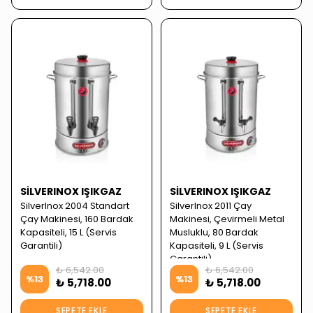
SILVERINOX IŞIKGAZ
SILVERINOX IŞIKGAZ
SilverInox 2004 Standart
SilverInox 2011 Çay
Çay Makinesi, 160 Bardak
Makinesi, Çevirmeli Metal
Kapasiteli, 15 L (Servis
Musluklu, 80 Bardak
Garantili)
Kapasiteli, 9 L (Servis
Garantili)
₺ 6,542.00
₺ 6,542.00
%
13
%
13
₺ 5,718.00
₺ 5,718.00
SEPETE EKLE
SEPETE EKLE