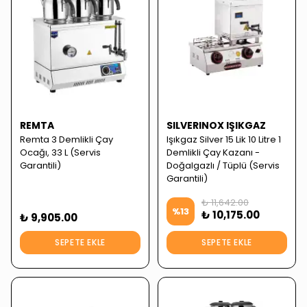
REMTA
SILVERINOX IŞIKGAZ
Remta 3 Demlikli Çay
Işıkgaz Silver 15 Lik 10 Litre 1
Ocağı, 33 L (Servis
Demlikli Çay Kazanı -
Garantili)
Doğalgazlı / Tüplü (Servis
Garantili)
₺ 11,642.00
%
13
₺ 10,175.00
₺ 9,905.00
SEPETE EKLE
SEPETE EKLE