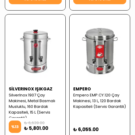
SILVERINOX IŞIKGAZ
EMPERO
SilverInox 1907 Çay
Empero EMP.CY.120 Çay
Makinesi, Metal Basmalı
Makinesi, 13 L, 120 Bardak
Musluklu, 160 Bardak
Kapasiteli (Servis Garantili)
Kapasiteli, 15 L (Servis
Garantili)
₺ 6,639.00
%
13
₺ 5,801.00
₺ 6,055.00