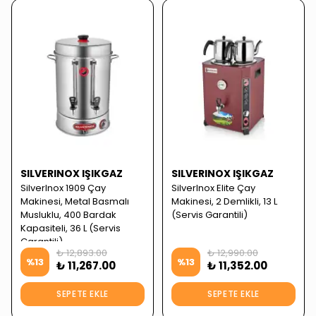
SILVERINOX IŞIKGAZ
SILVERINOX IŞIKGAZ
SilverInox 1909 Çay
SilverInox Elite Çay
Makinesi, Metal Basmalı
Makinesi, 2 Demlikli, 13 L
Musluklu, 400 Bardak
(Servis Garantili)
Kapasiteli, 36 L (Servis
Garantili)
₺ 12,893.00
₺ 12,990.00
%
13
%
13
₺ 11,267.00
₺ 11,352.00
SEPETE EKLE
SEPETE EKLE