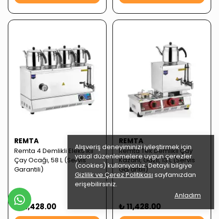
REMTA
REMTA
Alışveriş deneyiminizi iyileştirmek için
Remta 4 Demlikli Elektrikli
Remta Tek Demlikli Çay
yasal düzenlemelere uygun çerezler
Çay Ocağı, 58 L (Servis
Kazanı, Gazlı, 13 L (Servis
(cookies) kullanıyoruz. Detaylı bilgiye
Garantili)
Garantili)
Gizlilik ve Çerez Politikası
sayfamızdan
erişebilirsiniz.
Anladım
₺ 11,428.00
₺ 11,428.00