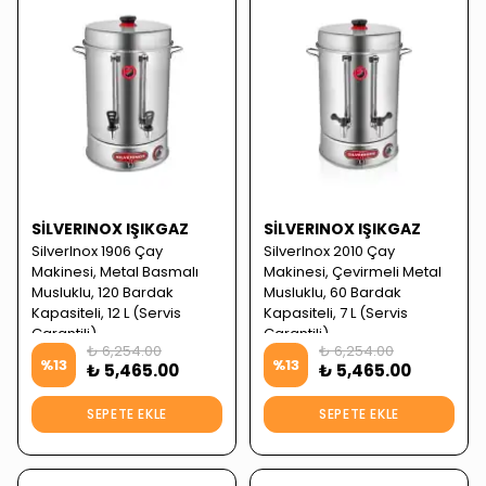
SILVERINOX IŞIKGAZ
SILVERINOX IŞIKGAZ
SilverInox 1906 Çay
SilverInox 2010 Çay
Makinesi, Metal Basmalı
Makinesi, Çevirmeli Metal
Musluklu, 120 Bardak
Musluklu, 60 Bardak
Kapasiteli, 12 L (Servis
Kapasiteli, 7 L (Servis
Garantili)
Garantili)
₺ 6,254.00
₺ 6,254.00
%
13
%
13
₺ 5,465.00
₺ 5,465.00
SEPETE EKLE
SEPETE EKLE