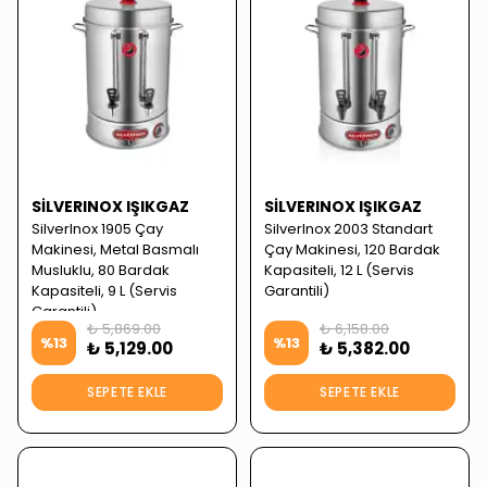
SILVERINOX IŞIKGAZ
SILVERINOX IŞIKGAZ
SilverInox 1905 Çay
SilverInox 2003 Standart
Makinesi, Metal Basmalı
Çay Makinesi, 120 Bardak
Musluklu, 80 Bardak
Kapasiteli, 12 L (Servis
Kapasiteli, 9 L (Servis
Garantili)
Garantili)
₺ 5,869.00
₺ 6,158.00
%
13
%
13
₺ 5,129.00
₺ 5,382.00
SEPETE EKLE
SEPETE EKLE