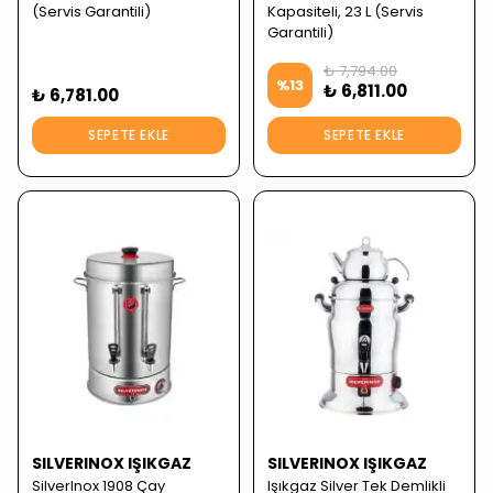
(Servis Garantili)
Kapasiteli, 23 L (Servis
Garantili)
₺ 7,794.00
%
13
₺ 6,811.00
₺ 6,781.00
SEPETE EKLE
SEPETE EKLE
SILVERINOX IŞIKGAZ
SILVERINOX IŞIKGAZ
SilverInox 1908 Çay
Işıkgaz Silver Tek Demlikli