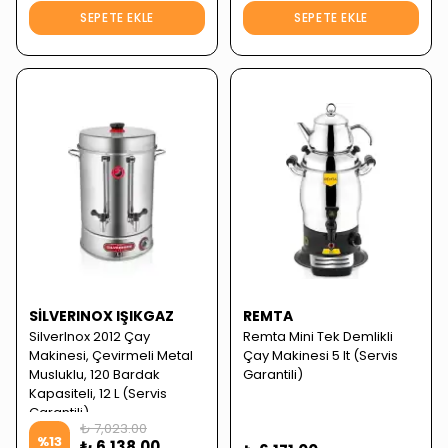
SEPETE EKLE
SEPETE EKLE
SILVERINOX IŞIKGAZ
REMTA
SilverInox 2012 Çay
Remta Mini Tek Demlikli
Makinesi, Çevirmeli Metal
Çay Makinesi 5 lt (Servis
Musluklu, 120 Bardak
Garantili)
Kapasiteli, 12 L (Servis
Garantili)
₺ 7,023.00
%
13
₺ 6,138.00