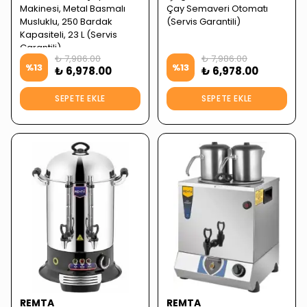
Makinesi, Metal Basmalı
Çay Semaveri Otomatı
Musluklu, 250 Bardak
(Servis Garantili)
Kapasiteli, 23 L (Servis
Garantili)
₺ 7,986.00
₺ 7,986.00
%
13
%
13
₺ 6,978.00
₺ 6,978.00
SEPETE EKLE
SEPETE EKLE
REMTA
REMTA