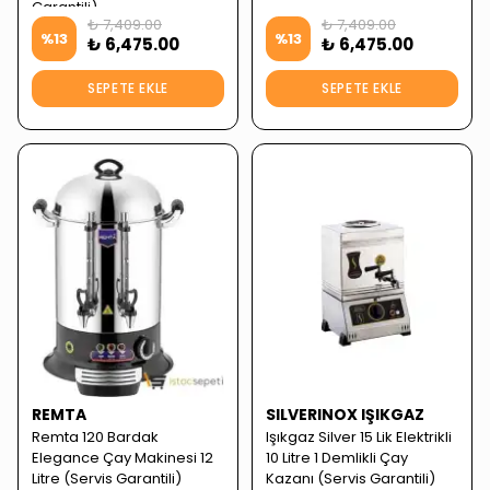
Garantili)
₺ 7,409.00
₺ 7,409.00
%
13
%
13
₺ 6,475.00
₺ 6,475.00
SEPETE EKLE
SEPETE EKLE
REMTA
SILVERINOX IŞIKGAZ
Remta 120 Bardak
Işıkgaz Silver 15 Lik Elektrikli
Elegance Çay Makinesi 12
10 Litre 1 Demlikli Çay
Litre (Servis Garantili)
Kazanı (Servis Garantili)