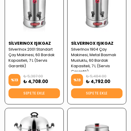
SILVERINOX IŞIKGAZ
SILVERINOX IŞIKGAZ
SilverInox 2001 Standart
SilverInox 1904 Çay
Çay Makinesi, 60 Bardak
Makinesi, Metal Basmalı
Kapasiteli, 7 L (Servis
Musluklu, 60 Bardak
Garantili)
Kapasiteli, 7 L (Servis
Garantili)
₺ 5,387.00
₺ 5,484.00
%
13
%
13
₺ 4,708.00
₺ 4,792.00
SEPETE EKLE
SEPETE EKLE