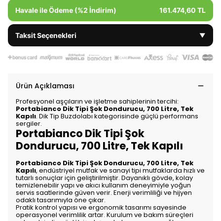
Havale ile Ödeme (%2 İndirim)
161.474,60 TL
Taksit Seçenekleri
▼
Ürün Açıklaması
Profesyonel aşçıların ve işletme sahiplerinin tercihi:
Portabianco Dik Tipi Şok Dondurucu, 700 Litre, Tek
Kapılı
. Dik Tip Buzdolabı kategorisinde güçlü performans
sergiler.
Portabianco Dik Tipi Şok
Dondurucu, 700 Litre, Tek Kapılı
Portabianco Dik Tipi Şok Dondurucu, 700 Litre, Tek
Kapılı
, endüstriyel mutfak ve sanayi tipi mutfaklarda hızlı ve
tutarlı sonuçlar için geliştirilmiştir. Dayanıklı gövde, kolay
temizlenebilir yapı ve akıcı kullanım deneyimiyle yoğun
servis saatlerinde güven verir. Enerji verimliliği ve hijyen
odaklı tasarımıyla öne çıkar.
Pratik kontrol yapısı ve ergonomik tasarımı sayesinde
operasyonel verimlilik artar. Kurulum ve bakım süreçleri