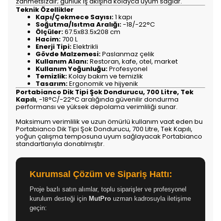
zahmetsizdir; günlük iş akışına kolayca uyum sağlar.
Teknik Özellikler
Kapı/Çekmece Sayısı:
1 kapı
Soğutma/Isıtma Aralığı:
-18/-22°C
Ölçüler:
67.5x83.5x208 cm
Hacim:
700 L
Enerji Tipi:
Elektrikli
Gövde Malzemesi:
Paslanmaz çelik
Kullanım Alanı:
Restoran, kafe, otel, market
Kullanım Yoğunluğu:
Profesyonel
Temizlik:
Kolay bakım ve temizlik
Tasarım:
Ergonomik ve hijyenik
Portabianco Dik Tipi Şok Dondurucu, 700 Litre, Tek
Kapılı
, -18°C/-22°C aralığında güvenilir dondurma
performansı ve yüksek depolama verimliliği sunar.
Maksimum verimlilik ve uzun ömürlü kullanım vaat eden bu
Portabianco Dik Tipi Şok Dondurucu, 700 Litre, Tek Kapılı,
yoğun çalışma temposuna uyum sağlayacak Portabianco
standartlarıyla donatılmıştır.
Kurumsal Çözüm ve Sipariş Hattı:
Proje bazlı satın alımlar, toplu siparişler ve profesyonel
kurulum desteği için
MutPro
uzman kadrosuyla iletişime
geçin: