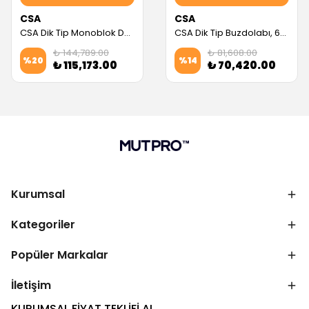
CSA
CSA
CSA Dik Tip Monoblok Derin Dondurucu, 2 Kapılı (CS.DBL.1400.M.KR) (Servis Garantili)
CSA Dik Tip Buzdolabı, 600 L, 304 Kalite (CS.DBNK.600) (Servis Garantili)
₺ 144,789.00
₺ 81,608.00
%
20
%
14
₺ 115,173.00
₺ 70,420.00
Kurumsal
Kategoriler
Popüler Markalar
İletişim
KURUMSAL FİYAT TEKLİFİ AL