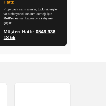
Hattı:
Proje bazlı satın alımlar, toplu siparişler
ve profesyonel kurulum desteği için
MutPro
uzman kadrosuyla iletişime
geçin:
Müşteri Hattı:
0546 936
18 55