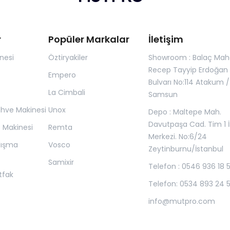
r
Popüler Markalar
İletişim
nesi
Öztiryakiler
Showroom : Balaç Maha
Recep Tayyip Erdoğan
Empero
Bulvarı No:114 Atakum /
La Cimbali
Samsun
ahve Makinesi
Unox
Depo : Maltepe Mah.
Davutpaşa Cad. Tim 1 İ
z Makinesi
Remta
Merkezi. No:6/24
lışma
Vosco
Zeytinburnu/İstanbul
Samixir
Telefon : 0546 936 18 
tfak
Telefon: 0534 893 24 
info@mutpro.com