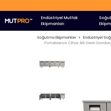
Endüstriyel Mutfak
Soğu
Ekipmanları
Ekipm
Soğutma Ekipmanları
Endüstriyel So
Portabianco Cihaz Altı Derin Donduruc