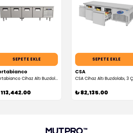
SEPETE EKLE
SEPETE EKLE
ortabianco
CSA
Portabianco Cihaz Altı Buzdolabı, 4 Kapılı (Servis Garantili)
 113,442.00
₺ 82,135.00