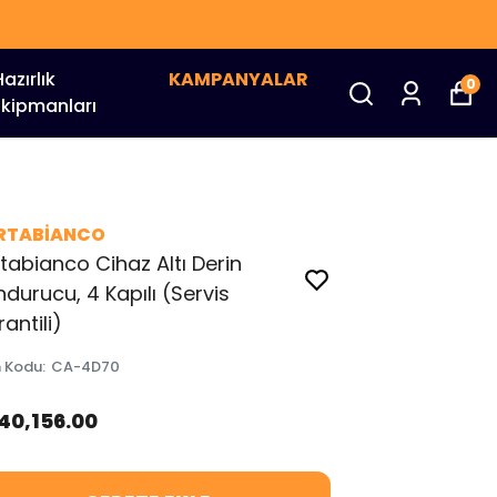
Hazırlık
KAMPANYALAR
0
Ekipmanları
RTABİANCO
tabianco Cihaz Altı Derin
durucu, 4 Kapılı (Servis
antili)
n Kodu
:
CA-4D70
140,156.00