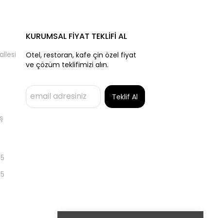
KURUMSAL FİYAT TEKLİFİ AL
llesi
Otel, restoran, kafe çin özel fiyat
ve çözüm teklifimizi alın.
Teklif Al
ş
55
55