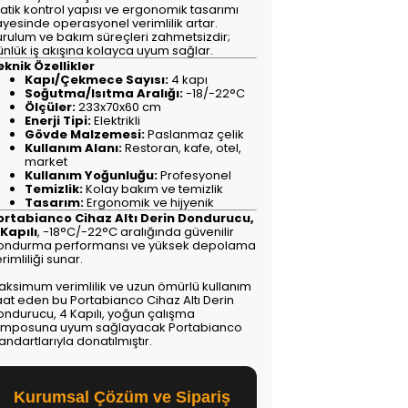
atik kontrol yapısı ve ergonomik tasarımı
ayesinde operasyonel verimlilik artar.
urulum ve bakım süreçleri zahmetsizdir;
ünlük iş akışına kolayca uyum sağlar.
eknik Özellikler
Kapı/Çekmece Sayısı:
4 kapı
Soğutma/Isıtma Aralığı:
-18/-22°C
Ölçüler:
233x70x60 cm
Enerji Tipi:
Elektrikli
Gövde Malzemesi:
Paslanmaz çelik
Kullanım Alanı:
Restoran, kafe, otel,
market
Kullanım Yoğunluğu:
Profesyonel
Temizlik:
Kolay bakım ve temizlik
Tasarım:
Ergonomik ve hijyenik
ortabianco Cihaz Altı Derin Dondurucu,
 Kapılı
, -18°C/-22°C aralığında güvenilir
ondurma performansı ve yüksek depolama
rimliliği sunar.
aksimum verimlilik ve uzun ömürlü kullanım
aat eden bu Portabianco Cihaz Altı Derin
ondurucu, 4 Kapılı, yoğun çalışma
emposuna uyum sağlayacak Portabianco
andartlarıyla donatılmıştır.
Kurumsal Çözüm ve Sipariş