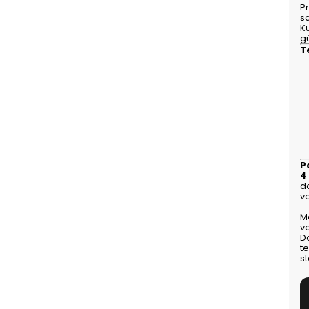
Pr
s
K
g
T
P
4
d
ve
M
v
D
t
st