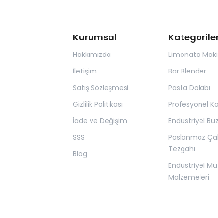
Kurumsal
Kategorile
Hakkımızda
Limonata Maki
İletişim
Bar Blender
Satış Sözleşmesi
Pasta Dolabı
Gizlilik Politikası
Profesyonel K
İade ve Değişim
Endüstriyel Bu
SSS
Paslanmaz Ça
Tezgahı
Blog
Endüstriyel Mu
Malzemeleri