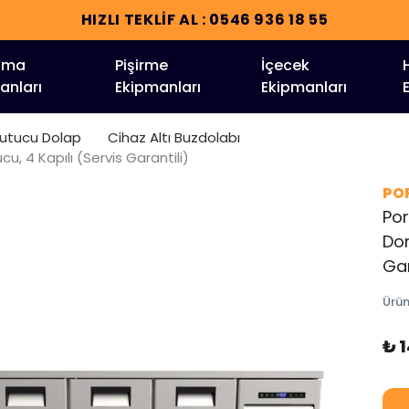
HIZLI TEKLİF AL : 0546 936 18 55
tma
Pişirme
İçecek
anları
Ekipmanları
Ekipmanları
ğutucu Dolap
Cihaz Altı Buzdolabı
u, 4 Kapılı (Servis Garantili)
PO
Por
Don
Gar
Ürü
₺ 