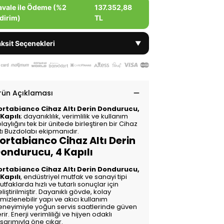
avale ile Ödeme (%2
137.352,88
dirim)
TL
ksit Seçenekleri
▼
rün Açıklaması
ortabianco Cihaz Altı Derin Dondurucu,
 Kapılı
; dayanıklılık, verimlilik ve kullanım
laylığını tek bir ünitede birleştiren bir Cihaz
tı Buzdolabı ekipmanıdır.
ortabianco Cihaz Altı Derin
ondurucu, 4 Kapılı
ortabianco Cihaz Altı Derin Dondurucu,
 Kapılı
, endüstriyel mutfak ve sanayi tipi
tfaklarda hızlı ve tutarlı sonuçlar için
liştirilmiştir. Dayanıklı gövde, kolay
mizlenebilir yapı ve akıcı kullanım
eneyimiyle yoğun servis saatlerinde güven
rir. Enerji verimliliği ve hijyen odaklı
sarımıyla öne çıkar.