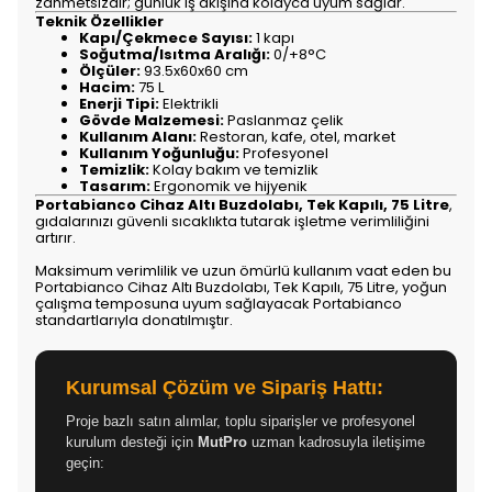
zahmetsizdir; günlük iş akışına kolayca uyum sağlar.
Teknik Özellikler
Kapı/Çekmece Sayısı:
1 kapı
Soğutma/Isıtma Aralığı:
0/+8°C
Ölçüler:
93.5x60x60 cm
Hacim:
75 L
Enerji Tipi:
Elektrikli
Gövde Malzemesi:
Paslanmaz çelik
Kullanım Alanı:
Restoran, kafe, otel, market
Kullanım Yoğunluğu:
Profesyonel
Temizlik:
Kolay bakım ve temizlik
Tasarım:
Ergonomik ve hijyenik
Portabianco Cihaz Altı Buzdolabı, Tek Kapılı, 75 Litre
,
gıdalarınızı güvenli sıcaklıkta tutarak işletme verimliliğini
artırır.
Maksimum verimlilik ve uzun ömürlü kullanım vaat eden bu
Portabianco Cihaz Altı Buzdolabı, Tek Kapılı, 75 Litre, yoğun
çalışma temposuna uyum sağlayacak Portabianco
standartlarıyla donatılmıştır.
Kurumsal Çözüm ve Sipariş Hattı:
Proje bazlı satın alımlar, toplu siparişler ve profesyonel
kurulum desteği için
MutPro
uzman kadrosuyla iletişime
geçin: