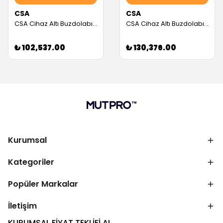
CSA
CSA
CSA Cihaz Altı Buzdolabı, 8 Çekmeceli, 310 L (Servis Garantili)
CSA Cihaz Altı Buzdolabı, 6 Çekmeceli, 180 L (Servis Garantili)
₺ 102,537.00
₺ 130,376.00
Kurumsal
Kategoriler
Popüler Markalar
İletişim
KURUMSAL FİYAT TEKLİFİ AL