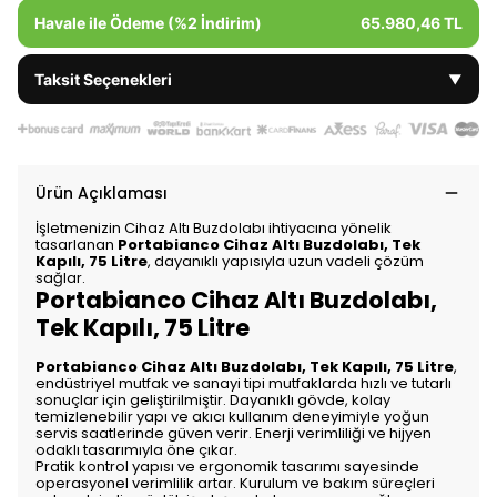
Havale ile Ödeme (%2 İndirim)
65.980,46 TL
Taksit Seçenekleri
▼
Ürün Açıklaması
İşletmenizin Cihaz Altı Buzdolabı ihtiyacına yönelik
tasarlanan
Portabianco Cihaz Altı Buzdolabı, Tek
Kapılı, 75 Litre
, dayanıklı yapısıyla uzun vadeli çözüm
sağlar.
Portabianco Cihaz Altı Buzdolabı,
Tek Kapılı, 75 Litre
Portabianco Cihaz Altı Buzdolabı, Tek Kapılı, 75 Litre
,
endüstriyel mutfak ve sanayi tipi mutfaklarda hızlı ve tutarlı
sonuçlar için geliştirilmiştir. Dayanıklı gövde, kolay
temizlenebilir yapı ve akıcı kullanım deneyimiyle yoğun
servis saatlerinde güven verir. Enerji verimliliği ve hijyen
odaklı tasarımıyla öne çıkar.
Pratik kontrol yapısı ve ergonomik tasarımı sayesinde
operasyonel verimlilik artar. Kurulum ve bakım süreçleri