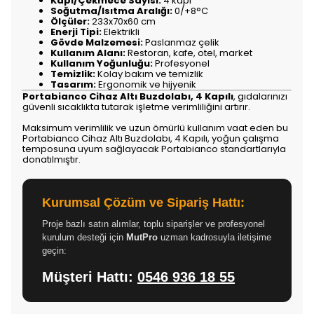
Kapı/Çekmece Sayısı:
4 kapı
Soğutma/Isıtma Aralığı:
0/+8°C
Ölçüler:
233x70x60 cm
Enerji Tipi:
Elektrikli
Gövde Malzemesi:
Paslanmaz çelik
Kullanım Alanı:
Restoran, kafe, otel, market
Kullanım Yoğunluğu:
Profesyonel
Temizlik:
Kolay bakım ve temizlik
Tasarım:
Ergonomik ve hijyenik
Portabianco Cihaz Altı Buzdolabı, 4 Kapılı
, gıdalarınızı
güvenli sıcaklıkta tutarak işletme verimliliğini artırır.
Maksimum verimlilik ve uzun ömürlü kullanım vaat eden bu
Portabianco Cihaz Altı Buzdolabı, 4 Kapılı, yoğun çalışma
temposuna uyum sağlayacak Portabianco standartlarıyla
donatılmıştır.
Kurumsal Çözüm ve Sipariş Hattı:
Proje bazlı satın alımlar, toplu siparişler ve profesyonel
kurulum desteği için
MutPro
uzman kadrosuyla iletişime
geçin:
Müşteri Hattı:
0546 936 18 55