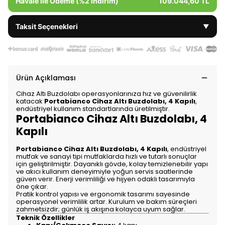
Havale ile Ödeme (%2 İndirim)
109.044,60 TL
Taksit Seçenekleri
▼
Ürün Açıklaması
Cihaz Altı Buzdolabı operasyonlarınıza hız ve güvenilirlik
katacak
Portabianco Cihaz Altı Buzdolabı, 4 Kapılı
,
endüstriyel kullanım standartlarında üretilmiştir.
Portabianco Cihaz Altı Buzdolabı, 4
Kapılı
Portabianco Cihaz Altı Buzdolabı, 4 Kapılı
, endüstriyel
mutfak ve sanayi tipi mutfaklarda hızlı ve tutarlı sonuçlar
için geliştirilmiştir. Dayanıklı gövde, kolay temizlenebilir yapı
ve akıcı kullanım deneyimiyle yoğun servis saatlerinde
güven verir. Enerji verimliliği ve hijyen odaklı tasarımıyla
öne çıkar.
Pratik kontrol yapısı ve ergonomik tasarımı sayesinde
operasyonel verimlilik artar. Kurulum ve bakım süreçleri
zahmetsizdir; günlük iş akışına kolayca uyum sağlar.
Teknik Özellikler