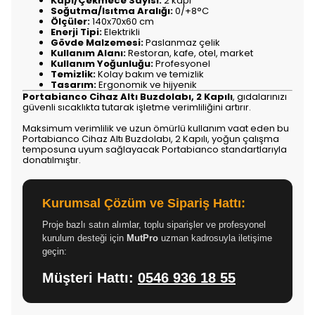
Kapı/Çekmece Sayısı:
2 kapı
Soğutma/Isıtma Aralığı:
0/+8°C
Ölçüler:
140x70x60 cm
Enerji Tipi:
Elektrikli
Gövde Malzemesi:
Paslanmaz çelik
Kullanım Alanı:
Restoran, kafe, otel, market
Kullanım Yoğunluğu:
Profesyonel
Temizlik:
Kolay bakım ve temizlik
Tasarım:
Ergonomik ve hijyenik
Portabianco Cihaz Altı Buzdolabı, 2 Kapılı
, gıdalarınızı
güvenli sıcaklıkta tutarak işletme verimliliğini artırır.
Maksimum verimlilik ve uzun ömürlü kullanım vaat eden bu
Portabianco Cihaz Altı Buzdolabı, 2 Kapılı, yoğun çalışma
temposuna uyum sağlayacak Portabianco standartlarıyla
donatılmıştır.
Kurumsal Çözüm ve Sipariş Hattı:
Proje bazlı satın alımlar, toplu siparişler ve profesyonel
kurulum desteği için
MutPro
uzman kadrosuyla iletişime
geçin:
Müşteri Hattı:
0546 936 18 55