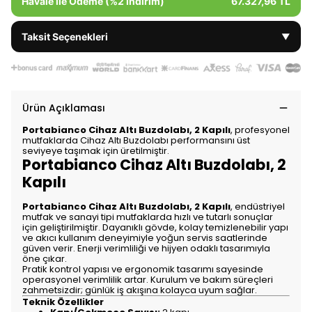
Havale ile Ödeme (%2 İndirim)
67.327,96 TL
Taksit Seçenekleri
▼
Ürün Açıklaması
Portabianco Cihaz Altı Buzdolabı, 2 Kapılı
, profesyonel
mutfaklarda Cihaz Altı Buzdolabı performansını üst
seviyeye taşımak için üretilmiştir.
Portabianco Cihaz Altı Buzdolabı, 2
Kapılı
Portabianco Cihaz Altı Buzdolabı, 2 Kapılı
, endüstriyel
mutfak ve sanayi tipi mutfaklarda hızlı ve tutarlı sonuçlar
için geliştirilmiştir. Dayanıklı gövde, kolay temizlenebilir yapı
ve akıcı kullanım deneyimiyle yoğun servis saatlerinde
güven verir. Enerji verimliliği ve hijyen odaklı tasarımıyla
öne çıkar.
Pratik kontrol yapısı ve ergonomik tasarımı sayesinde
operasyonel verimlilik artar. Kurulum ve bakım süreçleri
zahmetsizdir; günlük iş akışına kolayca uyum sağlar.
Teknik Özellikler