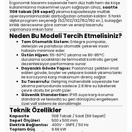
Ergonomik tasarımı sayesinde hem düz hatlı hem de köşe
kullanımlarına mükemmel uyum sağlayan cihaz,
saatte
1108 tabak (69 sepet)
yıkama kapasitesiyle mutfak
operasyonlarınızdaki darboğazları ortadan kaldırır. 5 farklı
dijital program seçeneği (52/102/132/152/192 sn.), bulaşığın
kirlilik derecesine göre zaman ve enerji tasarrufu
yapmanıza imkan tanır.
Neden Bu Modeli Tercih Etmelisiniz?
Tam Otomatik Sistem:
Entegre pompalar,
deterjan ve parlatıcıyı otomatik çekerek insan
hatasını minimize eder.
Üstün Hijyen:
55-60°C yıkama ve 80-85°C
durulama sıcaklıkları ile termostat kontrollü gerçek
dezenfeksiyon performansı sunar.
Dayanıklı Gövde Yapısı:
Paslanmaz çelikten imal
edilen gövde, boyler ve yekpare baskılı yıkama tankı
ile korozyona karşı maksimum direnç sağlar.
Su Tasarrufu:
Gelişmiş mühendislik sayesinde her
yıkama periyodunda sadece 2.8 litre su tüketerek
çevre dostu bir profil çizer.
Güvenlik Standartları:
IPX5 suya karşı koruma
standardı ve tesisata su geri dönüşünü engelleyen
özel valf sistemi ile donatılmıştır.
Teknik Özellikler
Kapasite
1108 Tabak / Saat (69 Sepet)
Sepet Ölçüleri
500 x 500 mm
Elektrik Bağlantısı
400V - 3NPE / 50 Hz
Toplam Güç
9.66 kW