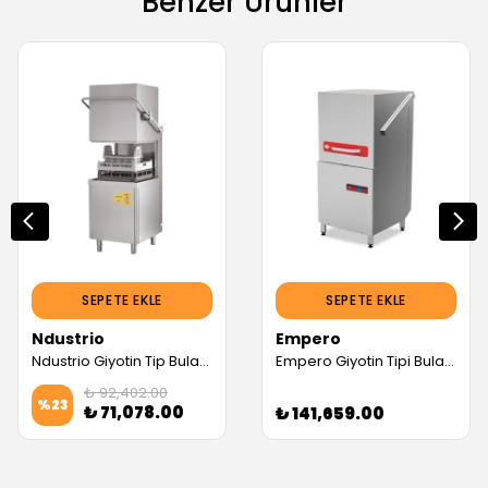
Benzer Ürünler
SEPETE EKLE
SEPETE EKLE
Ndustrio
Empero
Ndustrio Giyotin Tip Bulaşık Makinesi, Drenaj Pompalı, 1000 Tabak/Saat (Servis Garantili)
Empero Giyotin Tipi Bulaşık Makinesi, Çift Çidarlı, 380 V (Servis Garantili)
₺ 92,402.00
%
23
₺ 71,078.00
₺ 141,659.00