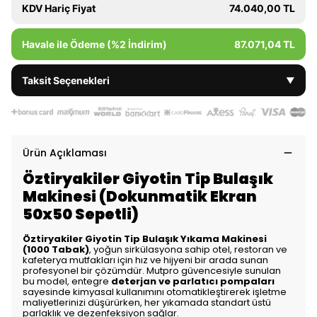
KDV Hariç Fiyat
74.040,00 TL
Havale ile Ödeme (%2 İndirim)
87.071,04 TL
Taksit Seçenekleri
▼
Ürün Açıklaması
Öztiryakiler Giyotin Tip Bulaşık
Makinesi (Dokunmatik Ekran
50x50 Sepetli)
Öztiryakiler Giyotin Tip Bulaşık Yıkama Makinesi
(1000 Tabak)
, yoğun sirkülasyona sahip otel, restoran ve
kafeterya mutfakları için hız ve hijyeni bir arada sunan
profesyonel bir çözümdür. Mutpro güvencesiyle sunulan
bu model, entegre
deterjan ve parlatıcı pompaları
sayesinde kimyasal kullanımını otomatikleştirerek işletme
maliyetlerinizi düşürürken, her yıkamada standart üstü
parlaklık ve dezenfeksiyon sağlar.