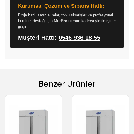
Kurumsal Çözüm ve Sipariş Hattı:
Proje bazlı satın alımlar, toplu siparişler ve profesyonel
kurulum desteği için
MutPro
uzman kadrosuyla iletişime
geçin:
Müşteri Hattı:
0546 936 18 55
Benzer Ürünler