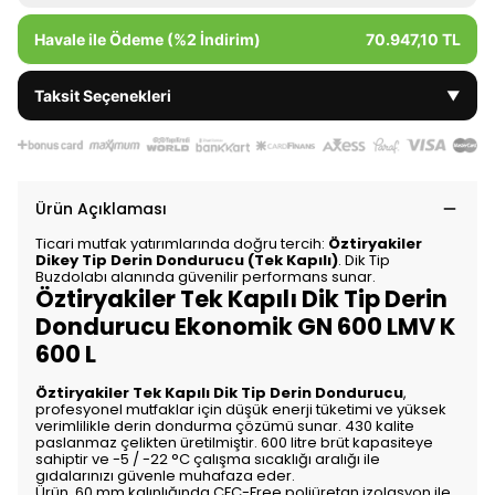
Havale ile Ödeme (%2 İndirim)
70.947,10 TL
Taksit Seçenekleri
▼
Ürün Açıklaması
Ticari mutfak yatırımlarında doğru tercih:
Öztiryakiler
Dikey Tip Derin Dondurucu (Tek Kapılı)
. Dik Tip
Buzdolabı alanında güvenilir performans sunar.
Öztiryakiler Tek Kapılı Dik Tip Derin
Dondurucu Ekonomik GN 600 LMV K
600 L
Öztiryakiler Tek Kapılı Dik Tip Derin Dondurucu
,
profesyonel mutfaklar için düşük enerji tüketimi ve yüksek
verimlilikle derin dondurma çözümü sunar. 430 kalite
paslanmaz çelikten üretilmiştir. 600 litre brüt kapasiteye
sahiptir ve -5 / -22 °C çalışma sıcaklığı aralığı ile
gıdalarınızı güvenle muhafaza eder.
Ürün, 60 mm kalınlığında CFC-Free poliüretan izolasyon ile