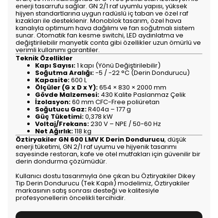
enerji tasarrufu sağlar. GN 2/1 raf uyumlu yapısı, yüksek
hijyen standartlarına uygun radüslü iç taban ve özel raf
kızakları ile desteklenir. Monoblok tasarım, özel hava
kanalıyla optimum hava dağılımı ve fan soğutmalı sistem
sunar. Otomatik fan kesme switchi, LED aydınlatma ve
değiştirilebilir manyetik conta gibi özellikler uzun ömürlü ve
verimli kullanımı garantiler.
Teknik Özellikler
Kapı Sayısı:
1 kapı (Yönü Değiştirilebilir)
Soğutma Aralığı:
-5 / -22 °C (Derin Dondurucu)
Kapasite:
600 L
Ölçüler (G x D x Y):
654 × 830 × 2000 mm
Gövde Malzemesi:
430 Kalite Paslanmaz Çelik
İzolasyon:
60 mm CFC-Free poliüretan
Soğutucu Gaz:
R404a – 177 g
Güç Tüketimi:
0,378 kW
Voltaj/Frekans:
230 V – NPE / 50-60 Hz
Net Ağırlık:
118 kg
Öztiryakiler GN 600 LMV K Derin Dondurucu
, düşük
enerji tüketimi, GN 2/1 raf uyumu ve hijyenik tasarımı
sayesinde restoran, kafe ve otel mutfakları için güvenilir bir
derin dondurma çözümüdür.
Kullanıcı dostu tasarımıyla öne çıkan bu Öztiryakiler Dikey
Tip Derin Dondurucu (Tek Kapılı) modelimiz, Öztiryakiler
markasının satış sonrası desteği ve kalitesiyle
profesyonellerin öncelikli tercihidir.