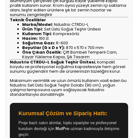
alüminyum çerçeveli çift sürgülü kayar yükleme kapısı
pratik kullanım sunar. Krom ayna yüzeyli zemin içi saklama
alanı, teşhir edilen ürünlere şık bir zemin hazırlar ve
sunumu zenginleştirir.
Teknik Özellikler
Marka/Model:
Ndustrio CTRDU-L
Ürün Tipi:
Set Üstü Soğuk Teşhir Ünitesi
Kullanım Tipi:
Kompresörlü
Hacim:
160 Lt
Soğutma Gazı:
R-600
Boyutlar (G x D x Y):
870 x 570 x 700 mm
Öne Çıkan Özellik:
Çift Bombeli Temperli Cam,
Kayar Yükleme Kapısı, Şık Tasarım
Ndustrio CTRDU-L Soğuk Teşhir Ünitesi
, kompakt
boyutu ve profesyonel soğutma kapasitesiyle hem görsel
sunumu güçlendirir hem de ürünlerinizin tazeliğini korur.
Maksimum verimlilik ve uzun ömürlü kullanım vaat eden bu
Ndustrio Set Üstü Soğuk Teşhir Dolabı (90 cm), yoğun
çalışma temposuna uyum sağlayacak Ndustrio
standartlarıyla donatılmıştır.
Kurumsal Çözüm ve Sipariş Hattı:
Proje bazlı satın alımlar, toplu siparişler ve profesyonel
kurulum desteği için
MutPro
uzman kadrosuyla iletişime
geçin: