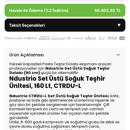
Havale ile Ödeme (%2 İndirim)
56.402,92 TL
Taksit Seçenekleri
▼
Ürün Açıklaması
Yüksek kapasiteli Pasta Teşhir Dolabı ekipmanı arayan
profesyoneller için
Ndustrio Set Üstü Soğuk Teşhir
Dolabı (90 cm)
güçlü bir alternatiftir.
Ndustrio Set Üstü Soğuk Teşhir
Ünitesi, 160 Lt, CTRDU-L
Ndustrio CTRDU-L Set Üstü Soğuk Teşhir Ünitesi
, kafe,
pastane ve büfe gibi işletmelerde ürünlerinizi hijyenik ve
göz alıcı bir şekilde sergilemek için tasarlanmıştır. Çift
bombeli temperli ön camı ve temperli yan camları
sayesinde içerideki ürünler her açıdan net bir şekilde
görülebilir.
Ünite, R-600 gazlı kompresör ve soğutma grubu ile etkili ve
çevre dostu soğutma sağlarken, temperli camlı,