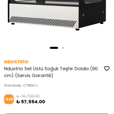
NDUSTRİO
Ndustrio Set Üstü Soğuk Teşhir Dolabı (90
cm) (Servis Garantili)
Ürün Kodu
:
CTRDU-L
₺ 76,738.00
%
25
₺ 57,554.00