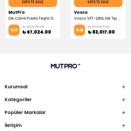
SEPETE EKLE
SEPETE EKLE
MutPro
Vosco
Dik Camlı Pasta Teşhir Dolabı, Ahşap Mobilya Detaylı
Vosco VFT-280L Dik Tip Soğuk Teşhir Dolabı, Siyah (280 Litre) (Servis Garantili)
₺ 80,575.00
₺ 97,667.00
%
17
%
15
₺ 67,024.00
₺ 83,017.00
Kurumsal
Kategoriler
Popüler Markalar
İletişim