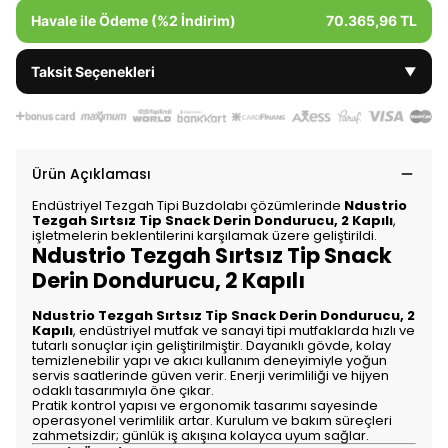
Havale ile Ödeme (%2 İndirim)
70.365,96 TL
Taksit Seçenekleri
▼
Ürün Açıklaması
Endüstriyel Tezgah Tipi Buzdolabı çözümlerinde
Ndustrio
Tezgah Sırtsız Tip Snack Derin Dondurucu, 2 Kapılı
,
işletmelerin beklentilerini karşılamak üzere geliştirildi.
Ndustrio Tezgah Sırtsız Tip Snack
Derin Dondurucu, 2 Kapılı
Ndustrio Tezgah Sırtsız Tip Snack Derin Dondurucu, 2
Kapılı
, endüstriyel mutfak ve sanayi tipi mutfaklarda hızlı ve
tutarlı sonuçlar için geliştirilmiştir. Dayanıklı gövde, kolay
temizlenebilir yapı ve akıcı kullanım deneyimiyle yoğun
servis saatlerinde güven verir. Enerji verimliliği ve hijyen
odaklı tasarımıyla öne çıkar.
Pratik kontrol yapısı ve ergonomik tasarımı sayesinde
operasyonel verimlilik artar. Kurulum ve bakım süreçleri
zahmetsizdir; günlük iş akışına kolayca uyum sağlar.