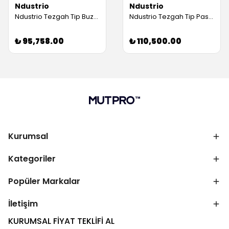
Ndustrio
Ndustrio
Ndustrio Tezgah Tip Buzdolabı, 4 Çekmeceli, 1 Kapılı (Servis Garantili)
Ndustrio Tezgah Tip Pastane Buzdolabı, 3 Cam Kapılı (Servis Garantili)
₺ 95,758.00
₺ 110,500.00
Kurumsal
Kategoriler
Popüler Markalar
İletişim
KURUMSAL FİYAT TEKLİFİ AL