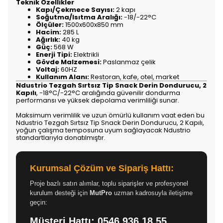
Teknik Özellikler
Kapı/Çekmece Sayısı:
2 kapı
Soğutma/Isıtma Aralığı:
-18/-22°C
Ölçüler:
1500x600x850 mm
Hacim:
285 L
Ağırlık:
40 kg
Güç:
568 W
Enerji Tipi:
Elektrikli
Gövde Malzemesi:
Paslanmaz çelik
Voltaj:
60HZ
Kullanım Alanı:
Restoran, kafe, otel, market
Ndustrio Tezgah Sırtsız Tip Snack Derin Dondurucu, 2
Kapılı
, -18°C/-22°C aralığında güvenilir dondurma
performansı ve yüksek depolama verimliliği sunar.
Maksimum verimlilik ve uzun ömürlü kullanım vaat eden bu
Ndustrio Tezgah Sırtsız Tip Snack Derin Dondurucu, 2 Kapılı,
yoğun çalışma temposuna uyum sağlayacak Ndustrio
standartlarıyla donatılmıştır.
Kurumsal Çözüm ve Sipariş Hattı:
Proje bazlı satın alımlar, toplu siparişler ve profesyonel
kurulum desteği için
MutPro
uzman kadrosuyla iletişime
geçin:
Müşteri Hattı:
0546 936 18 55