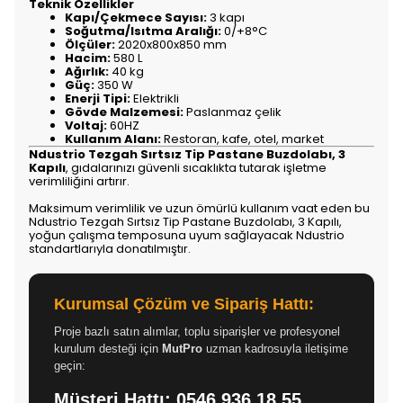
Teknik Özellikler
Kapı/Çekmece Sayısı:
3 kapı
Soğutma/Isıtma Aralığı:
0/+8°C
Ölçüler:
2020x800x850 mm
Hacim:
580 L
Ağırlık:
40 kg
Güç:
350 W
Enerji Tipi:
Elektrikli
Gövde Malzemesi:
Paslanmaz çelik
Voltaj:
60HZ
Kullanım Alanı:
Restoran, kafe, otel, market
Ndustrio Tezgah Sırtsız Tip Pastane Buzdolabı, 3
Kapılı
, gıdalarınızı güvenli sıcaklıkta tutarak işletme
verimliliğini artırır.
Maksimum verimlilik ve uzun ömürlü kullanım vaat eden bu
Ndustrio Tezgah Sırtsız Tip Pastane Buzdolabı, 3 Kapılı,
yoğun çalışma temposuna uyum sağlayacak Ndustrio
standartlarıyla donatılmıştır.
Kurumsal Çözüm ve Sipariş Hattı:
Proje bazlı satın alımlar, toplu siparişler ve profesyonel
kurulum desteği için
MutPro
uzman kadrosuyla iletişime
geçin:
Müşteri Hattı:
0546 936 18 55