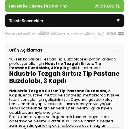
Havale ile Ödeme (%2 İndirim)
95.519,62 TL
Taksit Seçenekleri
▼
Ürün Açıklaması
Yüksek kapasiteli Tezgah Tipi Buzdolabı ekipmanı arayan
profesyoneller için
Ndustrio Tezgah Sırtsız Tip
Pastane Buzdolabı, 3 Kapılı
güçlü bir alternatiftir.
Ndustrio Tezgah Sırtsız Tip Pastane
Buzdolabı, 3 Kapılı
Ndustrio Tezgah Sırtsız Tip Pastane Buzdolabı, 3
Kapılı
, endüstriyel mutfak ve sanayi tipi mutfaklarda hızlı ve
tutarlı sonuçlar için geliştirilmiştir. Dayanıklı gövde, kolay
temizlenebilir yapı ve akıcı kullanım deneyimiyle yoğun
servis saatlerinde güven verir. Enerji verimliliği ve hijyen
odaklı tasarımıyla öne çıkar.
Pratik kontrol yapısı ve ergonomik tasarımı sayesinde
operasyonel verimlilik artar. Kurulum ve bakım süreçleri
zahmetsizdir; günlük iş akışına kolayca uyum sağlar.