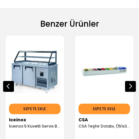
Benzer Ürünler
SEPETE EKLE
SEPETE EKLE
Iceinox
CSA
İceinox 5 Küvetli Servis Buzdolapları Camlı (Servis Garantili)
CSA Teşhir Dolabı, (151x39x46) cm (Servis Garantili)