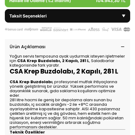
Havale ile Ödeme (%2 İndirim)
104.943,30 TL
Taksit Seçenekleri
▼
Ürün Açıklaması
Yoğun servis temposuna ayak uydurmak isteyen işletmeler
için
CSA Krep Buzdolabı, 2 Kapılı, 281 L
, Saladbarlar
kategorisinde fark yaratır.
CSA Krep Buzdolabı, 2 Kapılı, 281 L
CSA Krep Buzdolabı
, profesyonel mutfak ihtiyaçlarına
yönelik geliştirilmiş bir üründür. Yüksek performans ve
dayanıklılık sunarak, gıda saklama koşullarını optimize
eder.
281 litre hacmi ile geniş bir depolama alanı sunan bu
buzdolabı, iç sıcaklık aralığını -2 ile +8°C arasında
ayarlayabilme kapasitesine sahiptir. AISI 430 paslanmaz
çelikten üretilmiş iç ve dış gövdesi, hem estetik hem de
hijyenik bir kullanım sağlar. 50 mm kalınlığındaki poliüretan
izolasyon, enerji verimliliğini artırarak soğutma
performansını destekler.
Teknik Özellikler