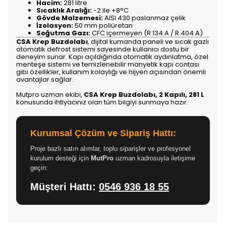
Hacim:
281 litre
Sıcaklık Aralığı:
-2 ile +8°C
Gövde Malzemesi:
AISI 430 paslanmaz çelik
İzolasyon:
50 mm poliüretan
Soğutma Gazı:
CFC içermeyen (R 134 A / R 404 A)
CSA Krep Buzdolabı
, dijital kumanda paneli ve sıcak gazlı
otomatik defrost sistemi sayesinde kullanıcı dostu bir
deneyim sunar. Kapı açıldığında otomatik aydınlatma, özel
menteşe sistemi ve temizlenebilir manyetik kapı contası
gibi özellikler, kullanım kolaylığı ve hijyen açısından önemli
avantajlar sağlar.
Mutpro uzman ekibi,
CSA Krep Buzdolabı, 2 Kapılı, 281 L
konusunda ihtiyacınız olan tüm bilgiyi sunmaya hazır.
Kurumsal Çözüm ve Sipariş Hattı:
Proje bazlı satın alımlar, toplu siparişler ve profesyonel
kurulum desteği için
MutPro
uzman kadrosuyla iletişime
geçin:
Müşteri Hattı:
0546 936 18 55