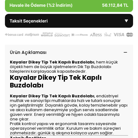
Havale ile Ödeme (%2 İndirim)
56.112,84 TL
Taksit Seçenekleri
▼
Ürün Açıklaması
Kayalar Dikey Tip Tek Kapılı Buzdolabı
, hem küçük
ölçekli hem de büyük işletmelerin Dik Tip Buzdolabı
taleplerini karşılayacak kapasitededir.
Kayalar Dikey Tip Tek Kapılı
Buzdolabı
Kayalar Dikey Tip Tek Kapılı Buzdolabı
, endüstriyel
mutfak ve sanayi tipi mutfaklarda hızlı ve tutarlı sonuçlar
için geliştirilmiştir. Dayanıklı gövde, kolay temizlenebilir yapı
ve akıcı kullanım deneyimiyle yoğun servis saatlerinde
güven verir. Enerji verimliliği ve hijyen odaklı tasarımıyla
öne çıkar.
Pratik kontrol yapısı ve ergonomik tasarımı sayesinde
operasyonel verimlilik artar. Kurulum ve bakım süreçleri
zahmetsizdir; günlük iş akışına kolayca uyum sağlar.