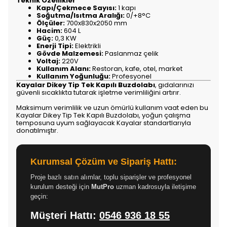
Teknik Özellikler
Kapı/Çekmece Sayısı:
1 kapı
Soğutma/Isıtma Aralığı:
0/+8°C
Ölçüler:
700x830x2050 mm
Hacim:
604 L
Güç:
0,3 KW
Enerji Tipi:
Elektrikli
Gövde Malzemesi:
Paslanmaz çelik
Voltaj:
220V
Kullanım Alanı:
Restoran, kafe, otel, market
Kullanım Yoğunluğu:
Profesyonel
Kayalar Dikey Tip Tek Kapılı Buzdolabı
, gıdalarınızı
güvenli sıcaklıkta tutarak işletme verimliliğini artırır.
Maksimum verimlilik ve uzun ömürlü kullanım vaat eden bu
Kayalar Dikey Tip Tek Kapılı Buzdolabı, yoğun çalışma
temposuna uyum sağlayacak Kayalar standartlarıyla
donatılmıştır.
Kurumsal Çözüm ve Sipariş Hattı:
Proje bazlı satın alımlar, toplu siparişler ve profesyonel
kurulum desteği için
MutPro
uzman kadrosuyla iletişime
geçin:
Müşteri Hattı:
0546 936 18 55