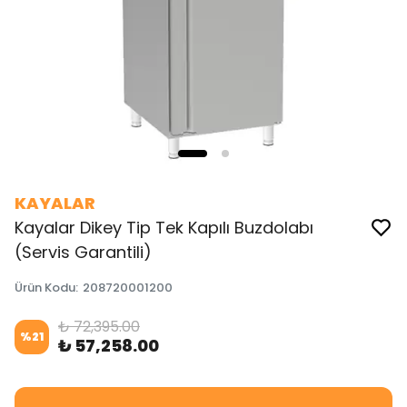
KAYALAR
Kayalar Dikey Tip Tek Kapılı Buzdolabı
(Servis Garantili)
Ürün Kodu
:
208720001200
₺ 72,395.00
%
21
₺ 57,258.00