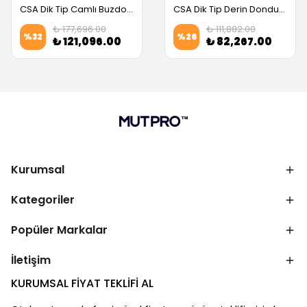
CSA Dik Tip Camlı Buzdolabı, Çift Kapılı, 304 Kalite (CS.DBNK.1400.C) (Servis Garantili)
CSA Dik Tip Derin Dondurucu, 304 Kalite, 700 Litre (CS.DBLK.700) (Servis Garantili)
₺ 177,696.00
₺ 111,882.00
%
32
%
26
₺ 121,096.00
₺ 82,267.00
Kurumsal
Kategoriler
Popüler Markalar
İletişim
KURUMSAL FİYAT TEKLİFİ AL