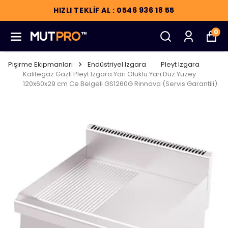
HIZLI TEKLİF AL : 0546 936 18 55
0
Pişirme Ekipmanları
Endüstriyel Izgara
Pleyt Izgara
Kalitegaz Gazlı Pleyt Izgara Yarı Oluklu Yarı Düz Yüzey
120x60x29 cm Ce Belgeli GS1260G Rinnova (Servis Garantili)