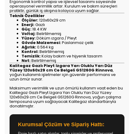
Ergonomik kontrol yapısı ve işlevsel tasarımı sayesinde
operasyonel verimlilik artar. Kurulum ve bakım süreçleri
pratiktir; günlük iş akışına kolayca uyum sağlar.
Teknik Özellikler
Ölçüler:
120x60x29 cm
Enerji:
Gazlı
Güç:
18.4 KW
Voltaj:
Belirtilmemiş
Yüzey:
Döküm ızgara / Pleyt
Gövde Malzemesi:
Paslanmaz çelik
Ağırlık:
0.564 kg
Kontrol:
Belirtilmemiş
Temizlik:
Kolay bakım ve hijyenik tasarım
Not:
Belirtilmemiş
Kalitegaz Gazlı Pleyt Izgara Yarı Oluklu Yarı Düz
Yüzey 120x60x29 cm Ce Belgeli GS1260G Rinnova
,
yoğun kullanımlı işletmeler için güvenilir performans ve
uzun ömür sunar.
Maksimum verimlilik ve uzun ömürlü kullanım vaat eden bu
Kalitegaz Gazlı Pleyt Izgara Yarı Oluklu Yarı Düz Yüzey
120x60x29 cm Ce Belgeli GS1260G Rinnova, yoğun çalışma
temposuna uyum sağlayacak Kalitegaz standartlarıyla
donatılmıştır.
Kurumsal Çözüm ve Sipariş Hattı:
Proje bazlı satın alımlar, toplu siparişler ve profesyonel