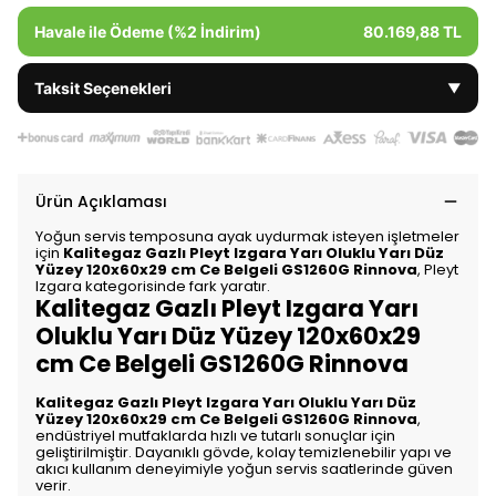
Havale ile Ödeme (%2 İndirim)
80.169,88 TL
Taksit Seçenekleri
▼
Ürün Açıklaması
Yoğun servis temposuna ayak uydurmak isteyen işletmeler
için
Kalitegaz Gazlı Pleyt Izgara Yarı Oluklu Yarı Düz
Yüzey 120x60x29 cm Ce Belgeli GS1260G Rinnova
, Pleyt
Izgara kategorisinde fark yaratır.
Kalitegaz Gazlı Pleyt Izgara Yarı
Oluklu Yarı Düz Yüzey 120x60x29
cm Ce Belgeli GS1260G Rinnova
Kalitegaz Gazlı Pleyt Izgara Yarı Oluklu Yarı Düz
Yüzey 120x60x29 cm Ce Belgeli GS1260G Rinnova
,
endüstriyel mutfaklarda hızlı ve tutarlı sonuçlar için
geliştirilmiştir. Dayanıklı gövde, kolay temizlenebilir yapı ve
akıcı kullanım deneyimiyle yoğun servis saatlerinde güven
verir.