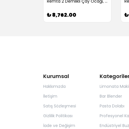
Remta 4 Demlikli Elektrikli Çay Ocağı, 58 L (Servis Garantili)
Remta 2 Demlikli Çay Ocağı, Elektrikli, 23 L (Servis Garantili)
0
₺ 8,762.00
₺
Kurumsal
Kategorile
Hakkımızda
Limonata Maki
İletişim
Bar Blender
Satış Sözleşmesi
Pasta Dolabı
Gizlilik Politikası
Profesyonel K
İade ve Değişim
Endüstriyel Bu