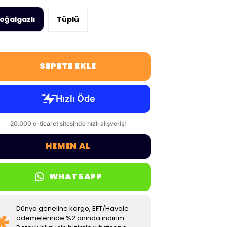
oğalgazlı
Tüplü
SEPETE EKLE
HEMEN AL
WHATSAPP
Dünya geneline kargo, EFT/Havale
ödemelerinde %2 anında indirim.