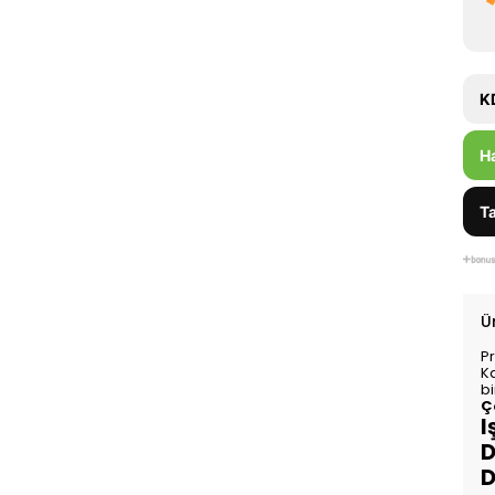
K
H
Ta
Ü
P
K
bi
Ç
I
D
D