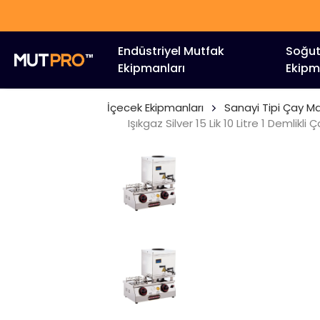
HIZLI TEKLİF AL : 0546 9
Endüstriyel Mutfak
Soğu
Ekipmanları
Ekipm
İçecek Ekipmanları
Sanayi Tipi Çay Ma
Işıkgaz Silver 15 Lik 10 Litre 1 Demlikl