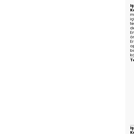
Iş
K
m
iç
te
d
En
ön
E
op
ba
k
T
Iş
K