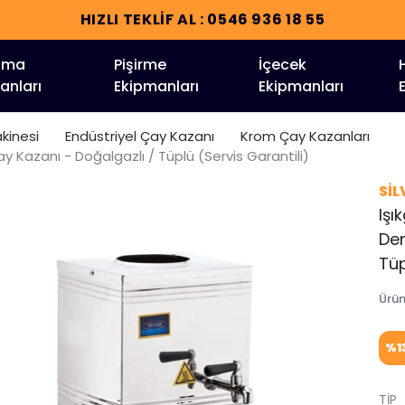
36 18 55
tma
Pişirme
İçecek
anları
Ekipmanları
Ekipmanları
kinesi
Endüstriyel Çay Kazanı
Krom Çay Kazanları
i Çay Kazanı - Doğalgazlı / Tüplü (Servis Garantili)
SİL
Işık
Dem
Tüp
Ürü
%
1
TİP