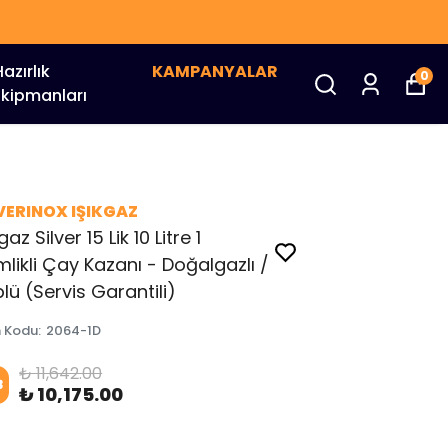
Hazırlık
KAMPANYALAR
0
Ekipmanları
VERINOX IŞIKGAZ
gaz Silver 15 Lik 10 Litre 1
likli Çay Kazanı - Doğalgazlı /
lü (Servis Garantili)
n Kodu
:
2064-1D
₺ 11,642.00
3
₺ 10,175.00