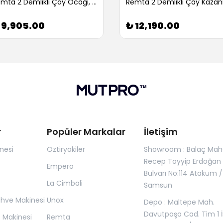
Remta 2 Demlikli Çay Ocağı, Elektrikli (Servis Garantili)
 9,905.00
₺ 12,190.00
r
Popüler Markalar
İletişim
nesi
Öztiryakiler
Showroom : Balaç Maha
Recep Tayyip Erdoğan
Empero
Bulvarı No:114 Atakum /
La Cimbali
Samsun
ahve Makinesi
Unox
Depo : Maltepe Mah.
Davutpaşa Cad. Tim 1 İ
z Makinesi
Remta