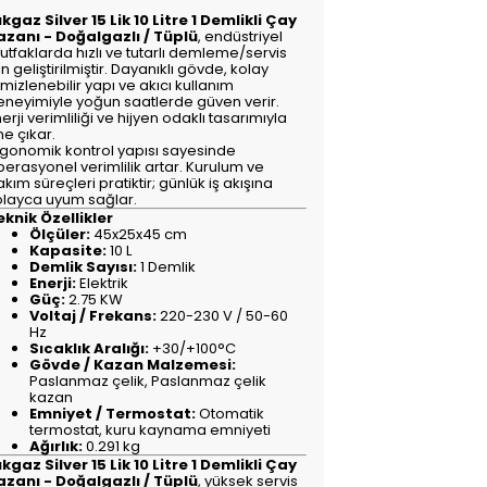
ıkgaz Silver 15 Lik 10 Litre 1 Demlikli Çay
azanı - Doğalgazlı / Tüplü
, endüstriyel
utfaklarda hızlı ve tutarlı demleme/servis
in geliştirilmiştir. Dayanıklı gövde, kolay
mizlenebilir yapı ve akıcı kullanım
eneyimiyle yoğun saatlerde güven verir.
erji verimliliği ve hijyen odaklı tasarımıyla
e çıkar.
rgonomik kontrol yapısı sayesinde
erasyonel verimlilik artar. Kurulum ve
kım süreçleri pratiktir; günlük iş akışına
olayca uyum sağlar.
eknik Özellikler
Ölçüler:
45x25x45 cm
Kapasite:
10 L
Demlik Sayısı:
1 Demlik
Enerji:
Elektrik
Güç:
2.75 KW
Voltaj / Frekans:
220-230 V / 50-60
Hz
Sıcaklık Aralığı:
+30/+100°C
Gövde / Kazan Malzemesi:
Paslanmaz çelik, Paslanmaz çelik
kazan
Emniyet / Termostat:
Otomatik
termostat, kuru kaynama emniyeti
Ağırlık:
0.291 kg
ıkgaz Silver 15 Lik 10 Litre 1 Demlikli Çay
azanı - Doğalgazlı / Tüplü
, yüksek servis