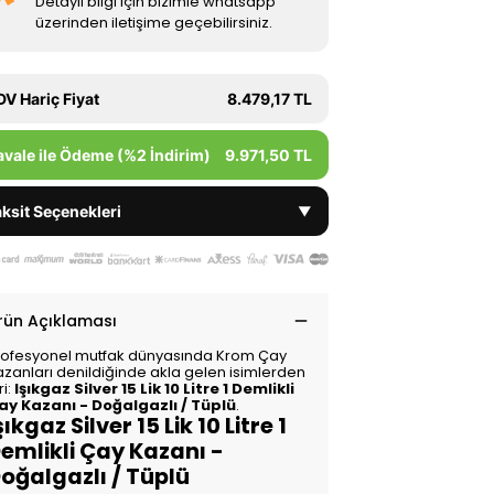
Detaylı bilgi için bizimle whatsapp
üzerinden iletişime geçebilirsiniz.
DV Hariç Fiyat
8.479,17 TL
avale ile Ödeme (%2 İndirim)
9.971,50 TL
ksit Seçenekleri
▼
rün Açıklaması
rofesyonel mutfak dünyasında Krom Çay
azanları denildiğinde akla gelen isimlerden
ri:
Işıkgaz Silver 15 Lik 10 Litre 1 Demlikli
ay Kazanı - Doğalgazlı / Tüplü
.
şıkgaz Silver 15 Lik 10 Litre 1
emlikli Çay Kazanı -
oğalgazlı / Tüplü