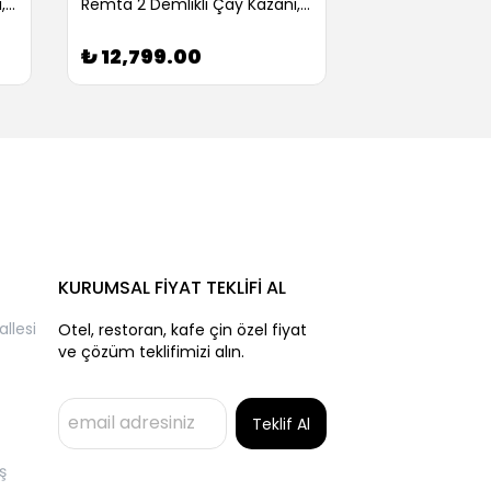
Remta 2 Demlikli Çay Kazanı, Gazlı, 24 L (Servis Garantili)
Remta 2 Demlikli Çay Kazanı, Doğalgazlı, 29 L (Servis Garantili)
₺ 12,799.00
₺ 9,905.0
KURUMSAL FİYAT TEKLİFİ AL
llesi
Otel, restoran, kafe çin özel fiyat
ve çözüm teklifimizi alın.
Teklif Al
ş