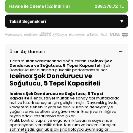
Havale ile Ödeme (%2 İndirim)
288.378,72 TL
Taksit Seçenekleri
▼
Ürün Açıklaması
Ticari mutfak yatırımlarında doğru tercih:
Iceinox Şok
Dondurucu ve Soğutucu, 5 Tepsi Kapasiteli
. Şok
Dondurucular alanında güvenilir performans sunar.
Iceinox Şok Dondurucu ve
Soğutucu, 5 Tepsi Kapasiteli
Iceinox Şok Dondurucu ve Soğutucu, 5 Tepsi
Kapasiteli
, endüstriyel mutfak ve sanayi tipi mutfaklarda
hızlı ve tutarlı sonuçlar için geliştirilmiştir. Dayanıklı gövde,
kolay temizlenebilir yapı ve akıcı kullanım deneyimiyle
yoğun servis saatlerinde güven verir. Enerji verimliliği ve
hijyen odaklı tasarımıyla öne çıkar.
Pratik kontrol yapısı ve ergonomik tasarımı sayesinde
operasyonel verimlilik artar. Kurulum ve bakım süreçleri
zahmetsizdir; günlük iş akışına kolayca uyum sağlar.