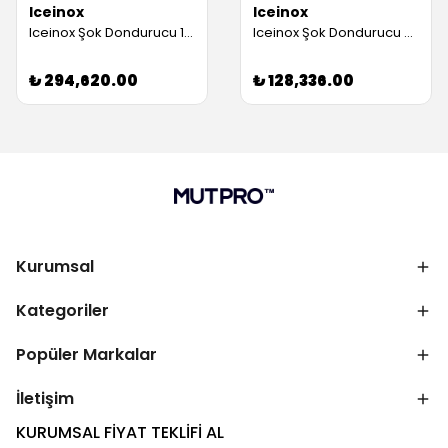
Iceinox
Iceinox
Iceinox Şok Dondurucu 15 Tepsili (Servis Garantili)
Iceinox Şok Dondurucu ve Soğutucu, 7 Tepsi Kapasiteli (Servis Garantili)
₺ 294,620.00
₺ 128,336.00
Kurumsal
Kategoriler
Popüler Markalar
İletişim
KURUMSAL FİYAT TEKLİFİ AL