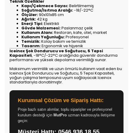
Teknik Özellikler
Kapı/Çekmece Sayısı:
Belirtilmemiş
Soğutma/Isıtma Aralığı:
-18/-22°C
Ölçüler:
90x101x85 cm
Ağırlık:
42 kg
Enerji Tipi:
Elektrikli
Gövde Malzemesi:
Paslanmaz çelik
Kullanım Alanı:
Restoran, kafe, otel, market
Kullanım Yoğunluğu:
Profesyonel
Temizlik:
Kolay bakım ve temizlik
Tasarım:
Ergonomik ve hijyenik
Iceinox Şok Dondurucu ve Soğutucu, 5 Tepsi
Kapasiteli
, -18°C/-22°C aralığında güvenilir dondurma
performansı ve yüksek depolama verimliliği sunar.
Maksimum verimlilik ve uzun ömürlü kullanım vaat eden bu
Iceinox Şok Dondurucu ve Soğutucu, 5 Tepsi Kapasiteli,
yoğun çalışma temposuna uyum sağlayacak Iceinox
standartlarıyla donatılmıştır.
Kurumsal Çözüm ve Sipariş Hattı:
Proje bazlı satın alımlar, toplu siparişler ve profesyonel
kurulum desteği için
MutPro
uzman kadrosuyla iletişime
geçin:
Müşteri Hattı:
0546 936 18 55