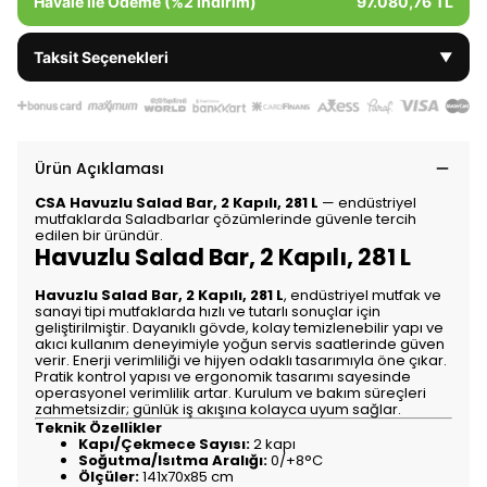
Havale ile Ödeme (%2 İndirim)
97.080,76 TL
Taksit Seçenekleri
▼
Ürün Açıklaması
CSA Havuzlu Salad Bar, 2 Kapılı, 281 L
— endüstriyel
mutfaklarda Saladbarlar çözümlerinde güvenle tercih
edilen bir üründür.
Havuzlu Salad Bar, 2 Kapılı, 281 L
Havuzlu Salad Bar, 2 Kapılı, 281 L
, endüstriyel mutfak ve
sanayi tipi mutfaklarda hızlı ve tutarlı sonuçlar için
geliştirilmiştir. Dayanıklı gövde, kolay temizlenebilir yapı ve
akıcı kullanım deneyimiyle yoğun servis saatlerinde güven
verir. Enerji verimliliği ve hijyen odaklı tasarımıyla öne çıkar.
Pratik kontrol yapısı ve ergonomik tasarımı sayesinde
operasyonel verimlilik artar. Kurulum ve bakım süreçleri
zahmetsizdir; günlük iş akışına kolayca uyum sağlar.
Teknik Özellikler
Kapı/Çekmece Sayısı:
2 kapı
Soğutma/Isıtma Aralığı:
0/+8°C
Ölçüler:
141x70x85 cm