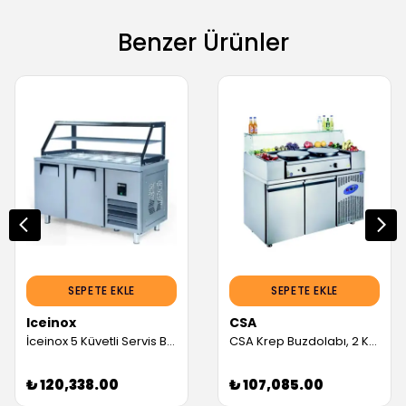
Benzer Ürünler
SEPETE EKLE
SEPETE EKLE
Iceinox
CSA
İceinox 5 Küvetli Servis Buzdolapları Camlı (Servis Garantili)
CSA Krep Buzdolabı, 2 Kapılı, 281 L (Servis Garantili)
₺ 120,338.00
₺ 107,085.00