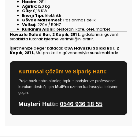
Hacim:
281 L
Ağırlık:
120 kg
Güç:
0,16 KW
Enerji Tipi:
Elektrikli
Gövde Malzemesi:
Paslanmaz çelik
Voltaj:
220V / 50HZ
Kullanım Alanı:
Restoran, kafe, otel, market
Havuzlu Salad Bar, 2 Kapılı, 281 L
, gıdalarınızı güvenli
sıcaklıkta tutarak işletme verimliliğini artırır.
İşletmenize değer katacak
CSA Havuzlu Salad Bar, 2
Kapılı, 281 L
, Mutpro kalite güvencesiyle sunulmaktadır.
Kurumsal Çözüm ve Sipariş Hattı:
Proje bazlı satın alımlar, toplu siparişler ve profesyonel
kurulum desteği için
MutPro
uzman kadrosuyla iletişime
geçin:
Müşteri Hattı:
0546 936 18 55