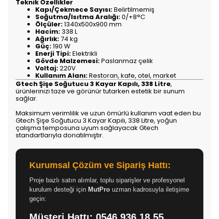
Teknik Özellikler
Kapı/Çekmece Sayısı:
Belirtilmemiş
Soğutma/Isıtma Aralığı:
0/+8°C
Ölçüler:
1340x500x900 mm
Hacim:
338 L
Ağırlık:
74 kg
Güç:
190 W
Enerji Tipi:
Elektrikli
Gövde Malzemesi:
Paslanmaz çelik
Voltaj:
220V
Kullanım Alanı:
Restoran, kafe, otel, market
Gtech Şişe Soğutucu 3 Kayar Kapılı, 338 Litre
,
ürünlerinizi taze ve görünür tutarken estetik bir sunum
sağlar.
Maksimum verimlilik ve uzun ömürlü kullanım vaat eden bu
Gtech Şişe Soğutucu 3 Kayar Kapılı, 338 Litre, yoğun
çalışma temposuna uyum sağlayacak Gtech
standartlarıyla donatılmıştır.
Kurumsal Çözüm ve Sipariş Hattı:
Proje bazlı satın alımlar, toplu siparişler ve profesyonel
kurulum desteği için
MutPro
uzman kadrosuyla iletişime
geçin:
Müşteri Hattı:
0546 936 18 55