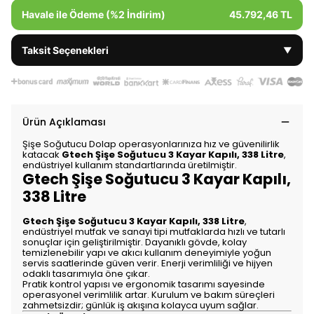
Havale ile Ödeme (%2 İndirim)
45.792,46 TL
Taksit Seçenekleri
▼
Ürün Açıklaması
Şişe Soğutucu Dolap operasyonlarınıza hız ve güvenilirlik
katacak
Gtech Şişe Soğutucu 3 Kayar Kapılı, 338 Litre
,
endüstriyel kullanım standartlarında üretilmiştir.
Gtech Şişe Soğutucu 3 Kayar Kapılı,
338 Litre
Gtech Şişe Soğutucu 3 Kayar Kapılı, 338 Litre
,
endüstriyel mutfak ve sanayi tipi mutfaklarda hızlı ve tutarlı
sonuçlar için geliştirilmiştir. Dayanıklı gövde, kolay
temizlenebilir yapı ve akıcı kullanım deneyimiyle yoğun
servis saatlerinde güven verir. Enerji verimliliği ve hijyen
odaklı tasarımıyla öne çıkar.
Pratik kontrol yapısı ve ergonomik tasarımı sayesinde
operasyonel verimlilik artar. Kurulum ve bakım süreçleri
zahmetsizdir; günlük iş akışına kolayca uyum sağlar.