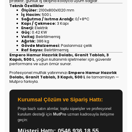
pratiktir; günlük iş akışına kolayca uyum sağlar.
Teknik Özellikler
Ölçüler:
2100x800x1020 mm
İç Hacim:
500 L
Soğutma / Isıtma Aralığı:
0/+8°C
Kapı / Çekmece:
3 Kapı
Enerji:
Elektrik
Güç:
0.42 KW
Voltaj:
Belirtilmemiş
Ağırlık:
386 kg
Gövde Malzemesi:
Paslanmaz çelik
Raf Sayısı:
Belirtilmemiş
Empero Hamur Hazırlık Dolabı, Granit Tablalı, 3
Kapılı, 500 L
, yoğun kullanımlı işletmeler için güvenilir
performans ve uzun ömür sunar.
Profesyonel mutfak yatırımınızı
Empero Hamur Hazırlık
Dolabı, Granit Tablalı, 3 Kapılı, 500 L
ile tamamlayın —
Mutpro farkıyla.
Kurumsal Çözüm ve Sipariş Hattı:
Proje bazlı satın alımlar, toplu siparişler ve profesyonel
kurulum desteği için
MutPro
uzman kadrosuyla iletişime
geçin:
Müşteri Hattı:
0546 936 18 55