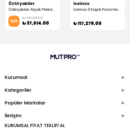
Öztiryakiler
Iceinox
Öztiryakiler Alçak Pleksiglas Kapaklı Pizza Hazırlık Tablası, PZ54 E3 (Servis Garantili)
İceinox 3 Kapılı Pizza Hazırlık Dolabı Yüksek Ayaklı (Servis Garantili)
₺ 45,411.00
%
17
₺ 37,514.00
₺ 117,279.00
Kurumsal
Kategoriler
Popüler Markalar
İletişim
KURUMSAL FİYAT TEKLİFİ AL