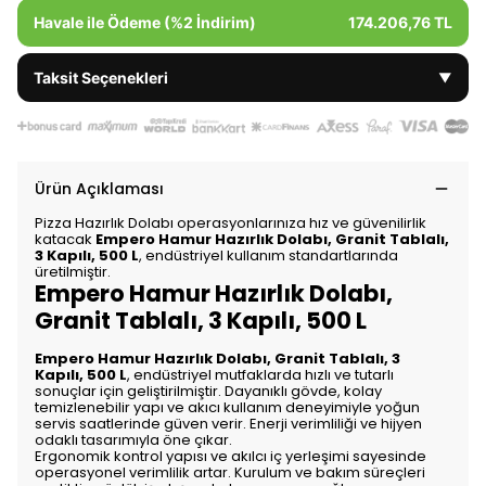
Havale ile Ödeme (%2 İndirim)
174.206,76 TL
Taksit Seçenekleri
▼
Ürün Açıklaması
Pizza Hazırlık Dolabı operasyonlarınıza hız ve güvenilirlik
katacak
Empero Hamur Hazırlık Dolabı, Granit Tablalı,
3 Kapılı, 500 L
, endüstriyel kullanım standartlarında
üretilmiştir.
Empero Hamur Hazırlık Dolabı,
Granit Tablalı, 3 Kapılı, 500 L
Empero Hamur Hazırlık Dolabı, Granit Tablalı, 3
Kapılı, 500 L
, endüstriyel mutfaklarda hızlı ve tutarlı
sonuçlar için geliştirilmiştir. Dayanıklı gövde, kolay
temizlenebilir yapı ve akıcı kullanım deneyimiyle yoğun
servis saatlerinde güven verir. Enerji verimliliği ve hijyen
odaklı tasarımıyla öne çıkar.
Ergonomik kontrol yapısı ve akılcı iç yerleşimi sayesinde
operasyonel verimlilik artar. Kurulum ve bakım süreçleri