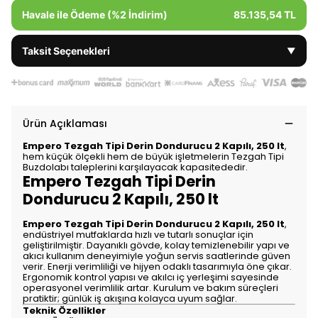
Havale ile Ödeme (%2 İndirim)
85.135,54 TL
Taksit Seçenekleri
▼
Ürün Açıklaması
Empero Tezgah Tipi Derin Dondurucu 2 Kapılı, 250 lt
,
hem küçük ölçekli hem de büyük işletmelerin Tezgah Tipi
Buzdolabı taleplerini karşılayacak kapasitededir.
Empero Tezgah Tipi Derin
Dondurucu 2 Kapılı, 250 lt
Empero Tezgah Tipi Derin Dondurucu 2 Kapılı, 250 lt
,
endüstriyel mutfaklarda hızlı ve tutarlı sonuçlar için
geliştirilmiştir. Dayanıklı gövde, kolay temizlenebilir yapı ve
akıcı kullanım deneyimiyle yoğun servis saatlerinde güven
verir. Enerji verimliliği ve hijyen odaklı tasarımıyla öne çıkar.
Ergonomik kontrol yapısı ve akılcı iç yerleşimi sayesinde
operasyonel verimlilik artar. Kurulum ve bakım süreçleri
pratiktir; günlük iş akışına kolayca uyum sağlar.
Teknik Özellikler