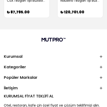
CSA Tezgah Tipi Buzdolabı, 6 Çekmeceli, 400 L (Servis Garantili)
Ndustrio Tezgah Tip Buzdolabı, 6 Çekmeceli, 1 Kapılı (Servis Garantili)
₺ 87,795.00
₺ 120,701.00
Kurumsal
Kategoriler
Popüler Markalar
İletişim
KURUMSAL FİYAT TEKLİFİ AL
Otel, restoran, kafe çin özel fiyat ve çözüm teklifimizi alın.