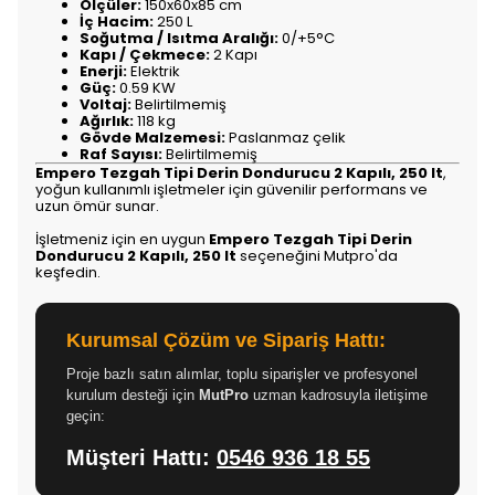
Ölçüler:
150x60x85 cm
İç Hacim:
250 L
Soğutma / Isıtma Aralığı:
0/+5°C
Kapı / Çekmece:
2 Kapı
Enerji:
Elektrik
Güç:
0.59 KW
Voltaj:
Belirtilmemiş
Ağırlık:
118 kg
Gövde Malzemesi:
Paslanmaz çelik
Raf Sayısı:
Belirtilmemiş
Empero Tezgah Tipi Derin Dondurucu 2 Kapılı, 250 lt
,
yoğun kullanımlı işletmeler için güvenilir performans ve
uzun ömür sunar.
İşletmeniz için en uygun
Empero Tezgah Tipi Derin
Dondurucu 2 Kapılı, 250 lt
seçeneğini Mutpro'da
keşfedin.
Kurumsal Çözüm ve Sipariş Hattı:
Proje bazlı satın alımlar, toplu siparişler ve profesyonel
kurulum desteği için
MutPro
uzman kadrosuyla iletişime
geçin:
Müşteri Hattı:
0546 936 18 55