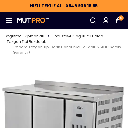
HIZLI TEKLİF AL : 0546 936 18 55
0
Soğutma Ekipmanları
Endüstriyel Soğutucu Dolap
Tezgah Tipi Buzdolabı
Empero Tezgah Tipi Derin Dondurucu 2 Kapılı, 250 lt (Servis
Garantili)