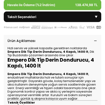
Havale ile Ödeme (%2 İndirim)
138.474,98 TL
Taksit Seçenekleri
▼
Ürün Açıklaması
Hızlı servis ve yüksek kapasite gerektiren noktalarda
Empero Dik Tip Derin Dondurucu, 4 Kapılı, 1400 lt
, Dik
Tip Buzdolabı çözümleri arasında öne çıkar.
Empero Dik Tip Derin Dondurucu, 4
Kapılı, 1400 lt
Empero Dik Tip Derin Dondurucu, 4 Kapılı, 1400 lt
,
endüstriyel mutfaklarda hızlı ve tutarlı sonuçlar için
geliştirilmiştir. Dayanıklı gövde, kolay temizlenebilir yapı ve
akıcı kullanım deneyimiyle yoğun servis saatlerinde güven
verir. Enerji verimliliği ve hijyen odaklı tasarımıyla öne çıkar.
Ergonomik kontrol yapısı ve akılcı iç yerleşimi sayesinde
operasyonel verimlilik artar. Kurulum ve bakım süreçleri
pratiktir; günlük iş akışına kolayca uyum sağlar.
Teknik Özellikler