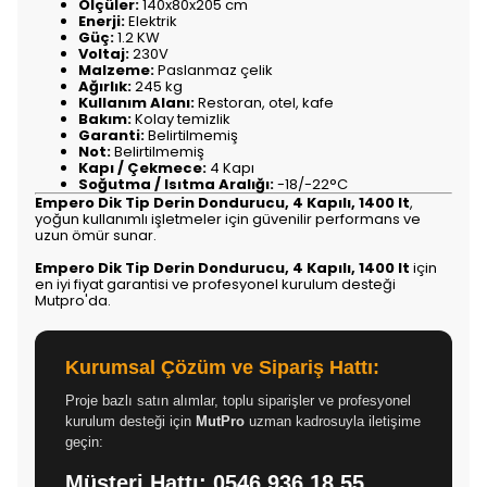
Ölçüler:
140x80x205 cm
Enerji:
Elektrik
Güç:
1.2 KW
Voltaj:
230V
Malzeme:
Paslanmaz çelik
Ağırlık:
245 kg
Kullanım Alanı:
Restoran, otel, kafe
Bakım:
Kolay temizlik
Garanti:
Belirtilmemiş
Not:
Belirtilmemiş
Kapı / Çekmece:
4 Kapı
Soğutma / Isıtma Aralığı:
-18/-22°C
Empero Dik Tip Derin Dondurucu, 4 Kapılı, 1400 lt
,
yoğun kullanımlı işletmeler için güvenilir performans ve
uzun ömür sunar.
Empero Dik Tip Derin Dondurucu, 4 Kapılı, 1400 lt
için
en iyi fiyat garantisi ve profesyonel kurulum desteği
Mutpro'da.
Kurumsal Çözüm ve Sipariş Hattı:
Proje bazlı satın alımlar, toplu siparişler ve profesyonel
kurulum desteği için
MutPro
uzman kadrosuyla iletişime
geçin:
Müşteri Hattı:
0546 936 18 55