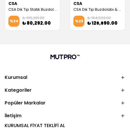
CSA
CSA
CSA Dik Tip Statik Buzdolabı, 700 L, 304 Kalite (CS.DBNK.700.ST) (Servis Garantili)
CSA Dik Tip Buzdolabı & Derin Dondurucu, 2 Kapılı, 1400 L (Servis Garantili)
₺ 105,301.00
₺ 164,533.00
%
24
%
23
₺ 80,292.00
₺ 126,690.00
Kurumsal
Kategoriler
Popüler Markalar
İletişim
KURUMSAL FİYAT TEKLİFİ AL