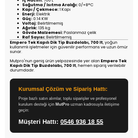
İç Hacim:
700 L
Soğutma / Isıtma Aralığı:
0/+8°C
Kapı / Çekmece:
1 Kapı
Enerji:
Elektrik
Güç:
0.14 KW
Voltaj:
Belirtilmemiş
Ağırlık:
135 kg
Gövde Malzemesi:
Paslanmaz çelik
Raf Sayısı:
Belirtilmemiş
Empero Tek Kapılı Dik Tip Buzdolabı, 700 lt
, yoğun
kullanımlı işletmeler için güvenilir performans ve uzun ömür
sunar.
Mutpro'nun geniş ürün yelpazesinde yer alan
Empero Tek
Kapılı Dik Tip Buzdolabı, 700 lt
, hemen sipariş verilebilir
durumdadır.
Kurumsal Çözüm ve Sipariş Hattı:
Proje bazlı satın alımlar, toplu siparişler ve profesyonel
kurulum desteği için
MutPro
uzman kadrosuyla iletişime
geçin:
Müşteri Hattı:
0546 936 18 55