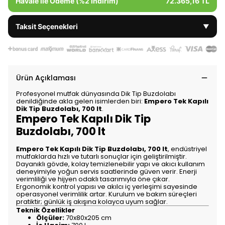
Havale ile Ödeme (%2 İndirim)
72.365,16 TL
Taksit Seçenekleri
▼
Ürün Açıklaması
Profesyonel mutfak dünyasında Dik Tip Buzdolabı
denildiğinde akla gelen isimlerden biri:
Empero Tek Kapılı
Dik Tip Buzdolabı, 700 lt
.
Empero Tek Kapılı Dik Tip
Buzdolabı, 700 lt
Empero Tek Kapılı Dik Tip Buzdolabı, 700 lt
, endüstriyel
mutfaklarda hızlı ve tutarlı sonuçlar için geliştirilmiştir.
Dayanıklı gövde, kolay temizlenebilir yapı ve akıcı kullanım
deneyimiyle yoğun servis saatlerinde güven verir. Enerji
verimliliği ve hijyen odaklı tasarımıyla öne çıkar.
Ergonomik kontrol yapısı ve akılcı iç yerleşimi sayesinde
operasyonel verimlilik artar. Kurulum ve bakım süreçleri
pratiktir; günlük iş akışına kolayca uyum sağlar.
Teknik Özellikler
Ölçüler:
70x80x205 cm