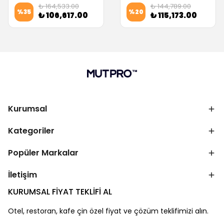
₺ 164,533.00
₺ 144,789.00
%
35
%
20
₺ 106,617.00
₺ 115,173.00
Kurumsal
Kategoriler
Popüler Markalar
İletişim
KURUMSAL FİYAT TEKLİFİ AL
Otel, restoran, kafe çin özel fiyat ve çözüm teklifimizi alın.