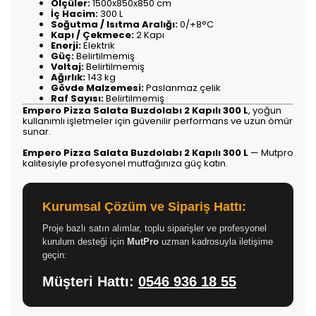
Ölçüler:
1500x850x850 cm
İç Hacim:
300 L
Soğutma / Isıtma Aralığı:
0/+8°C
Kapı / Çekmece:
2 Kapı
Enerji:
Elektrik
Güç:
Belirtilmemiş
Voltaj:
Belirtilmemiş
Ağırlık:
143 kg
Gövde Malzemesi:
Paslanmaz çelik
Raf Sayısı:
Belirtilmemiş
Empero Pizza Salata Buzdolabı 2 Kapılı 300 L
, yoğun
kullanımlı işletmeler için güvenilir performans ve uzun ömür
sunar.
Empero Pizza Salata Buzdolabı 2 Kapılı 300 L
— Mutpro
kalitesiyle profesyonel mutfağınıza güç katın.
Kurumsal Çözüm ve Sipariş Hattı:
Proje bazlı satın alımlar, toplu siparişler ve profesyonel
kurulum desteği için
MutPro
uzman kadrosuyla iletişime
geçin:
Müşteri Hattı:
0546 936 18 55