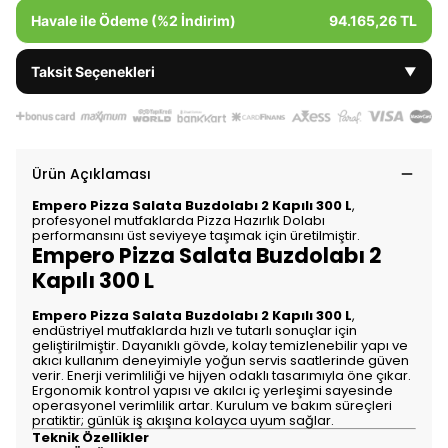
Havale ile Ödeme (%2 İndirim)
94.165,26 TL
Taksit Seçenekleri
▼
Ürün Açıklaması
Empero Pizza Salata Buzdolabı 2 Kapılı 300 L
,
profesyonel mutfaklarda Pizza Hazırlık Dolabı
performansını üst seviyeye taşımak için üretilmiştir.
Empero Pizza Salata Buzdolabı 2
Kapılı 300 L
Empero Pizza Salata Buzdolabı 2 Kapılı 300 L
,
endüstriyel mutfaklarda hızlı ve tutarlı sonuçlar için
geliştirilmiştir. Dayanıklı gövde, kolay temizlenebilir yapı ve
akıcı kullanım deneyimiyle yoğun servis saatlerinde güven
verir. Enerji verimliliği ve hijyen odaklı tasarımıyla öne çıkar.
Ergonomik kontrol yapısı ve akılcı iç yerleşimi sayesinde
operasyonel verimlilik artar. Kurulum ve bakım süreçleri
pratiktir; günlük iş akışına kolayca uyum sağlar.
Teknik Özellikler