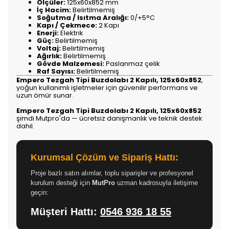
Ölçüler:
125x60x852 mm
İç Hacim:
Belirtilmemiş
Soğutma / Isıtma Aralığı:
0/+5°C
Kapı / Çekmece:
2 Kapı
Enerji:
Elektrik
Güç:
Belirtilmemiş
Voltaj:
Belirtilmemiş
Ağırlık:
Belirtilmemiş
Gövde Malzemesi:
Paslanmaz çelik
Raf Sayısı:
Belirtilmemiş
Empero Tezgah Tipi Buzdolabı 2 Kapılı, 125x60x852
,
yoğun kullanımlı işletmeler için güvenilir performans ve
uzun ömür sunar.
Empero Tezgah Tipi Buzdolabı 2 Kapılı, 125x60x852
şimdi Mutpro'da — ücretsiz danışmanlık ve teknik destek
dahil.
Kurumsal Çözüm ve Sipariş Hattı:
Proje bazlı satın alımlar, toplu siparişler ve profesyonel
kurulum desteği için
MutPro
uzman kadrosuyla iletişime
geçin:
Müşteri Hattı:
0546 936 18 55