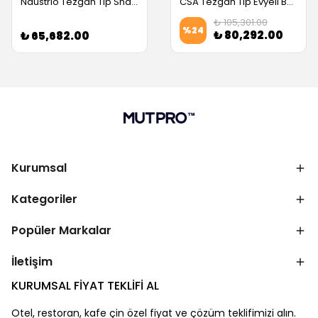
Ndustrio Tezgah Tip Snack Buzdolabı, Üst Tablasız, 3 Kapılı (Servis Garantili)
CSA Tezgah Tip Evyeli Buzdolabı, 2 Kapılı (141x70x85 cm) (Servis Garantili)
₺ 105,301.00
%
24
₺ 80,292.00
₺ 65,682.00
Kurumsal
Kategoriler
Popüler Markalar
İletişim
KURUMSAL FİYAT TEKLİFİ AL
Otel, restoran, kafe çin özel fiyat ve çözüm teklifimizi alın.