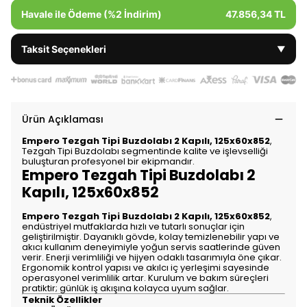
Havale ile Ödeme (%2 İndirim)
47.856,34 TL
Taksit Seçenekleri
▼
Ürün Açıklaması
Empero Tezgah Tipi Buzdolabı 2 Kapılı, 125x60x852
,
Tezgah Tipi Buzdolabı segmentinde kalite ve işlevselliği
buluşturan profesyonel bir ekipmandır.
Empero Tezgah Tipi Buzdolabı 2
Kapılı, 125x60x852
Empero Tezgah Tipi Buzdolabı 2 Kapılı, 125x60x852
,
endüstriyel mutfaklarda hızlı ve tutarlı sonuçlar için
geliştirilmiştir. Dayanıklı gövde, kolay temizlenebilir yapı ve
akıcı kullanım deneyimiyle yoğun servis saatlerinde güven
verir. Enerji verimliliği ve hijyen odaklı tasarımıyla öne çıkar.
Ergonomik kontrol yapısı ve akılcı iç yerleşimi sayesinde
operasyonel verimlilik artar. Kurulum ve bakım süreçleri
pratiktir; günlük iş akışına kolayca uyum sağlar.
Teknik Özellikler