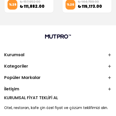
₺ 157,952.00
₺ 144,789.00
%
29
%
20
₺ 111,882.00
₺ 115,173.00
Kurumsal
Kategoriler
Popüler Markalar
İletişim
KURUMSAL FİYAT TEKLİFİ AL
Otel, restoran, kafe çin özel fiyat ve çözüm teklifimizi alın.