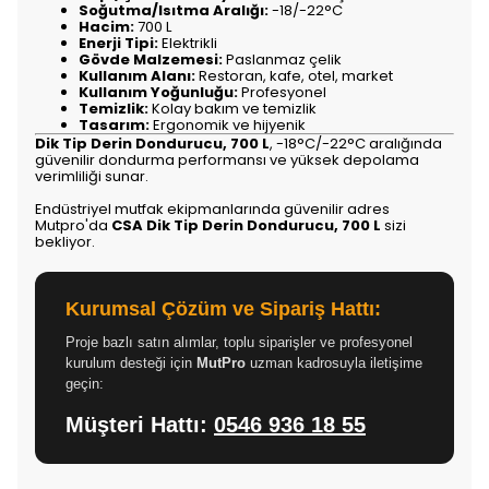
Soğutma/Isıtma Aralığı:
-18/-22°C
Hacim:
700 L
Enerji Tipi:
Elektrikli
Gövde Malzemesi:
Paslanmaz çelik
Kullanım Alanı:
Restoran, kafe, otel, market
Kullanım Yoğunluğu:
Profesyonel
Temizlik:
Kolay bakım ve temizlik
Tasarım:
Ergonomik ve hijyenik
Dik Tip Derin Dondurucu, 700 L
, -18°C/-22°C aralığında
güvenilir dondurma performansı ve yüksek depolama
verimliliği sunar.
Endüstriyel mutfak ekipmanlarında güvenilir adres
Mutpro'da
CSA Dik Tip Derin Dondurucu, 700 L
sizi
bekliyor.
Kurumsal Çözüm ve Sipariş Hattı:
Proje bazlı satın alımlar, toplu siparişler ve profesyonel
kurulum desteği için
MutPro
uzman kadrosuyla iletişime
geçin:
Müşteri Hattı:
0546 936 18 55