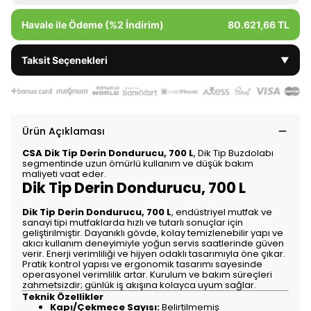
Havale ile Ödeme (%2 İndirim)
80.621,66 TL
Taksit Seçenekleri
▼
Ürün Açıklaması
CSA Dik Tip Derin Dondurucu, 700 L
, Dik Tip Buzdolabı
segmentinde uzun ömürlü kullanım ve düşük bakım
maliyeti vaat eder.
Dik Tip Derin Dondurucu, 700 L
Dik Tip Derin Dondurucu, 700 L
, endüstriyel mutfak ve
sanayi tipi mutfaklarda hızlı ve tutarlı sonuçlar için
geliştirilmiştir. Dayanıklı gövde, kolay temizlenebilir yapı ve
akıcı kullanım deneyimiyle yoğun servis saatlerinde güven
verir. Enerji verimliliği ve hijyen odaklı tasarımıyla öne çıkar.
Pratik kontrol yapısı ve ergonomik tasarımı sayesinde
operasyonel verimlilik artar. Kurulum ve bakım süreçleri
zahmetsizdir; günlük iş akışına kolayca uyum sağlar.
Teknik Özellikler
Kapı/Çekmece Sayısı:
Belirtilmemiş