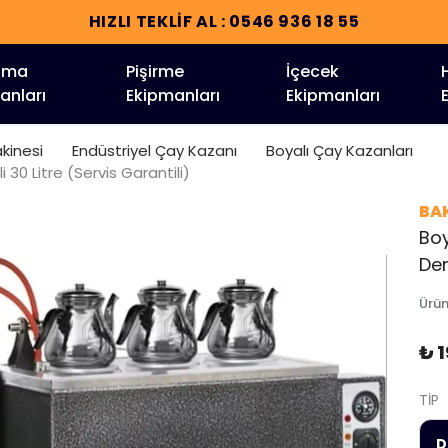
HIZLI TEKLİF AL : 0546 936 18 55
tma
Pişirme
İçecek
anları
Ekipmanları
Ekipmanları
kinesi
Endüstriyel Çay Kazanı
Boyalı Çay Kazanları
30 Litre (Servis Garantili)
BAK
Boy
Dem
Ürü
₺ 
TİP
D