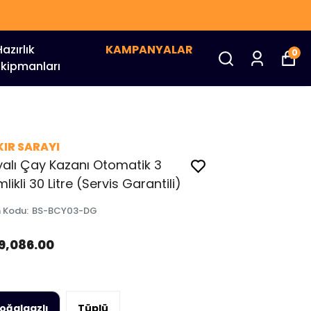
Hazırlık
KAMPANYALAR
0
Ekipmanları
IR SARAYI
alı Çay Kazanı Otomatik 3
likli 30 Litre (Servis Garantili)
n Kodu
:
BS-BCY03-DG
19,086.00
oğalgazlı
Tüplü