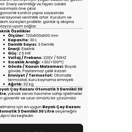
rir. Enerji verimliliği ve hijyen odaklı
sarımıyla öne çıkar.
rgonomik kontrol yapısı sayesinde
erasyonel verimlilik artar. Kurulum ve
kım süreçleri pratiktir; günlük iş akışına
olayca uyum sağlar.
eknik Özellikler
Ölçüler:
720x500x600 mm
Kapasite:
30 L
Demlik Sayısı:
3 Demlik
Enerji:
Elektrik
Güç:
2.5 kW
Voltaj / Frekans:
220V / 50HZ
Sıcaklık Aralığı:
+30/+100°C
Gövde / Kazan Malzemesi:
Boyalı
gövde, Paslanmaz çelik kazan
Emniyet / Termostat:
Otomatik
termostat, kuru kaynama emniyeti
Ağırlık:
32 kg
oyalı Çay Kazanı Otomatik 3 Demlikli 30
itre
, yüksek servis hacmine sahip işletmeler
in güvenilir ve uzun ömürlü bir çözümdür.
şletmeniz için en uygun
Boyalı Çay Kazanı
tomatik 3 Demlikli 30 Litre
seçeneğini
utpro'da keşfedin.