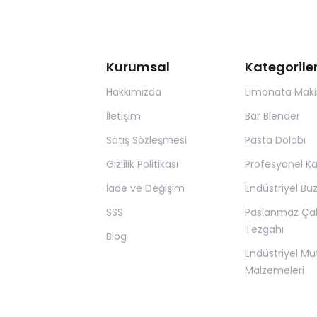
Kurumsal
Kategorile
Hakkımızda
Limonata Maki
İletişim
Bar Blender
Satış Sözleşmesi
Pasta Dolabı
Gizlilik Politikası
Profesyonel K
İade ve Değişim
Endüstriyel Bu
SSS
Paslanmaz Ça
Tezgahı
Blog
Endüstriyel Mu
Malzemeleri