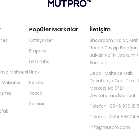
r
Popüler Markalar
İletişim
nesi
Öztiryakiler
Showroom : Balaç Maha
Recep Tayyip Erdoğan
Empero
Bulvarı No:114 Atakum /
La Cimbali
Samsun
ahve Makinesi
Unox
Depo : Maltepe Mah.
Davutpaşa Cad. Tim 1 İ
z Makinesi
Remta
Merkezi. No:6/24
lışma
Vosco
Zeytinburnu/İstanbul
Samixir
Telefon : 0546 936 18 
tfak
Telefon: 0534 893 24 
info@mutpro.com