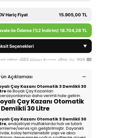
DV Hariç Fiyat
15.905,00 TL
avale ile Ödeme (%2 İndirim)
18.704,28 TL
ksit Seçenekleri
▼
rün Açıklaması
oyalı Çay Kazanı Otomatik 3 Demlikli 30
itre
ile Boyalı Çay Kazanları
erasyonlarınızı daha verimli hale getirin.
oyalı Çay Kazanı Otomatik
 Demlikli 30 Litre
oyalı Çay Kazanı Otomatik 3 Demlikli 30
itre
, endüstriyel mutfaklarda hızlı ve tutarlı
mleme/servis için geliştirilmiştir. Dayanıklı
vde, kolay temizlenebilir yapı ve akıcı
ullanım deneyimiyle yoğun saatlerde güven