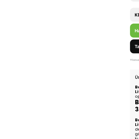
K
H
Ta
Ü
B
L
op
B
3
B
L
de
gö
k