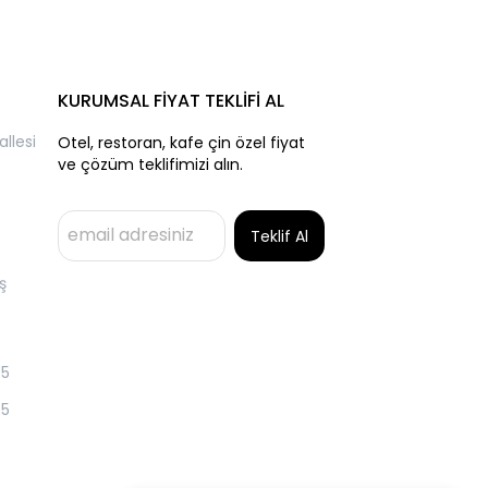
KURUMSAL FİYAT TEKLİFİ AL
llesi
Otel, restoran, kafe çin özel fiyat
ve çözüm teklifimizi alın.
Teklif Al
ş
55
55