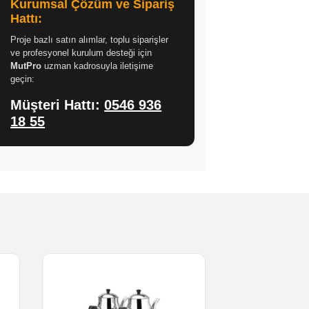
Kurumsal Çözüm ve Sipariş
Hattı:
Proje bazlı satın alımlar, toplu siparişler
ve profesyonel kurulum desteği için
MutPro
uzman kadrosuyla iletişime
geçin:
Müşteri Hattı:
0546 936
18 55