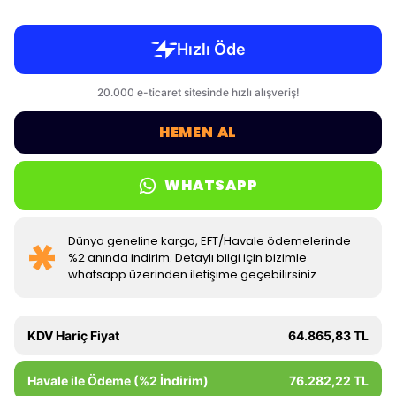
HEMEN AL
WHATSAPP
Dünya geneline kargo, EFT/Havale ödemelerinde
%2 anında indirim. Detaylı bilgi için bizimle
whatsapp üzerinden iletişime geçebilirsiniz.
KDV Hariç Fiyat
64.865,83 TL
Havale ile Ödeme (%2 İndirim)
76.282,22 TL