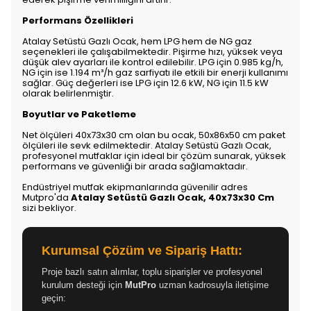
Performans Özellikleri
Atalay Setüstü Gazlı Ocak, hem LPG hem de NG gaz
seçenekleri ile çalışabilmektedir. Pişirme hızı, yüksek veya
düşük alev ayarları ile kontrol edilebilir. LPG için 0.985 kg/h,
NG için ise 1.194 m³/h gaz sarfiyatı ile etkili bir enerji kullanımı
sağlar. Güç değerleri ise LPG için 12.6 kW, NG için 11.5 kW
olarak belirlenmiştir.
Boyutlar ve Paketleme
Net ölçüleri 40x73x30 cm olan bu ocak, 50x86x50 cm paket
ölçüleri ile sevk edilmektedir. Atalay Setüstü Gazlı Ocak,
profesyonel mutfaklar için ideal bir çözüm sunarak, yüksek
performans ve güvenliği bir arada sağlamaktadır.
Endüstriyel mutfak ekipmanlarında güvenilir adres
Mutpro'da
Atalay Setüstü Gazlı Ocak, 40x73x30 Cm
sizi bekliyor.
Kurumsal Çözüm ve Sipariş Hattı:
Proje bazlı satın alımlar, toplu siparişler ve profesyonel
kurulum desteği için
MutPro
uzman kadrosuyla iletişime
geçin: