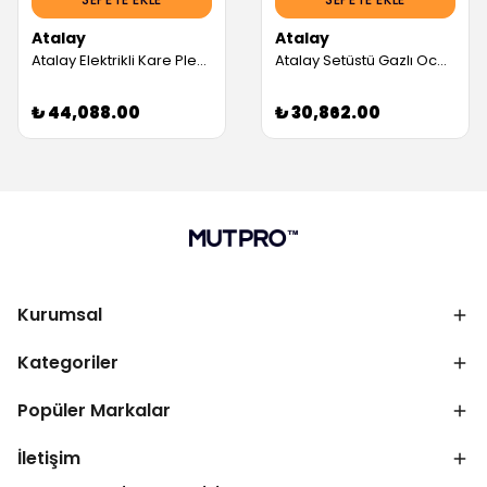
Atalay
Atalay
Atalay Elektrikli Kare Pleyt Ocak 5,2 Kw (Servis Garantili)
Atalay Setüstü Gazlı Ocak, 40x70 cm (Servis Garantili)
₺ 44,088.00
₺ 30,862.00
Kurumsal
Kategoriler
Popüler Markalar
İletişim