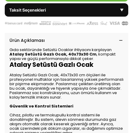
Taksit Seçenekleri
▼
Ürün Açıklaması
Gıda sektöründe Setüstü Ocaklar ihtiyacını karşılayan
Atalay Setüstü Gazlı Ocak, 40x73x30 Cm
, kompakt
yapısı ve güçlü performansıyla dikkat çeker.
Atalay Setüstü Gazlı Ocak
Atalay Setüstü Gazlı Ocak, 40x73x30 cm ölçüleri ile
profesyonel mutfaklar için tasarlanmış yüksek performanslı
bir pişirme ekipmanıdır. Paslanmaz çelikten üretilmiş olan
bu ocak, dayanıklılığı ve hijyenik yapısıyla öne çıkmaktadır.
Paslanmaz sac konstrüksiyonu, uzun ömürlü kullanım ve
kolay temizlik imkanı sunar.
Güvenlik ve Kontrol Sistemleri
Cihaz, pilotlu ve termokupullu kontrol sistemi ile
donatılmıştır. Bu sistem, alevin sönmesi durumunda gaz
akışını otomatik olarak keserek güvenliği artırır. Ayrıca,
ocak üzerindeki pik döküm ızgaralar, ısı dağılımını optimize
ederek pişirme verimliliğini artırır.