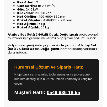
Bek Adedi:
2
Gaz Sarfiyatı:
2,4 m³/h
Güç:
2×12 kW
Kilokalori:
20.636 kcal
Net Ölçüler:
400×900×850 mm
Paket Ölçüleri:
470×1000×1210 mm
Net Ağırlık:
36 kg
Paket Ağırlık:
50 kg
Atalay Set Üstü 2 Gözlü Ocak, Doğalgazlı
profesyonel
mutfaklar için güvenli ve verimli bir pişirme çözümü sunar.
Mutpro'nun geniş ürün yelpazesinde yer alan
Atalay Set
Üstü 2 Gözlü Ocak, Doğalgazlı
, hemen sipariş verilebilir
durumdadır.
Kurumsal Çözüm ve Sipariş Hattı:
Proje bazlı satın alımlar, toplu siparişler ve profesyonel
kurulum desteği için
MutPro
uzman kadrosuyla iletişime
geçin:
Müşteri Hattı:
0546 936 18 55