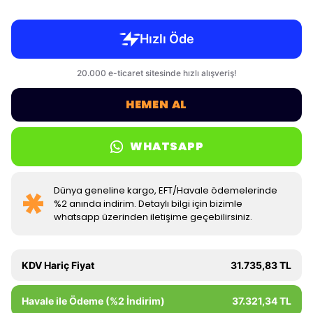
HEMEN AL
WHATSAPP
Dünya geneline kargo, EFT/Havale ödemelerinde
%2 anında indirim. Detaylı bilgi için bizimle
whatsapp üzerinden iletişime geçebilirsiniz.
KDV Hariç Fiyat
31.735,83 TL
Havale ile Ödeme (%2 İndirim)
37.321,34 TL