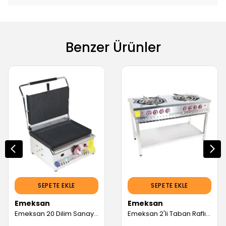
Benzer Ürünler
SEPETE EKLE
SEPETE EKLE
Emeksan
Emeksan
Emeksan 20 Dilim Sanayi Tipi Tost Makinesi Gazlı/Tüplü Ce Belgeli (Servis Garantili)
Emeksan 2'li Taban Raflı Börek Ocağı Su Böreği Ocağı (140*70*85) cm (Servis Garantili)