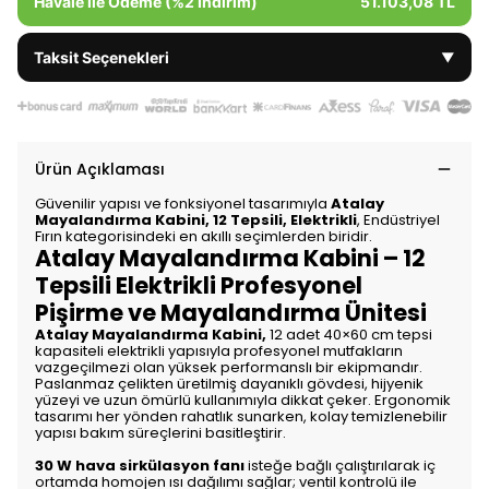
Havale ile Ödeme (%2 İndirim)
51.103,08 TL
Taksit Seçenekleri
▼
Ürün Açıklaması
Güvenilir yapısı ve fonksiyonel tasarımıyla
Atalay
Mayalandırma Kabini, 12 Tepsili, Elektrikli
, Endüstriyel
Fırın kategorisindeki en akıllı seçimlerden biridir.
Atalay Mayalandırma Kabini – 12
Tepsili Elektrikli Profesyonel
Pişirme ve Mayalandırma Ünitesi
Atalay Mayalandırma Kabini,
12 adet 40×60 cm tepsi
kapasiteli elektrikli yapısıyla profesyonel mutfakların
vazgeçilmezi olan yüksek performanslı bir ekipmandır.
Paslanmaz çelikten üretilmiş dayanıklı gövdesi, hijyenik
yüzeyi ve uzun ömürlü kullanımıyla dikkat çeker. Ergonomik
tasarımı her yönden rahatlık sunarken, kolay temizlenebilir
yapısı bakım süreçlerini basitleştirir.
30 W hava sirkülasyon fanı
isteğe bağlı çalıştırılarak iç
ortamda homojen ısı dağılımı sağlar; ventil kontrolü ile