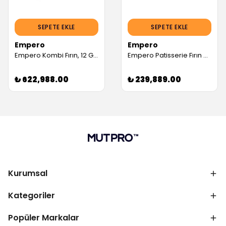
SEPETE EKLE
SEPETE EKLE
Empero
Empero
Empero Kombi Fırın, 12 GN 1/1, Elektrikli (Servis Garantili)
Empero Patisserie Fırın 8 Tepsili Gazlı Ce Belgeli (Servis Garantili)
₺ 622,988.00
₺ 239,889.00
Kurumsal
Kategoriler
Popüler Markalar