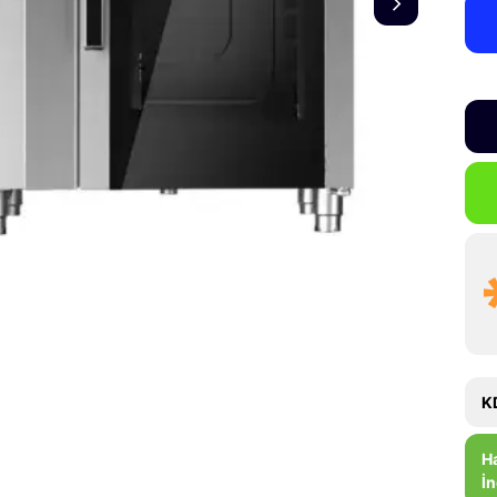
K
H
İn