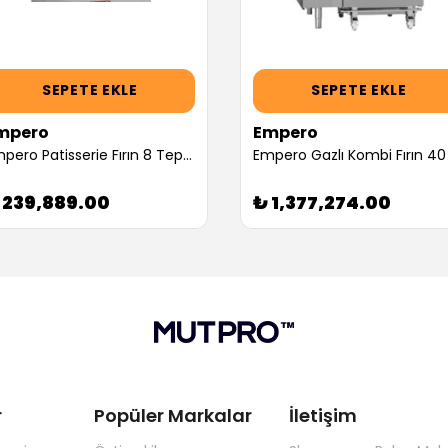
SEPETE EKLE
SEPETE EKLE
mpero
Empero
Empero Patisserie Fırın 8 Tepsili Gazlı Ce Belgeli (Servis Garantili)
 239,889.00
₺ 1,377,274.00
r
Popüler Markalar
İletişim