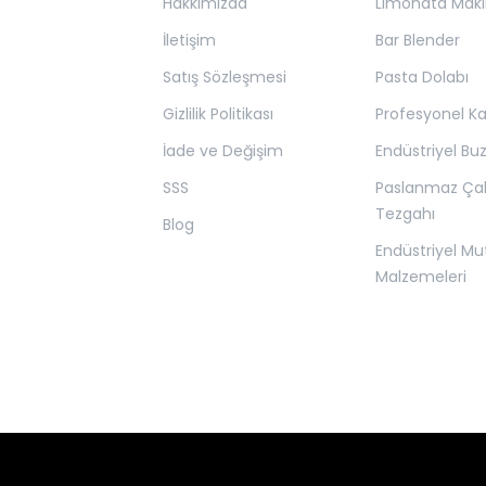
Hakkımızda
Limonata Maki
İletişim
Bar Blender
Satış Sözleşmesi
Pasta Dolabı
Gizlilik Politikası
Profesyonel K
İade ve Değişim
Endüstriyel Bu
SSS
Paslanmaz Ça
Tezgahı
Blog
Endüstriyel Mu
Malzemeleri