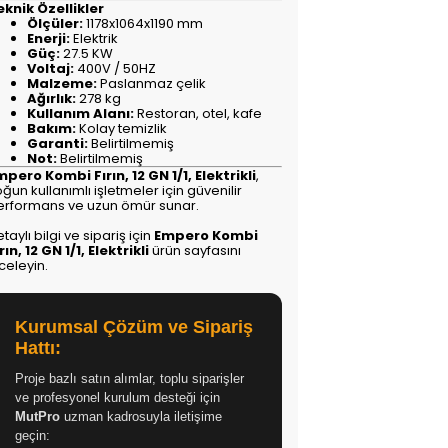
eknik Özellikler
Ölçüler:
1178x1064x1190 mm
Enerji:
Elektrik
Güç:
27.5 KW
Voltaj:
400V / 50HZ
Malzeme:
Paslanmaz çelik
Ağırlık:
278 kg
Kullanım Alanı:
Restoran, otel, kafe
Bakım:
Kolay temizlik
Garanti:
Belirtilmemiş
Not:
Belirtilmemiş
mpero Kombi Fırın, 12 GN 1/1, Elektrikli
,
ğun kullanımlı işletmeler için güvenilir
erformans ve uzun ömür sunar.
taylı bilgi ve sipariş için
Empero Kombi
rın, 12 GN 1/1, Elektrikli
ürün sayfasını
celeyin.
Kurumsal Çözüm ve Sipariş
Hattı:
Proje bazlı satın alımlar, toplu siparişler
ve profesyonel kurulum desteği için
MutPro
uzman kadrosuyla iletişime
geçin: