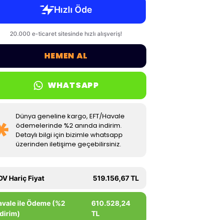
HEMEN AL
WHATSAPP
Dünya geneline kargo, EFT/Havale
ödemelerinde %2 anında indirim.
Detaylı bilgi için bizimle whatsapp
üzerinden iletişime geçebilirsiniz.
DV Hariç Fiyat
519.156,67 TL
avale ile Ödeme (%2
610.528,24
dirim)
TL