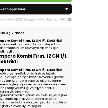
ksit Seçenekleri
▼
rün Açıklaması
mpero Kombi Fırın, 12 GN 1/1, Elektrikli
,
rofesyonel mutfaklarda Endüstriyel Fırın
erformansını üst seviyeye taşımak için
etilmiştir.
mpero Kombi Fırın, 12 GN 1/1,
lektrikli
mpero Kombi Fırın, 12 GN 1/1, Elektrikli
,
düstriyel mutfaklarda hızlı ve tutarlı
nuçlar için geliştirilmiştir. Dayanıklı gövde,
lay temizlenebilir yapı ve akıcı kullanım
eneyimiyle yoğun servis saatlerinde güven
rir. Enerji verimliliği ve hijyen odaklı
sarımıyla öne çıkar.
gonomik kontrol yapısı ve akılcı iç yerleşimi
ayesinde operasyonel verimlilik artar.
rulum ve bakım süreçleri pratiktir; günlük iş
kışına kolayca uyum sağlar.