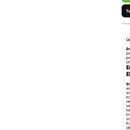
Ta
Ü
E
p
p
ür
E
E
E
en
so
ko
d
ve
ta
Er
s
Ku
a