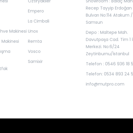
nesi
Öztiryakiler
Showroom : Balaç Maha
Recep Tayyip Erdoğan
Empero
Bulvarı No:114 Atakum /
La Cimbali
Samsun
ahve Makinesi
Unox
Depo : Maltepe Mah.
Davutpaşa Cad. Tim 1 İ
z Makinesi
Remta
Merkezi. No:6/24
lışma
Vosco
Zeytinburnu/İstanbul
Samixir
Telefon : 0546 936 18 
tfak
Telefon: 0534 893 24 
info@mutpro.com