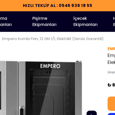
HIZLI TEKLİF AL : 0546 936 18 55
tma
Pişirme
İçecek
anları
Ekipmanları
Ekipmanları
Empero Kombi Fırın, 12 GN 1/1, Elektrikli (Servis Garantili)
EM
Emp
Ele
Ürü
₺ 