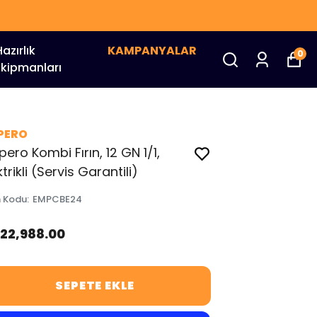
Hazırlık
KAMPANYALAR
0
Ekipmanları
PERO
ero Kombi Fırın, 12 GN 1/1,
ktrikli (Servis Garantili)
n Kodu
:
EMPCBE24
622,988.00
SEPETE EKLE