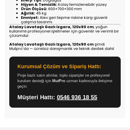
Enerji Tipi:
Doğalgaz
Hijyen & Temizlik:
Kolay temizlenebilir yüzey
Ürün Ölçüsü:
600×700×300 mm
Ağırlık:
45 kg
Emniyet:
Alev geri tepme riskine karşı güvenli
çalışma tasarımı
Atalay Lavataşlı Gazlı Izgara, 120x90 cm
, yoğun
kullanımlı profesyonel işletmeler için güvenilir ve verimli bir
çözümdür.
Atalay Lavataşlı Gazlı Izgara, 120x90 cm
şimdi
Mutpro'da — ücretsiz danışmanlık ve teknik destek dahil.
Kurumsal Çözüm ve Sipariş Hattı:
Proje bazlı satın alımlar, toplu siparişler ve profesyonel
kurulum desteği için
MutPro
uzman kadrosuyla iletişime
geçin:
Müşteri Hattı:
0546 936 18 55