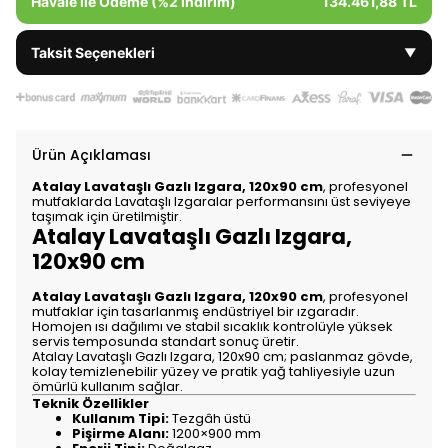
Havale ile Ödeme (%2 İndirim)
134.461,88 TL
Taksit Seçenekleri
▼
Ürün Açıklaması
Atalay Lavataşlı Gazlı Izgara, 120x90 cm
, profesyonel
mutfaklarda Lavataşlı Izgaralar performansını üst seviyeye
taşımak için üretilmiştir.
Atalay Lavataşlı Gazlı Izgara,
120x90 cm
Atalay Lavataşlı Gazlı Izgara, 120x90 cm
, profesyonel
mutfaklar için tasarlanmış endüstriyel bir ızgaradır.
Homojen ısı dağılımı ve stabil sıcaklık kontrolüyle yüksek
servis temposunda standart sonuç üretir.
Atalay Lavataşlı Gazlı Izgara, 120x90 cm; paslanmaz gövde,
kolay temizlenebilir yüzey ve pratik yağ tahliyesiyle uzun
ömürlü kullanım sağlar.
Teknik Özellikler
Kullanım Tipi:
Tezgâh üstü
Pişirme Alanı:
1200×900 mm