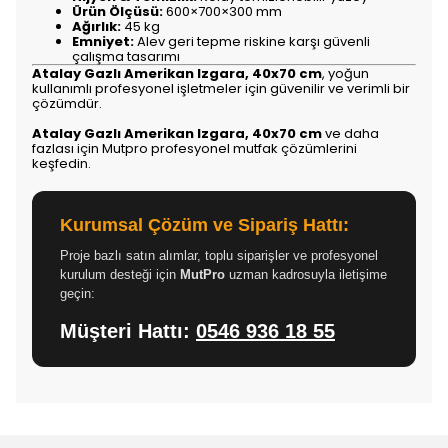
Ürün Ölçüsü:
600×700×300 mm
Ağırlık:
45 kg
Emniyet:
Alev geri tepme riskine karşı güvenli
çalışma tasarımı
Atalay Gazlı Amerikan Izgara, 40x70 cm
, yoğun
kullanımlı profesyonel işletmeler için güvenilir ve verimli bir
çözümdür.
Atalay Gazlı Amerikan Izgara, 40x70 cm
ve daha
fazlası için Mutpro profesyonel mutfak çözümlerini
keşfedin.
Kurumsal Çözüm ve Sipariş Hattı:
Proje bazlı satın alımlar, toplu siparişler ve profesyonel
kurulum desteği için
MutPro
uzman kadrosuyla iletişime
geçin:
Müşteri Hattı:
0546 936 18 55