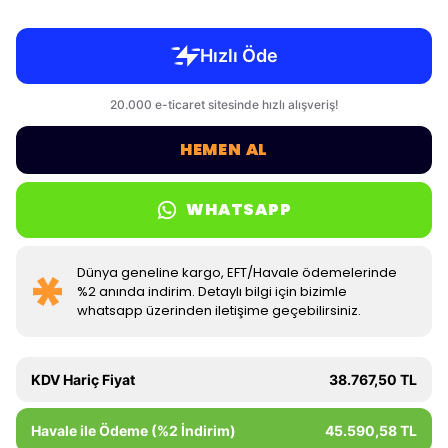
HEMEN AL
WHATSAPP
Dünya geneline kargo, EFT/Havale ödemelerinde
%2 anında indirim. Detaylı bilgi için bizimle
whatsapp üzerinden iletişime geçebilirsiniz.
KDV Hariç Fiyat
38.767,50 TL
Havale ile Ödeme (%2 İndirim)
45.590,58 TL