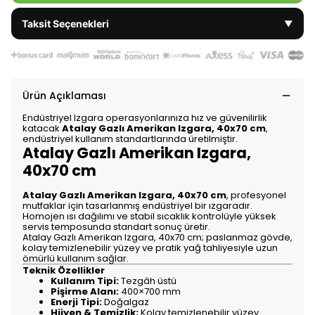
Taksit Seçenekleri
▼
Ürün Açıklaması
Endüstriyel Izgara operasyonlarınıza hız ve güvenilirlik
katacak
Atalay Gazlı Amerikan Izgara, 40x70 cm
,
endüstriyel kullanım standartlarında üretilmiştir.
Atalay Gazlı Amerikan Izgara,
40x70 cm
Atalay Gazlı Amerikan Izgara, 40x70 cm
, profesyonel
mutfaklar için tasarlanmış endüstriyel bir ızgaradır.
Homojen ısı dağılımı ve stabil sıcaklık kontrolüyle yüksek
servis temposunda standart sonuç üretir.
Atalay Gazlı Amerikan Izgara, 40x70 cm; paslanmaz gövde,
kolay temizlenebilir yüzey ve pratik yağ tahliyesiyle uzun
ömürlü kullanım sağlar.
Teknik Özellikler
Kullanım Tipi:
Tezgâh üstü
Pişirme Alanı:
400×700 mm
Enerji Tipi:
Doğalgaz
Hijyen & Temizlik:
Kolay temizlenebilir yüzey