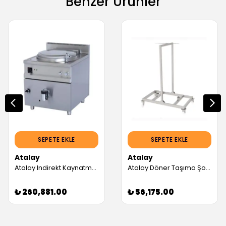
Benzer Ürünler
SEPETE EKLE
SEPETE EKLE
Atalay
Atalay
Atalay Indirekt Kaynatma Tenceresi, 150 L, Elektrikli (Servis Garantili)
Atalay Döner Taşıma Şoklama Ve Depolama Arabası, 620 Cm (Servis Garantili)
₺ 260,881.00
₺ 56,175.00