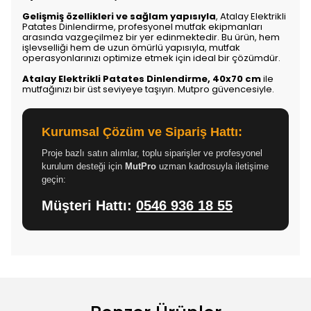
Gelişmiş özellikleri ve sağlam yapısıyla
, Atalay Elektrikli
Patates Dinlendirme, profesyonel mutfak ekipmanları
arasında vazgeçilmez bir yer edinmektedir. Bu ürün, hem
işlevselliği hem de uzun ömürlü yapısıyla, mutfak
operasyonlarınızı optimize etmek için ideal bir çözümdür.
Atalay Elektrikli Patates Dinlendirme, 40x70 cm
ile
mutfağınızı bir üst seviyeye taşıyın. Mutpro güvencesiyle.
Kurumsal Çözüm ve Sipariş Hattı:
Proje bazlı satın alımlar, toplu siparişler ve profesyonel
kurulum desteği için
MutPro
uzman kadrosuyla iletişime
geçin:
Müşteri Hattı:
0546 936 18 55