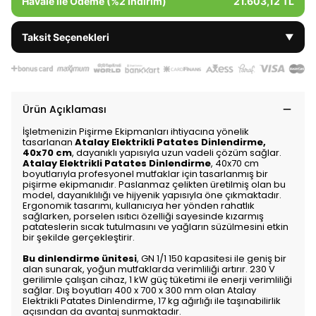
Havale ile Ödeme (%2 İndirim)
21.603,12 TL
Taksit Seçenekleri
▼
Ürün Açıklaması
İşletmenizin Pişirme Ekipmanları ihtiyacına yönelik
tasarlanan
Atalay Elektrikli Patates Dinlendirme,
40x70 cm
, dayanıklı yapısıyla uzun vadeli çözüm sağlar.
Atalay Elektrikli Patates Dinlendirme
, 40x70 cm
boyutlarıyla profesyonel mutfaklar için tasarlanmış bir
pişirme ekipmanıdır. Paslanmaz çelikten üretilmiş olan bu
model, dayanıklılığı ve hijyenik yapısıyla öne çıkmaktadır.
Ergonomik tasarımı, kullanıcıya her yönden rahatlık
sağlarken, porselen ısıtıcı özelliği sayesinde kızarmış
patateslerin sıcak tutulmasını ve yağların süzülmesini etkin
bir şekilde gerçekleştirir.
Bu dinlendirme ünitesi
, GN 1/1 150 kapasitesi ile geniş bir
alan sunarak, yoğun mutfaklarda verimliliği artırır. 230 V
gerilimle çalışan cihaz, 1 kW güç tüketimi ile enerji verimliliği
sağlar. Dış boyutları 400 x 700 x 300 mm olan Atalay
Elektrikli Patates Dinlendirme, 17 kg ağırlığı ile taşınabilirlik
açısından da avantaj sunmaktadır.