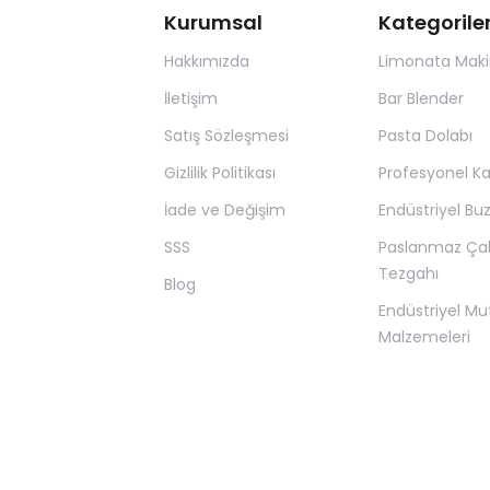
Kurumsal
Kategorile
Hakkımızda
Limonata Maki
İletişim
Bar Blender
Satış Sözleşmesi
Pasta Dolabı
Gizlilik Politikası
Profesyonel K
İade ve Değişim
Endüstriyel Bu
SSS
Paslanmaz Ça
Tezgahı
Blog
Endüstriyel Mu
Malzemeleri