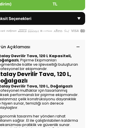
dirim)
TL
ksit Seçenekleri
▼
rün Açıklaması
talay Devrilir Tava, 120 L Kapasiteli,
oğalgazlı
, Pişirme Ekipmanları
gmentinde kalite ve işlevselliği buluşturan
rofesyonel bir ekipmandır.
talay Devrilir Tava, 120 L,
oğalgazlı
talay Devrilir Tava, 120 L, Doğalgazlı
rofesyonel mutfaklar için tasarlanmış
üksek performanslı bir pişirme ekipmanıdır.
aslanmaz çelik konstrüksiyonu dayanıklılık
 hijyen sunar, temizliği son derece
laylaştırır.
rgonomik tasarımı her yönden rahat
llanım sağlar. El ile çalıştırılabilen kaldırma
ekanizması pratiklik ve güvenlik sunar.