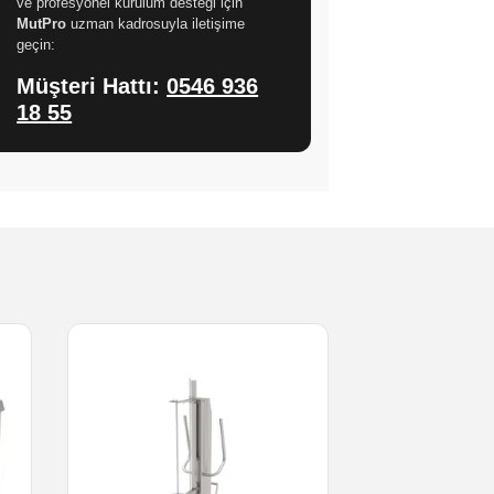
ve profesyonel kurulum desteği için
MutPro
uzman kadrosuyla iletişime
geçin:
Müşteri Hattı:
0546 936
18 55