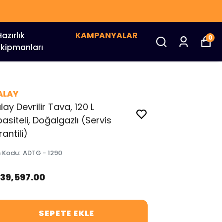
Hazırlık
KAMPANYALAR
0
Ekipmanları
ALAY
lay Devrilir Tava, 120 L
asiteli, Doğalgazlı (Servis
antili)
n Kodu
:
ADTG - 1290
239,597.00
SEPETE EKLE