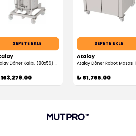
SEPETE EKLE
SEPETE EKLE
talay
Atalay
Atalay Döner Kalıbı, (80x56) cm (Servis Garantili)
 163,279.00
₺ 51,766.00