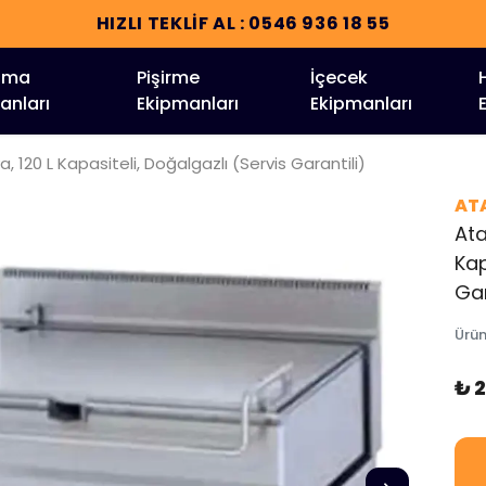
HIZLI TEKLİF AL : 0546 936 18 55
tma
Pişirme
İçecek
anları
Ekipmanları
Ekipmanları
a, 120 L Kapasiteli, Doğalgazlı (Servis Garantili)
AT
Ata
Kap
Gar
Ürü
₺ 