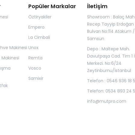
r
Popüler Markalar
İletişim
nesi
Öztiryakiler
Showroom : Balaç Maha
Recep Tayyip Erdoğan
Empero
Bulvarı No:114 Atakum /
La Cimbali
Samsun
ahve Makinesi
Unox
Depo : Maltepe Mah.
Davutpaşa Cad. Tim 1 İ
z Makinesi
Remta
Merkezi. No:6/24
lışma
Vosco
Zeytinburnu/İstanbul
Samixir
Telefon : 0546 936 18 
tfak
Telefon: 0534 893 24 
info@mutpro.com