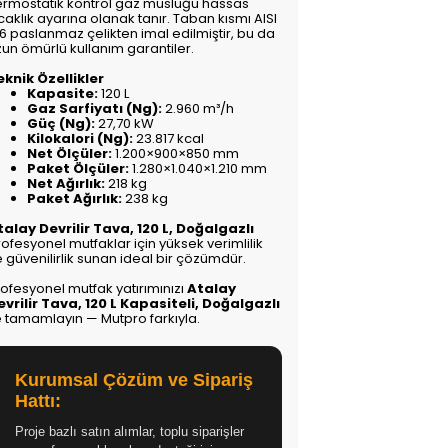
ermostatik kontrol gaz musluğu hassas
caklık ayarına olanak tanır. Taban kısmı AISI
6 paslanmaz çelikten imal edilmiştir, bu da
zun ömürlü kullanım garantiler.
eknik Özellikler
Kapasite:
120 L
Gaz Sarfiyatı (Ng):
2.960 m³/h
Güç (Ng):
27,70 kW
Kilokalori (Ng):
23.817 kcal
Net Ölçüler:
1.200×900×850 mm
Paket Ölçüler:
1.280×1.040×1.210 mm
Net Ağırlık:
218 kg
Paket Ağırlık:
238 kg
talay Devrilir Tava, 120 L, Doğalgazlı
ofesyonel mutfaklar için yüksek verimlilik
 güvenilirlik sunan ideal bir çözümdür.
rofesyonel mutfak yatırımınızı
Atalay
evrilir Tava, 120 L Kapasiteli, Doğalgazlı
le tamamlayın — Mutpro farkıyla.
Kurumsal Çözüm ve Sipariş
Hattı:
Proje bazlı satın alımlar, toplu siparişler