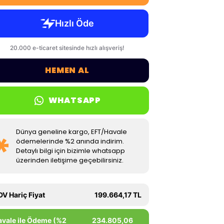
HEMEN AL
WHATSAPP
Dünya geneline kargo, EFT/Havale
ödemelerinde %2 anında indirim.
Detaylı bilgi için bizimle whatsapp
üzerinden iletişime geçebilirsiniz.
DV Hariç Fiyat
199.664,17 TL
avale ile Ödeme (%2
234.805,06