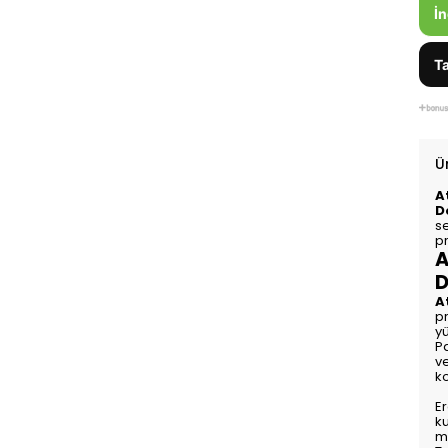
İn
Ta
Ü
A
D
se
p
A
D
A
p
y
P
ve
ko
E
ku
m