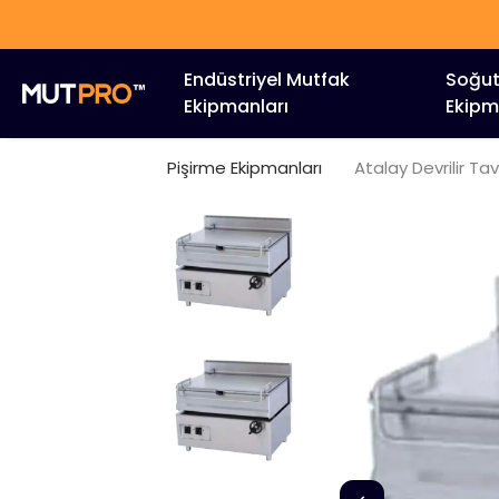
Endüstriyel Mutfak
Soğu
Ekipmanları
Ekipm
Pişirme Ekipmanları
Atalay Devrilir Tav