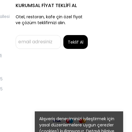
KURUMSAL FİYAT TEKLİFİ AL
llesi
Otel, restoran, kafe çin özel fiyat
ve çözüm teklifimizi alın.
Teklif Al
ş
55
55
Alışveriş deneyiminizi iyileştirmek için
yasal düzenlemelere uygun çerezler
(cookies) kullanıyoruz. Detaylı bilgiye