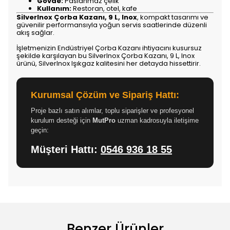
Gövde:
Paslanmaz çelik
Kullanım:
Restoran, otel, kafe
SilverInox Çorba Kazanı, 9 L, Inox
, kompakt tasarımı ve
güvenilir performansıyla yoğun servis saatlerinde düzenli
akış sağlar.
İşletmenizin Endüstriyel Çorba Kazanı ihtiyacını kusursuz
şekilde karşılayan bu SilverInox Çorba Kazanı, 9 L, Inox
ürünü, SilverInox Işıkgaz kalitesini her detayda hissettirir.
Kurumsal Çözüm ve Sipariş Hattı:
Proje bazlı satın alımlar, toplu siparişler ve profesyonel
kurulum desteği için
MutPro
uzman kadrosuyla iletişime
geçin:
Müşteri Hattı:
0546 936 18 55
Benzer Ürünler