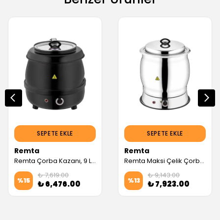
SEPETE EKLE
SEPETE EKLE
Remta
Remta
Remta Çorba Kazanı, 9 L, Siyah (Servis Garantili)
Remta Maksi Çelik Çorba Kazanı, 13 L (Servis Garantili)
₺ 7,619.00
₺ 9,143.00
%
15
%
13
₺ 6,476.00
₺ 7,923.00