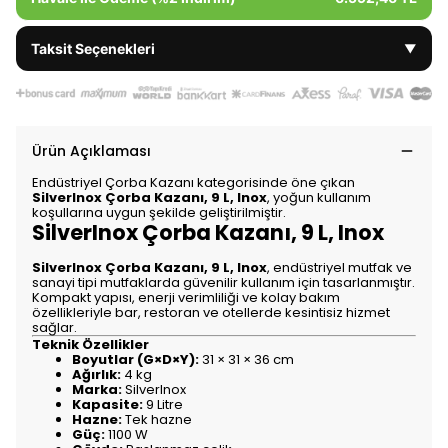
Taksit Seçenekleri
▼
Ürün Açıklaması
Endüstriyel Çorba Kazanı kategorisinde öne çıkan
SilverInox Çorba Kazanı, 9 L, Inox
, yoğun kullanım
koşullarına uygun şekilde geliştirilmiştir.
SilverInox Çorba Kazanı, 9 L, Inox
SilverInox Çorba Kazanı, 9 L, Inox
, endüstriyel mutfak ve
sanayi tipi mutfaklarda güvenilir kullanım için tasarlanmıştır.
Kompakt yapısı, enerji verimliliği ve kolay bakım
özellikleriyle bar, restoran ve otellerde kesintisiz hizmet
sağlar.
Teknik Özellikler
Boyutlar (G×D×Y):
31 × 31 × 36 cm
Ağırlık:
4 kg
Marka:
SilverInox
Kapasite:
9 Litre
Hazne:
Tek hazne
Güç:
1100 W