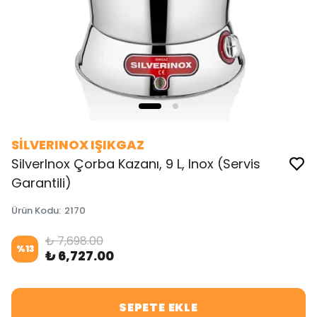
SİLVERINOX IŞIKGAZ
SilverInox Çorba Kazanı, 9 L, Inox (Servis
Garantili)
Ürün Kodu
:
2170
₺ 7,698.00
%
13
₺ 6,727.00
SEPETE EKLE